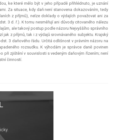
dou, ke které mělo být v jeho případě přihlédnuto, je uznání
mi. Za situace, kdy daň není stanovena dokazováním, tedy
aních z příjmů), nelze doklady o výdajích považovat ani za
dst. 3 d. ř.). K tomu nesměřují ani důvody citovaného nálezu
výdajům, ale takový postup podle názoru Nejvyššího správního
jak z příjmů, tak i z výdajů srovnávaného subjektu. Krajský
st. 3 daňového řádu. Určitá odlišnost v právním názoru na
 napadeného rozsudku. K výhodám je správce daně povinen
bo při zjištění v souvislosti s vedeným daňovým řízením; není
tní činností.
L
icky.