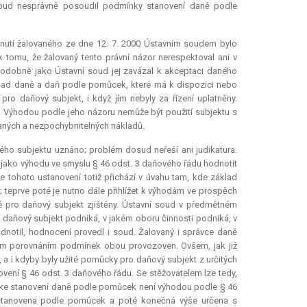
oud nesprávně posoudil podmínky stanovení daně podle
nutí žalovaného ze dne 12. 7. 2000 Ústavním soudem bylo
tomu, že žalovaný tento právní názor nerespektoval ani v
 podobně jako Ústavní soud jej zavázal k akceptaci daného
áklad daně a daň podle pomůcek, které má k dispozici nebo
 pro daňový subjekt, i když jím nebyly za řízení uplatněny.
. Výhodou podle jeho názoru nemůže být použití subjektu s
aných a nezpochybnitelných nákladů.
vého subjektu uznáno; problém dosud neřeší ani
judikatura
.
ně jako výhodu ve smyslu § 46 odst. 3 daňového řádu hodnotit
e tohoto ustanovení totiž přichází v úvahu tam, kde základ
; teprve poté je nutno dále přihlížet k výhodám ve prospěch
 pro daňový subjekt zjištěny. Ústavní soud v předmětném
 daňový subjekt podniká, v jakém oboru činnosti podniká, v
dnotil, hodnocení provedl i soud. Žalovaný i správce daně
ným porovnáním podmínek obou provozoven. Ovšem, jak již
 i kdyby byly užité pomůcky pro daňový subjekt z určitých
vení § 46 odst. 3 daňového řádu. Se stěžovatelem lze tedy,
tu ke stanovení daně podle pomůcek není výhodou podle § 46
 stanovena podle pomůcek a poté konečná výše určena s