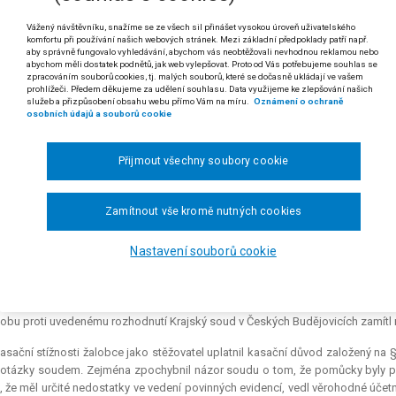
2/2003
Vážený návštěvníku, snažíme se ze všech sil přinášet vysokou úroveň uživatelského
komfortu při používání našich webových stránek. Mezi základní předpoklady patří např.
 odst. 3 zákona ČNR č. 337/1992 Sb., o správě daní a poplatků (v textu též „daňov
aby správně fungovalo vyhledávání, abychom vás neobtěžovali nevhodnou reklamou nebo
abychom měli dostatek podnětů, jak web vylepšovat. Proto od Vás potřebujeme souhlas se
zpracováním souborů cookies, tj. malých souborů, které se dočasně ukládají ve vašem
 Okolností, ke které je správce daně povinen přihlédnout jako k výhodě 
prohlížeči. Předem děkujeme za udělení souhlasu. Data využijeme ke zlepšování našich
992 Sb., o správě daní a poplatků, nemůže být výběr srovnatelného subj
služeb a přizpůsobení obsahu webu přímo Vám na míru.
Oznámení o ochraně
osobních údajů a souborů cookie
. Je-li daň stanovena podle pomůcek (§ 31 odst. 5 a 6 zákona ČNR č. 
zaným nákladům daňového subjektu přihlížet jako k okolnosti, z níž p
Přijmout všechny soubory cookie
a.
 rozsudku Nejvyššího správního soudu ze dne 28. 8. 2003, čj. 2 Afs 2/2003-69)
Zamítnout vše kromě nutných cookies
artin K. v Č. proti Finančnímu ředitelství České Budějovice o dodatečný platebn
Nastavení souborů cookie
zhodnutím ze dne 9. 10. 2002 zamítl žalovaný žalobcovo odvolání proti
h Budějovicích ze dne 25. 8. 1999, jimiž byla žalobci vyměřena daň z příjmů f
35 552 Kč.
obu proti uvedenému rozhodnutí Krajský soud v Českých Budějovicích zamítl 
asační stížnosti žalobce jako stěžovatel uplatnil kasační důvod založený na §
 otázky soudem. Zejména zpochybnil názor soudu o tom, že pomůcky byly př
, že měl určité nedostatky ve vedení povinných evidencí, vedl věrohodné úče