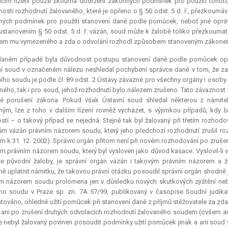
cím řízení pouze zkoumá dodržení zákonných podmínek pro použití tohoto
osti rozhodnutí žalovaného, které je opřeno o § 50 odst. 5 d. ř., přezkoumá
ých podmínek pro použití stanovení daně podle pomůcek, neboť jiné oprávn
 ustanovením § 50 odst. 5 d. ř. vázán, soud může k žalobě toliko přezkouma
em mu vymezeného a zda o odvolání rozhodl způsobem stanoveným zákone
daném případě byla důvodnost postupu stanovení daně podle pomůcek o
í soud v označeném nálezu neshledal pochybení správce daně v tom, že za
ího soudu je podle čl. 89 odst. 2 Ústavy závazné pro všechny orgány i osoby.
ného, tak i pro soud, jehož rozhodnutí bylo nálezem zrušeno. Tato závaznost 
ěné porušení zákona. Pokud však Ústavní soud shledal některou z námit
ým, lze z toho v dalším řízení rovněž vycházet, s výjimkou případů, kdy
stí – o takový případ se nejedná. Stejně tak byl žalovaný při třetím rozho
m vázán právním názorem soudu, který jeho předchozí rozhodnutí zrušil rozsu
m k 31. 12. 2002). Správní orgán přitom není při novém rozhodování po zrušen
 tím právním názorem soudu, který byl vysloven jako důvod kasace. Vyslovil-li
ce původní žaloby, je správní orgán vázán i takovým právním názorem a 
ě uplatnit námitku, že takovou právní otázku posoudil správní orgán shodně 
m názorem soudu prolomena jen v důsledku nových skutkových zjištění neb
ího soudu v Praze sp. zn. 7A 57/99, publikovaný v časopise Soudní
judika
továno, ohledně užití pomůcek při stanovení daně z příjmů stěžovatele za zda
ani po zrušení druhých odvolacích rozhodnutí žalovaného soudem (ovšem an
e nebyl žalovaný povinen posoudit podmínky užití pomůcek jinak a ani soud