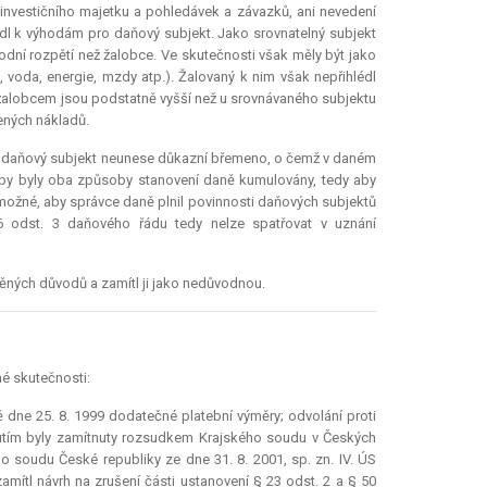
investičního majetku a pohledávek a závazků, ani nevedení
dl k výhodám pro daňový subjekt. Jako srovnatelný subjekt
hodní rozpětí než žalobce. Ve skutečnosti však měly být jako
voda, energie, mzdy atp.). Žalovaný k nim však nepřihlédl
é žalobcem jsou podstatně vyšší než u srovnávaného subjektu
ených nákladů.
ud daňový subjekt neunese důkazní břemeno, o čemž v daném
by byly oba způsoby stanovení daně kumulovány, tedy aby
možné, aby správce daně plnil povinnosti daňových subjektů
 46 odst. 3 daňového řádu tedy nelze spatřovat v uznání
něných důvodů a zamítl ji jako nedůvodnou.
é skutečnosti:
 dne 25. 8. 1999 dodatečné platební výměry; odvolání proti
nutím byly zamítnuty rozsudkem Krajského soudu v Českých
o soudu České republiky ze dne 31. 8. 2001, sp. zn. IV. ÚS
mítl návrh na zrušení části ustanovení § 23 odst. 2 a § 50