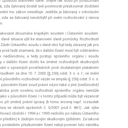
 způsobu stanovení daně. Stejně tak soud při posuzování
vá, zda žalovaný dostál své povinnosti přezkoumat dodržení
ění mu zákon nesvěřuje. Jestliže je žalovaný v odvolacím
t, zda se žalovaný neodchýlil při svém rozhodování z rámce
m.
pakovaně zkoumána krajským soudem i Ústavním soudem.
 dané situace užil ke stanovení daně pomůcky. Rozhodnutí
 Závěr Ústavního soudu v dané věci byl tedy závazný jak pro
v prvé řadě znamená, že v dalším řízení musí být odstraněno
ek nedůvodnou, a tedy postup správního orgánu i soudu
 by v dalším řízení došlo ke změně rozhodných skutkových
dování o opravných prostředcích proti dodatečným platebním
dkem ze dne 10. 7. 2002 (§ 250j odst. 3 o. s. ř., ve znění
í původního rozhodnutí vázán ve smyslu § 250j odst. 3 o. s.
 v původním řízení soud právní názor také o jiné (nedůvodné)
žaloba proti novému rozhodnutí správního orgánu nemůže
jako v původním řízení. I v tomto případě může být vázanost
o při změně právní úpravy (k tomu srovnej např. rozsudek
tura
ve věcech správních č. 5/2001 pod č. 861). Jak výše
ňovací období r. 1994 a r. 1995 nedošlo po nálezu Ústavního
i předtím) k žádným novým skutkovým zjištěním. Za takové
 v posledním přezkumném řízení nebyl povinen tuto námitku