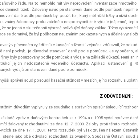
daňového řádu. Na to nemohlo mít vliv neprovedení inventarizace hmotného 
ce denních tržeb. Žalovaný navíc při stanovení daně podle pomůcek nepřihlé
anovení daně podle pomůcek byl použit ten, který měl nižší tržby a nižší obc
 uznány žalobcovy prokazatelné a nezpochybnitelné výdaje (nájemné, teplo, 
, že se jedná o skutečnosti výrazně ovlivňující daňový základ. Tržby vykázan
bce se domnívá, že byl poškozen neuznáním prokazatelných a účelně vynalož
ovaný v písemném vyjádření ke kasační stížnosti zejména zdůraznil, že pok
ě není pochyb, je důvodné stanovení daně podle pomůcek. Je vyloučeno, a
příjmy byly posuzovány podle pomůcek a výdaje na základě důkazů. Není ani 
trukcí jejich nedostatečně vedeného účetnictví. Aplikaci ustanovení §
aných výdajů při stanovení daně podle pomůcek.
vyšší správní soud posoudil kasační stížnost v mezích jejího rozsahu a uplat
Z ODŮVODNĚNÍ:
stížním důvodům vyplynuly ze soudního a správních spisů následující rozhodn
základě zpráv o daňových kontrolách za r. 1994 a r. 1995 vydal správce daně
mítl žalovaný rozhodnutími ze dne 12. 7. 2000. Žaloby proti těmto rozhod
vicích ze dne 17. 1. 2001; tento rozsudek byl však zrušen nálezem Ústavníh
, stejně jako obě odvolací rozhodnutí žalovaného. Současně Ústavní soud za