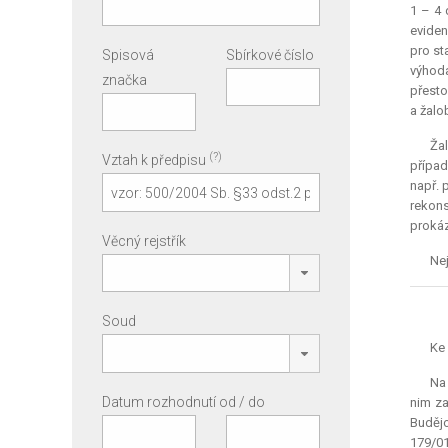
1 – 4 
eviden
pro st
Spisová
Sbírkové číslo
výhoda
značka
přesto
a žalo
Žal
(?)
Vztah k předpisu
případ
např. 
rekons
prokáz
Věcný rejstřík
Nej
Soud
Ke 
Na 
Datum rozhodnutí od / do
nim za
Budějo
179/01