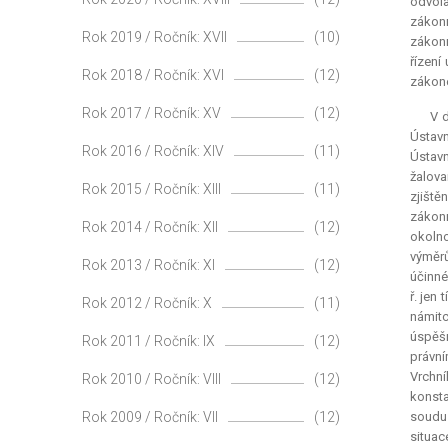
odvola
zákonn
Rok 2019 / Ročník: XVII
(10)
zákonn
řízení
Rok 2018 / Ročník: XVI
(12)
zákon
Rok 2017 / Ročník: XV
(12)
V 
Ústavn
Rok 2016 / Ročník: XIV
(11)
Ústavn
žalova
Rok 2015 / Ročník: XIII
(11)
zjišt
zákonn
Rok 2014 / Ročník: XII
(12)
okolno
výměrů
Rok 2013 / Ročník: XI
(12)
účinné
ř. jen
Rok 2012 / Ročník: X
(11)
námit
úspěšn
Rok 2011 / Ročník: IX
(12)
právní
Vrchn
Rok 2010 / Ročník: VIII
(12)
konsta
Rok 2009 / Ročník: VII
(12)
soudu 
situac