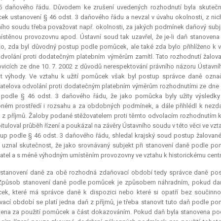
5 daňového řádu. Důvodem ke zrušení uvedených rozhodnutí byla skutečno
k ustanovení § 46 odst. 3 daňového řádu a nevzal v úvahu okolnosti, z nich
ího soudu třeba považovat např. okolnosti, za jakých podmínek daňový subjek
stěnou provozovnu apod. Ústavní soud tak uzavřel, že je-li daň stanovena
to, zda byl důvodný postup podle pomůcek, ale také zda bylo přihlíženo k 
dvolání proti dodatečným platebním výměrům zamítl. Tato rozhodnutí žalo
vicích ze dne 10. 7. 2002 z důvodů nerespektování právního názoru Ústavn
t výhody. Ve vztahu k užití pomůcek však byl postup správce daně ozna
atelova odvolání proti dodatečným platebním výměrům rozhodnutími ze dne 9.
podle § 46 odst. 3 daňového řádu, že jako pomůcka byly užity výsledky
ém prostředí i rozsahu a za obdobných podmínek, a dále přihlédl k nezda
 z příjmů. Žaloby podané stěžovatelem proti těmto odvolacím rozhodnutím 
ituloval průběh řízení a poukázal na závěry Ústavního soudu v této věci ve 
up podle § 46 odst. 3 daňového řádu, shledal krajský soud postup žalovan
 uznal skutečnost, že jako srovnávaný subjekt při stanovení daně podle pom
atel a s méně výhodným umístěním provozovny ve vztahu k historickému cent
i stanovení daně za obě rozhodná zdaňovací období tedy správce daně po
 Způsob stanovení daně podle pomůcek je způsobem náhradním, pokud daň 
ek, které má správce daně k dispozici nebo které si opatří bez součinn
ací období se platí jedna daň z příjmů, je třeba stanovit tuto daň podle
ena za použití pomůcek a část dokazováním. Pokud daň byla stanovena pod