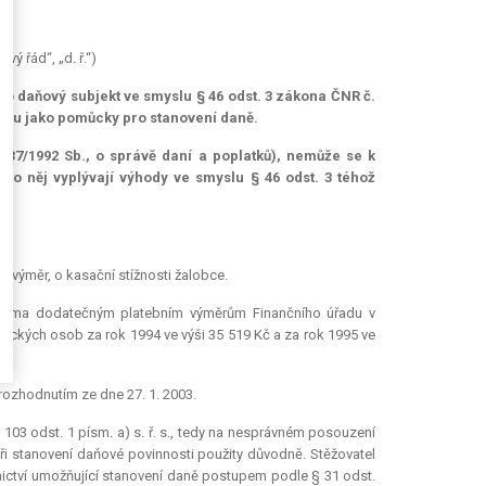
ý řád“, „d. ř.“)
pro daňový subjekt ve smyslu § 46 odst. 3 zákona ČNR č.
ektu jako pomůcky pro stanovení daně.
337/1992 Sb., o správě daní a poplatků), nemůže se k
ro něj vyplývají výhody ve smyslu § 46 odst. 3 téhož
í výměr, o kasační stížnosti žalobce.
 dvěma dodatečným platebním výměrům Finančního úřadu v
yzických osob za rok 1994 ve výši 35 519 Kč a za rok 1995 ve
rozhodnutím ze dne 27. 1. 2003.
 103 odst. 1 písm. a) s. ř. s., tedy na nesprávném posouzení
i stanovení daňové povinnosti použity důvodně. Stěžovatel
tnictví umožňující stanovení daně postupem podle § 31 odst.