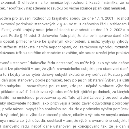
 zkoumat. S ohledem na to nemůže být rozhodná kasační námitka, že s
k, neboť tak v napadeném rozsudku po věcné stránce již ani činit nemusel.
vodem pro zrušení rozhodnutí krajského soudu ze dne 17. 1. 2001 i rozhod
ektování podmínek stanovených v § 46 odst. 3 daňového řádu. Vzhledem k 
 řízení, zrušil krajský soud jeho následná rozhodnutí ze dne 19. 2. 2002 a
vení. Podle § 46 odst. 3 daňového řádu platí, že stanoví-li správce daně z
si opatřil, přihlédne také ke zjištěným okolnostem, z nichž vyplývají výhody
í stížností stěžovatel namítá nepochopení, co lze takovou výhodou rozumět
vykázanou tržbou a nižším obchodním rozpětím, ale pouze uznání jeho prokáz
tované ustanovení daňového řádu nestanoví, co může být jako výhoda daňo
ateli lze přisvědčit v tom, že výběr srovnatelného subjektu pro stanovení da
 a to i kdyby tento výběr daňový subjekt skutečně zvýhodňoval. Postup podl
 daň jsou stanoveny podle pomůcek, tedy po jejich obstarání (výběru) a užití
ho subjektu – samozřejmě pouze tam, kde jsou nějaké okolnosti výhodné
 příkladmo uvádí, že takovou výhodou může být zjištění podmínek, za kterých
okalitě má umístěnou provozovnu apod. Tato zjištění žalovaný provedl a zho
ky stěžovatele hodnotí jako příznivější a tento závěr odůvodňují podrob
, podle názoru Nejvyššího správního soudu jde o podmínky výběru pomůcek, a
ek výhodné, jde o výhodu v obecné poloze, nikoliv o výhodu ve smyslu ustano
jiných než tvrzených důvodů, souhlasit v tom, že výběr srovnávaného subjek
 3 daňového řádu, neboť dané ustanovení je koncipováno tak, že je daň