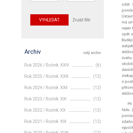
odst. 
pomůce
Ústavn
VYHLEDAT
Zrušit filtr
má umí
nejen 
opět o
Budějo
subjek
Archiv
stěžov
celý archiv
úvahu 
obdobn
Rok 2026 / Ročník: XXIV
(6)
daních
zrekap
Rok 2025 / Ročník: XXIII
(12)
o post
Rok 2024 / Ročník: XXII
(12)
přitom
stěžov
Rok 2023 / Ročník: XXI
(12)
Př
řádu.
Rok 2022 / Ročník: XX
(12)
pomůc
Rok 2021 / Ročník: XIX
(12)
zdaňov
vypočt
Rok 2020 / Ročník: XVIII
(12)