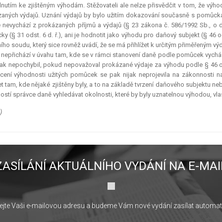
dnutím ke zjištěným výhodám. Stěžovateli ale nelze přisvědčit v tom, že výho
aných výdajů. Uznání výdajů by bylo užitím dokazování současně s pomůcka
 nevychází z prokázaných příjmů a výdajů (§ 23 zákona č. 586/1992 Sb., o d
y (§ 31 odst. 6 d. ř.), ani je hodnotit jako výhodu pro daňový subjekt (§ 46 o
ího soudu, který sice rovněž uvádí, že se má přihlížet k určitým přiměřeným 
nepřichází v úvahu tam, kde se v rámci stanovení daně podle pomůcek vychází 
ak nepochybil, pokud nepovažoval prokázané výdaje za výhodu podle § 46 od
ení výhodnosti užitých pomůcek se pak nijak neprojevila na zákonnosti
žet tam, kde nějaké zjištěny byly, a to na základě tvrzení daňového subjektu ne
ostí správce daně vyhledávat okolnosti, které by byly uznatelnou výhodou, vlas
)
ZASÍLÁNÍ AKTUÁLNÍHO VYDÁNÍ NA E-MAI
jte Vaši e-mailovou adresu a budeme Vám nové vydání zasílat automat