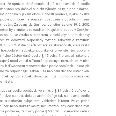
st, že správce daně neuplatnil při stanovení daně podle
ž plynou pro daňový subjekt výhody. Za ty je podle názoru
t podniká, v jakém oboru činnosti podniká, v jaké lokalitě
 podle pomůcek, je součástí posouzení v odvolacím řízení
výhodám. Žalovaný dalšími rozhodnutími ze dne 19. 2. 2002
vaného byla zrušena rozsudkem Krajského soudu v Českých
ího soudu ve vztahu okolnostem, z nichž plynou pro daňový
čen za doložený. Naposledy rozhodl žalovaný o zamítnutí
 10. 2002. V důvodech označil za skutečnosti, které vzal v
 hospodaření subjektu podnikajícího ve stejném oboru, v
nitelné částce daně podle § 15 odst. 1 písm. a) zákona o
krajský soud zamítl stížností napadeným rozsudkem. V něm
vztahu k důvodnosti stanovení daně podle pomůcek. Pokud jde
ého za odpovídající zákonu; za naplnění daného ustanovení
ůcek byl užit subjekt dosahující nižší obchodní marže než
ru města.
stupoval podle pomůcek ve smyslu § 31 odst. 5 daňového
nelze stanovit dokazováním. Daň je tak stanovena podle
osti s daňovým subjektem. Vzhledem k tomu, že za jedno
 pomůcek nebo dokazováním; není možno, aby část daně byla
le pomůcek, žalovaný podle § 50 odst. 5 daňového řádu v