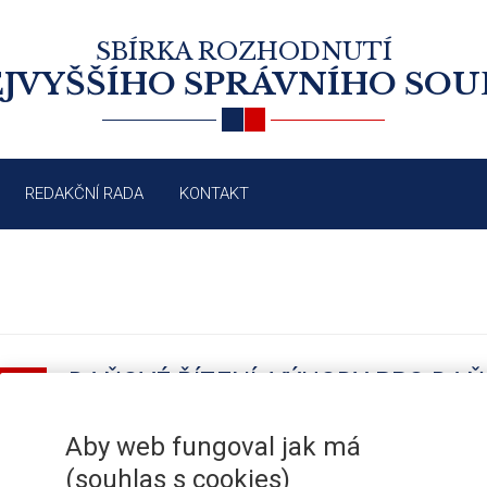
SBÍRKA ROZHODNUTÍ
JVYŠŠÍHO SPRÁVNÍHO SO
REDAKČNÍ RADA
KONTAKT
DAŇOVÉ ŘÍZENÍ: VÝHODY PRO DAŇ
/2004
DANĚ PODLE POMŮCEK
Aby web fungoval jak má
(souhlas s cookies)