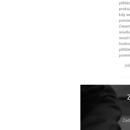
přihlé
prokáz
kdy se
pomůck
Ústavn
soudu 
soud t
hodnoc
přihlí
povinn
(oš
Zade