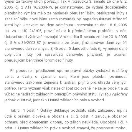
výměr za takový úkon považují. Tak v rozsudku 3. senátu ze dne 8. 2.
2005, čj. 2 Afs 16/2004-79, je konstatováno, že vydání dodatečného
platebního výměru mělo za následek přerušení běhu prekluzivní lhůty a
zahájení běhu nové lhůty. Tento rozsudek byl napaden ústavní stížností,
která byla Ústavním soudem odmítnuta usnesením ze dne 18. 8. 2005,
sp. zn. I. ÚS 243/05, právní názor k předmětnému problému v něm
Ústavní soud výslovně nezaujal. V rozsudku 5. senátu ze dne 20. 6. 2005,
čj. 5 Afs 36/2003-87, je uvedeno, že úkon, jímž správce daně vyměřil
stanovenou daň ve smyslu § 46 odst. 5 daňového řádu (tj. vyměření daně
uplynutím lhůty při správnosti daňového přiznání), je úkonem
přerušujícím běh tříleté "promlčecí" lhůty.
Při posouzení předložené sporné právní otázky vycházel rozšířený
senát z úvahy o významu daní, které jsou platební povinností
stanovenou zákonem zejména k získání příjmů pro úhradu veřejných
potřeb. Tento význam však nelze chápat izolovaně, nelze jej oddělit a už
vůbec ne nadřadit základním principům právního státu. Ty jsou vyjádřeny
jednak v Ústavě, jednak v Listině základních práv a svobod.
Tak čl. 1 odst. 1 Ústavy deklaruje podstatu státu založenou mj. na
úctě k právům člověka a občana a čl. 2 odst. 4 zaručuje občanovi
ochranu před donucením k tomu, co zákon neukládá. Obdobně i čl. 4
odst. 1 Listiny základních práv a svobod stanoví, že povinnosti mohou