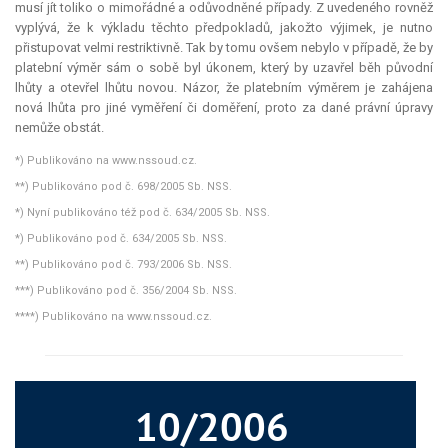
musí jít toliko o mimořádné a odůvodněné případy. Z uvedeného rovněž
vyplývá, že k výkladu těchto předpokladů, jakožto výjimek, je nutno
přistupovat velmi restriktivně. Tak by tomu ovšem nebylo v případě, že by
platební výměr sám o sobě byl úkonem, který by uzavřel běh původní
lhůty a otevřel lhůtu novou. Názor, že platebním výměrem je zahájena
nová lhůta pro jiné vyměření či doměření, proto za dané právní úpravy
nemůže obstát.
*) Publikováno na www.nssoud.cz.
**) Publikováno pod č. 698/2005 Sb. NSS.
*) Nyní publikováno též pod č. 634/2005 Sb. NSS.
*) Publikováno pod č. 634/2005 Sb. NSS.
**) Publikováno pod č. 793/2006 Sb. NSS.
***) Publikováno pod č. 356/2004 Sb. NSS.
****) Publikováno na www.nssoud.cz.