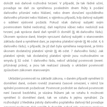
doložit svá daňově rozhodná tvrzení. V případě, že tak řádně učiní,
považuje se daň za vyměřenou posledním dnem lhůty k podání
daňového přiznání nebo hlášení, nebo dnem doručení opožděného
daňového přiznání nebo hlášení, s výjimkou případů, kdy daňový subjekt
o sdělení výslovně požádá. Pokud však daňový subjekt svým
povinnostem řádně nedostojí, daň nepřizná vůbec nebo nedoloží svá
tvrzení, pak správce daně daň vyměří či doměří (§ 46 daňového řádu).
Úkonem správce daně, kterým vyrozumí daňový subjekt o stanoveném
základu daně a vyměřené dani, je zejména platební výměr (§ 46 odst. 4, 6
daňového řádu); v případě, že již daň byla vyměřena nesprávně, je tímto
úkonem dodatečný platební výměr (§ 46 odst. 7 daňového řádu). Jak
platební výměr, tak dodatečný platební výměr jsou rozhodnutími ve
smyslu § 32 odst. 1 daňového řádu, neboť ukládají povinnosti (event.
přiznávají práva), a jsou tak realizací zásady o ukládání povinností
způsobem zákonem stanoveným.
Ukládání povinností na základě zákona, v daném případě vyměření či
doměření daně, ovšem rovněž znamená časové omezení, v němž lze
splnění povinnosti požadovat. Povinnost podrobit se daňové povinnosti
není časově bezbřehá, je vázána lhůtami jak ve vztahu k možnosti
vyměření či doměření daně, tak ve vztahu k jejímu vymáhání. Za
rozhodující z hlediska jistoty daňového poplatníka daňový řád považuje