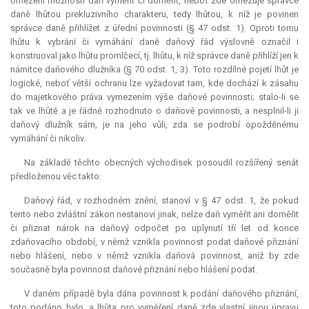
omezení možnosti daň vyměřit či doměřit, neboť zde omezuje správce
daně lhůtou prekluzivního charakteru, tedy lhůtou, k níž je povinen
správce daně přihlížet z úřední povinnosti (§ 47 odst. 1). Oproti tomu
lhůtu k vybrání či vymáhání daně daňový řád výslovně označil i
konstruoval jako lhůtu promlčecí, tj. lhůtu, k níž správce daně přihlíží jen k
námitce daňového dlužníka (§ 70 odst. 1, 3). Toto rozdílné pojetí lhůt je
logické, neboť větší ochranu lze vyžadovat tam, kde dochází k zásahu
do majetkového práva vymezením výše daňové povinnosti; stalo-li se
tak ve lhůtě a je řádně rozhodnuto o daňové povinnosti, a nesplnil-li ji
daňový dlužník sám, je na jeho vůli, zda se podrobí opožděnému
vymáhání či nikoliv.
Na základě těchto obecných východisek posoudil rozšířený senát
předloženou věc takto:
Daňový řád, v rozhodném znění, stanoví v § 47 odst. 1, že pokud
tento nebo zvláštní zákon nestanoví jinak, nelze daň vyměřit ani doměřit
či přiznat nárok na daňový odpočet po uplynutí tří let od konce
zdaňovacího období, v němž vznikla povinnost podat daňové přiznání
nebo hlášení, nebo v němž vznikla daňová povinnost, aniž by zde
současně byla povinnost daňové přiznání nebo hlášení podat.
V daném případě byla dána povinnost k podání daňového přiznání,
toto podáno bylo, a lhůta pro vyměření daně zde vlastní jinou úpravu