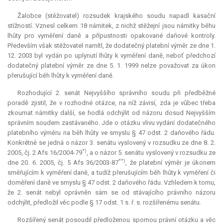
Žalobce (stěžovatel) rozsudek krajského soudu napadl kasační
stížností. Vznesl celkem 18 námitek, z nichž stěžejní jsou námitky běhu
lhůty pro vyměření daně a přípustnosti opakované daňové kontroly.
Především však stěžovatel namítl, že dodatečný platební výměr ze dne 1.
12. 2003 byl vydán po uplynutí lhůty k vyměření daně, neboť předchozí
dodatečný platební výměr ze dne 5. 1. 1999 nelze považovat za úkon
přerušující běh lhůty k vyměření daně.
Rozhodující 2. senát Nejvyššího správního soudu při předběžné
poradě zjistil, že v rozhodné otázce, na níž závisí, zda je vůbec třeba
zkoumat námitky další, se hodlá odchýlit od názoru dosud Nejvyšším
správním soudem zastávaného. Jde o otázku vlivu vydání dodatečného
platebního výměru na běh lhůty ve smyslu § 47 odst. 2 daňového řádu.
Konkrétně se jedná o názor 3. senátu vyslovený v rozsudku ze dne 8. 2.
*)
2005, čj. 2 Afs 16/2004-79
, a o názor 5. senátu vyslovený v rozsudku ze
**)
dne 20. 6. 2005, čj. 5 Afs 36/2003-87
, že platební výměr je úkonem
směřujícím k vyměření daně, a tudíž přerušujícím běh lhůty k vyměření či
doměření daně ve smyslu § 47 odst. 2 daňového řádu. Vzhledem k tomu,
že 2. senát nebyl oprávněn sám se od stávajícího právního názoru
odchýlit, předložil věc podle § 17 odst. 1 s. ř. s. rozšířenému senátu.
Rozšířený senát posoudil předloženou spornou právní otázku a věc