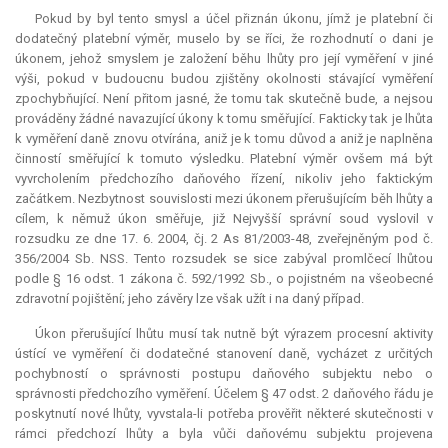
Pokud by byl tento smysl a účel přiznán úkonu, jímž je platební či
dodatečný platební výměr, muselo by se říci, že rozhodnutí o dani je
úkonem, jehož smyslem je založení běhu lhůty pro její vyměření v jiné
výši, pokud v budoucnu budou zjištěny okolnosti stávající vyměření
zpochybňující. Není přitom jasné, že tomu tak skutečně bude, a nejsou
prováděny žádné navazující úkony k tomu směřující. Fakticky tak je lhůta
k vyměření daně znovu otvírána, aniž je k tomu důvod a aniž je naplněna
činností směřující k tomuto výsledku. Platební výměr ovšem má být
vyvrcholením předchozího daňového řízení, nikoliv jeho faktickým
začátkem. Nezbytnost souvislosti mezi úkonem přerušujícím běh lhůty a
cílem, k němuž úkon směřuje, již Nejvyšší správní soud vyslovil v
rozsudku ze dne 17. 6. 2004, čj. 2 As 81/2003-48, zveřejněným pod č.
356/2004 Sb. NSS. Tento rozsudek se sice zabýval promlčecí lhůtou
podle § 16 odst. 1 zákona č. 592/1992 Sb., o pojistném na všeobecné
zdravotní pojištění; jeho závěry lze však užít i na daný případ.
Úkon přerušující lhůtu musí tak nutně být výrazem procesní aktivity
ústící ve vyměření či dodatečné stanovení daně, vycházet z určitých
pochybností o správnosti postupu daňového subjektu nebo o
správnosti předchozího vyměření. Účelem § 47 odst. 2 daňového řádu je
poskytnutí nové lhůty, vyvstala-li potřeba prověřit některé skutečnosti v
rámci předchozí lhůty a byla vůči daňovému subjektu projevena