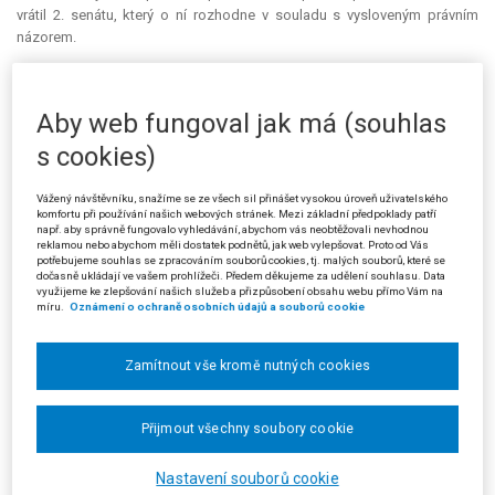
vrátil 2. senátu, který o ní rozhodne v souladu s vysloveným právním
názorem.
Z ODŮVODNĚNÍ:
Aby web fungoval jak má (souhlas
Pro posouzení této otázky jsou ze spisu rozhodná následující
s cookies)
zjištění:
Jedná se o daňovou povinnost za zdaňovací období roku 1997.
Vážený návštěvníku, snažíme se ze všech sil přinášet vysokou úroveň uživatelského
komfortu při používání našich webových stránek. Mezi základní předpoklady patří
Stěžovatel předložil dne 29. 6. 1998 finančnímu úřadu daňové přiznání k
např. aby správně fungovalo vyhledávání, abychom vás neobtěžovali nevhodnou
dani z příjmů právnických osob za rok 1997, v němž vykázal nulovou
reklamou nebo abychom měli dostatek podnětů, jak web vylepšovat. Proto od Vás
daňovou povinnost. Kontrola (první) byla provedena v r. 1998,
potřebujeme souhlas se zpracováním souborů cookies, tj. malých souborů, které se
dočasně ukládají ve vašem prohlížeči. Předem děkujeme za udělení souhlasu. Data
dodatečným platebním výměrem ze dne 5. 1. 1999 bylo na dani
využijeme ke zlepšování našich služeb a přizpůsobení obsahu webu přímo Vám na
doměřeno 0 Kč; doručen daňovému subjektu byl dne 8. 1. 1999. Podle
míru.
Oznámení o ochraně osobních údajů a souborů cookie
úředního záznamu ze dne 26. 11. 2001 byla zahájena kontrola daně z
příjmů právnických osob za rok 1997, 1998, 1999, 2000, a pak je ve spise
Zamítnout vše kromě nutných cookies
založen až protokol ze dne 12. 11. 2002 konstatující předložení smluv o
tichém společenství a dalších písemností. Dodatečný platební výměr
(druhý) byl finančním úřadem vydán dne 1. 12. 2003.
Přijmout všechny soubory cookie
Pokud by dodatečný platební výměr ze dne 5. 1. 1999 byl úkonem
přerušujícím lhůtu k vyměření daně, začala by nová lhůta běžet od konce
Nastavení souborů cookie