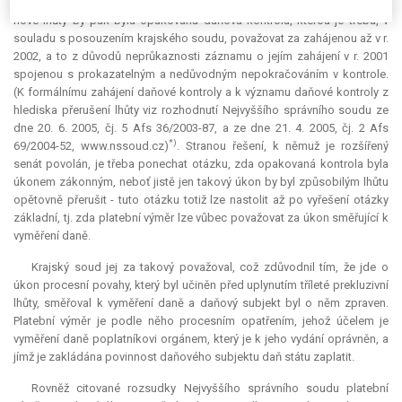
r. 1999 a skončila by 31. 12. 2002. Dalším úkonem přerušujícím běh této
nové lhůty by pak byla opakovaná daňová kontrola, kterou je třeba, v
souladu s posouzením krajského soudu, považovat za zahájenou až v r.
2002, a to z důvodů neprůkaznosti záznamu o jejím zahájení v r. 2001
spojenou s prokazatelným a nedůvodným nepokračováním v kontrole.
(K formálnímu zahájení daňové kontroly a k významu daňové kontroly z
hlediska přerušení lhůty viz rozhodnutí Nejvyššího správního soudu ze
dne 20. 6. 2005, čj. 5 Afs 36/2003-87, a ze dne 21. 4. 2005, čj. 2 Afs
*)
69/2004-52, www.nssoud.cz)
. Stranou řešení, k němuž je rozšířený
senát povolán, je třeba ponechat otázku, zda opakovaná kontrola byla
úkonem zákonným, neboť jistě jen takový úkon by byl způsobilým lhůtu
opětovně přerušit - tuto otázku totiž lze nastolit až po vyřešení otázky
základní, tj. zda platební výměr lze vůbec považovat za úkon směřující k
vyměření daně.
Krajský soud jej za takový považoval, což zdůvodnil tím, že jde o
úkon procesní povahy, který byl učiněn před uplynutím tříleté prekluzivní
lhůty, směřoval k vyměření daně a daňový subjekt byl o něm zpraven.
Platební výměr je podle něho procesním opatřením, jehož účelem je
vyměření daně poplatníkovi orgánem, který je k jeho vydání oprávněn, a
jímž je zakládána povinnost daňového subjektu daň státu zaplatit.
Rovněž citované rozsudky Nejvyššího správního soudu platební