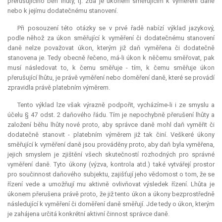
přerušujícího běh lhůty, tj. zda je úkonem směřujícím k vyměření daně
nebo k jejímu dodatečnému stanovení.
Při posouzení této otázky se v prvé řadě nabízí výklad jazykový,
podle něhož za úkon směřující k vyměření či dodatečnému stanovení
daně nelze považovat úkon, kterým již daň vyměřena či dodatečně
stanovena je. Tedy obecně řečeno, má-li úkon k něčemu směřovat, pak
musí následovat to, k čemu směřuje - tím, k čemu směřuje úkon
přerušující lhůtu, je právě vyměření nebo doměření daně, které se provádí
zpravidla právě platebním výměrem.
Tento výklad lze však výrazně podpořit, vycházíme-li i ze smyslu a
účelu § 47 odst. 2 daňového řádu. Tím je nepochybně přerušení lhůty a
založení běhu lhůty nové proto, aby správce daně mohl daň vyměřit či
dodatečně stanovit - platebním výměrem již tak činí. Veškeré úkony
směřující k vyměření daně jsou prováděny proto, aby daň byla vyměřena,
jejich smyslem je zjištění všech skutečností rozhodných pro správné
vyměření daně. Tyto úkony (výzva, kontrola atd.) také vytvářejí prostor
pro součinnost daňového subjektu, zajišťují jeho vědomost o tom, že se
řízení vede a umožňují mu aktivně ovlivňovat výsledek řízení. Lhůta je
úkonem přerušena právě proto, že již tento úkon a úkony bezprostředně
následující k vyměření či doměření daně směřují. Jde tedy o úkon, kterým
je zahájena určitá konkrétní aktivní činnost správce daně.