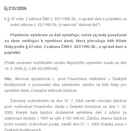
Ej 210/2006
k § 47 odst. 2 zákona ČNR č. 337/1992 Sb., o správě daní a poplatků, ve
znění zákona č. 35/1993 Sb. (v textu též "daňový řád")
Platebním výměrem se daň vyměřuje, nelze jej tedy považovat
za úkon směřující k vyměření daně, který přerušuje běh tříleté
lhůty podle § 47 odst. 2 zákona ČNR č. 337/1992 Sb., o správě daní a
poplatků.
(Podle usnesení rozšířeného senátu Nejvyššího správního soudu ze dne
16. 5. 2006, čj. 2 Afs 52/2005-94)
Věc:
Akciová společnost L. proti Finančnímu ředitelství v Českých
Budějovicích o posouzení vlivu platebního výměru na běh lhůty pro
vyměření daně, o kasační stížnosti žalobce.
Žalovaný rozhodnutím ze dne 13. 7. 2004 zamítl odvolání žalobce
proti rozhodnutí Finančního úřadu v Českém Krumlově ze dne 1. 12.
2003, kterým byla žalobci dodatečně vyměřena daň z příjmů za
zdaňovací období r. 1997 ve výši 4 101 690 Kč. Žalobu, kterou žalobce
proto tomuto rozhodnutí podal, zamítl dne 31. 1. 2005 Krajský soud v
Českých Budějovicích.