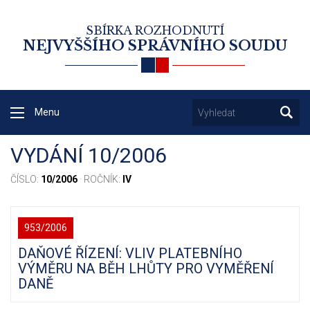
SBÍRKA ROZHODNUTÍ
NEJVYŠŠÍHO SPRÁVNÍHO SOUDU
Menu
VYDÁNÍ 10/2006
ČÍSLO:
10/2006
· ROČNÍK:
IV
953/2006
DAŇOVÉ ŘÍZENÍ: VLIV PLATEBNÍHO
VÝMĚRU NA BĚH LHŮTY PRO VYMĚŘENÍ
DANĚ