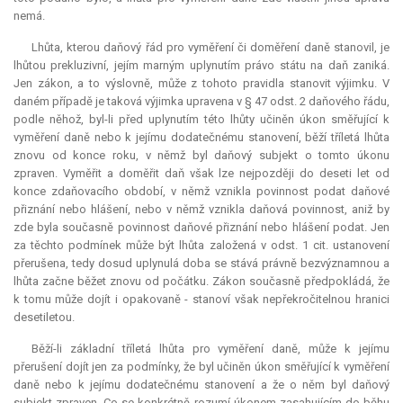
nemá.
Lhůta, kterou daňový řád pro vyměření či doměření daně stanovil, je
lhůtou prekluzivní, jejím marným uplynutím právo státu na daň zaniká.
Jen zákon, a to výslovně, může z tohoto pravidla stanovit výjimku. V
daném případě je taková výjimka upravena v § 47 odst. 2 daňového řádu,
podle něhož, byl-li před uplynutím této lhůty učiněn úkon směřující k
vyměření daně nebo k jejímu dodatečnému stanovení, běží tříletá lhůta
znovu od konce roku, v němž byl daňový subjekt o tomto úkonu
zpraven. Vyměřit a doměřit daň však lze nejpozději do deseti let od
konce zdaňovacího období, v němž vznikla povinnost podat daňové
přiznání nebo hlášení, nebo v němž vznikla daňová povinnost, aniž by
zde byla současně povinnost daňové přiznání nebo hlášení podat. Jen
za těchto podmínek může být lhůta založená v odst. 1 cit. ustanovení
přerušena, tedy dosud uplynulá doba se stává právně bezvýznamnou a
lhůta začne běžet znovu od počátku. Zákon současně předpokládá, že
k tomu může dojít i opakovaně - stanoví však nepřekročitelnou hranici
desetiletou.
Běží-li základní tříletá lhůta pro vyměření daně, může k jejímu
přerušení dojít jen za podmínky, že byl učiněn úkon směřující k vyměření
daně nebo k jejímu dodatečnému stanovení a že o něm byl daňový
subjekt zpraven. Co se konkrétně rozumí úkonem zasahujícím do běhu