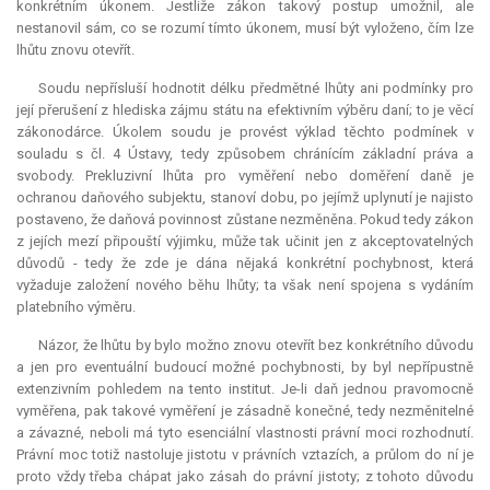
konkrétním úkonem. Jestliže zákon takový postup umožnil, ale
nestanovil sám, co se rozumí tímto úkonem, musí být vyloženo, čím lze
lhůtu znovu otevřít.
Soudu nepřísluší hodnotit délku předmětné lhůty ani podmínky pro
její přerušení z hlediska zájmu státu na efektivním výběru daní; to je věcí
zákonodárce. Úkolem soudu je provést výklad těchto podmínek v
souladu s čl. 4 Ústavy, tedy způsobem chránícím základní práva a
svobody.
Prekluzivní lhůta
pro vyměření nebo doměření daně je
ochranou daňového subjektu, stanoví dobu, po jejímž uplynutí je najisto
postaveno, že daňová povinnost zůstane nezměněna. Pokud tedy zákon
z jejích mezí připouští výjimku, může tak učinit jen z akceptovatelných
důvodů - tedy že zde je dána nějaká konkrétní pochybnost, která
vyžaduje založení nového běhu lhůty; ta však není spojena s vydáním
platebního výměru.
Názor, že lhůtu by bylo možno znovu otevřít bez konkrétního důvodu
a jen pro eventuální budoucí možné pochybnosti, by byl nepřípustně
extenzivním pohledem na tento institut. Je-li daň jednou pravomocně
vyměřena, pak takové vyměření je zásadně konečné, tedy nezměnitelné
a závazné, neboli má tyto esenciální vlastnosti právní moci rozhodnutí.
Právní moc totiž nastoluje jistotu v právních vztazích, a průlom do ní je
proto vždy třeba chápat jako zásah do právní jistoty; z tohoto důvodu