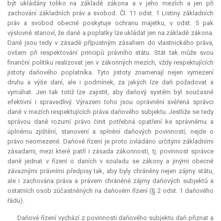
být ukládány toliko na základě zákona a v jeho mezích a jen při
zachování základních práv a svobod. Čl. 11 odst. 1 Listiny základních
práv a svobod obecně poskytuje ochranu majetku, v odst. 5 pak
výslovně stanoví, že daně a poplatky lze ukládat jen na základě zákona.
Daně jsou tedy v zásadě přípustným zásahem do vlastnického práva,
ovšem při respektování principů právního státu. Stát tak může svou
finanční politiku realizovat jen v zákonných mezích, vždy respektujících
jistoty daňového poplatníka. Tyto jistoty znamenají nejen vymezení
druhu a výše daní, ale i podmínek, za jakých lze daň požadovat a
vymáhat. Jen tak totiž lze zajistit, aby daňový systém byl současně
efektivní i spravedlivý. Výrazem toho jsou oprávnění svěřená správci
daně v mezích respektujících práva daňového subjektu. Jestliže se tedy
správou daně rozumí právo činit potřebná opatření ke správnému a
úplnému zjištění, stanovení a splnění daňových povinností, nejde o
právo neomezené. Daňové řízení je proto ovládáno určitými základními
zásadami, mezi které patří i zásada zákonnosti, tj. povinnost správce
daně jednat v řízení o daních v souladu se zákony a jinými obecně
závaznými právními předpisy tak, aby byly chráněny nejen zájmy státu,
ale i zachována práva a právem chráněné zájmy daňových subjektů a
ostatních osob zúčastněných na daňovém řízení (§ 2 odst. 1 daňového
řádu).
Daňové řízení vychází z povinnosti daňového subjektu daň přiznat a