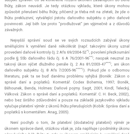
lhůty, zákon neuvádí. Je tedy otázkou výkladu, které úkony mohou
způsobit přerušení běhu lhůty, přičemž je třeba mít na zřeteli, že jde o
lhůtu prekluzivní, vytvářející jistotu daňového subjektu o jeho daňové
povinnosti. Její běh lze proto "prodlužovat" jen výjimečně a z důvodů
závažných.
Nejvyšší správní soud se ve svých rozsudcích zabýval úkony
směřujícími k vyměření daně několikrát (např. takovými úkony uznal
*)
provedení daňové kontroly čj. 2 Afs 69/2004-52
, povolení přezkoumání
**)
podle § 55b daňového řádu čj. 6 A 76/2001-96
, naopak neuznal za
***)
takový úkon výčet dlužného penále čj. 2 As 81/2003-47
, ani úkon
****)
daňového subjektu čj. 8 Afs 7/2005-96
). Pokud jde o odbornou
literaturu, pak ta se buď danému problému vyhýbá (Boněk: Zákon o
správě daní a poplatků. Komentář.
Codex
Bohemia
, 1997; Boněk,
Běhounek, Benda, Holmes: Daňové pojmy. Sagit, 2001; Kindl, Telecký,
Válková: Zákon o správě daní a poplatků. Komentář. C. H. Beck, 2002),
nebo bez širšího zdůvodnění a pouze na základě jazykového výkladu
vylučuje platební výměr z úkonů lhůtu přerušujících (Kobík: Správa daní a
poplatků s komentářem. Anag, 2005).
Není pochyb o tom, že platební (dodatečný platební) výměr je
úkonem správce daně, otázkou však je, zda naplňuje i podmínky úkonu