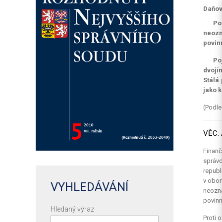
Daňov
Po
neozn
povin
Po
dvojí
Stálá
jako 
(Podle
VĚC: 
Finanč
správc
republ
v obor
VYHLEDÁVÁNÍ
neozná
povinn
Hledaný výraz
Proti 