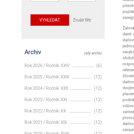
působn
poplat
zaregi
VYHLEDAT
Zrušit filtr
Žalova
daně a
daňový
jednoz
Archiv
nevyko
celý archiv
období
rozpor
Rok 2026 / Ročník: XXIV
(6)
relevan
Sloven
Rok 2025 / Ročník: XXIII
(12)
daňový
dvojím
Rok 2024 / Ročník: XXII
(12)
placen
Rok 2023 / Ročník: XXI
(12)
podnik
odůvod
Rok 2022 / Ročník: XX
(12)
zameze
provoz
Rok 2021 / Ročník: XIX
(12)
daňové
návazn
Rok 2020 / Ročník: XVIII
(12)