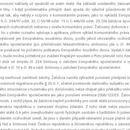
provozní náklady už vynaložil ve svém státě. Na základě uvedeného žalovaný
ím trhu. I když problematika přímých daní spadá do výlučné působnosti čle
vat tak, aby nebyly v rozporu s komunitárním právem, jako to vykládá Evrop
19, C- 294/97 odst. 32, C-55/98 odst. 15 či C-446/03 odst. 29. Dle žalobce s
ných rozhodnutích neberou v úvahu komunitární právo. Žalovaný dokonce v 
e ho v plném rozsahu vylučuje z aplikace, přitom výklad komunitárního práv
 výslovně jen Evropskému soudnímu dvoru, podle jehož citovaného rozhodn
kého společenství (po přečíslování Maastrichtskou smlouvou jde o čl. 49
e poukázal na početnou judikaturu Evropského soudního dvora. Vydali-li žal
, bude možná potřebné po zvážení Krajským soudem v Plzni přerušit toto řízení
 dvůr ve smyslu čl. 234 Smlouvy o založení Evropského společenství o 
nutí s čl. 10 a čl. 49 a násl. Smlouvy o založení Evropského společenství.
ný navrhoval zamítnutí žaloby. Žalobce namítá výhradně porušení předpisů ko
povinnost registrace podle § 33 d. ř., včetně povinnosti daňového subjektu se
svého zmocněnce v tuzemsku pro doručování, nelze chápat jako překážku volné
žení Evropského společenství ani jako porušení směrnice 2006/123/ES. Žal
nosti, z nichž plyne, že žalobce naplnil podmínky pro vznik stálé provozovny
enskou republikou o zamezení dvojímu zdanění. Z toho však nelze usuzovat
ém státě či k jeho znevýhodnění oproti fyzickým osobám s bydlištěm či práv
deném rozhodnutí uvedl, že jsou v daném případě
relevantní
pouze platné daň
 řád a Smlouva mezi Českou republikou a Slovenskou republikou o zamezen
tárního práva tak, že by ho výslovně vylučoval v plném rozsahu z aplikace“, j