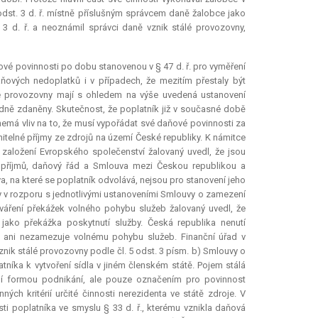
odst. 3 d. ř. místně příslušným správcem daně žalobce jako
 3 d. ř. a neoznámil správci daně vznik stálé provozovny,
ové povinnosti po dobu stanovenou v § 47 d. ř. pro vyměření
ových nedoplatků i v případech, že mezitím přestaly být
lé provozovny mají s ohledem na výše uvedená ustanovení
ádně zdaněny. Skutečnost, že poplatník již v současné době
emá vliv na to, že musí vypořádat své daňové povinnosti za
itelné příjmy ze zdrojů na území České republiky. K námitce
založení Evropského společenství žalovaný uvedl, že jsou
 příjmů, daňový řád a Smlouva mezi Českou republikou a
 na které se poplatník odvolává, nejsou pro stanovení jeho
ly v rozporu s jednotlivými ustanoveními Smlouvy o zamezení
váření překážek volného pohybu služeb žalovaný uvedl, že
jako překážka poskytnutí služby. Česká republika nenutí
ky ani nezamezuje volnému pohybu služeb. Finanční úřad v
znik stálé provozovny podle čl. 5 odst. 3 písm. b) Smlouvy o
níka k vytvoření sídla v jiném členském státě. Pojem stálá
ální formou podnikání, ale pouze označením pro povinnost
ch kritérií určité činnosti nerezidenta ve státě zdroje. V
sti poplatníka ve smyslu § 33 d. ř., kterému vznikla daňová