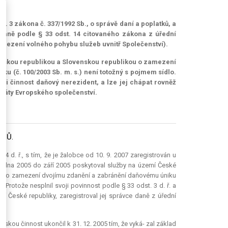
. 3 zákona č. 337/1992 Sb., o správě daní a poplatků, a
daně podle § 33 odst. 14 citovaného zákona z úřední
 omezení volného pohybu služeb uvnitř Společenství).
 Českou republikou a Slovenskou republikou o zamezení
u (č. 100/2003 Sb. m. s.) není totožný s pojmem sídlo.
i činnost daňový nerezident, a lze jej chápat rovněž
státy Evropského společenství.
JMŮ.
4 d. ř., s tím, že je žalobce od 10. 9. 2007 zaregistrován u
ledna 2005 do září 2005 poskytoval služby na území České
ouvy o zamezení dvojímu zdanění a zabránění daňovému úniku
 Protože nesplnil svoji povinnost podle § 33 odst. 3 d. ř. a
í České republiky, zaregistroval jej správce daně z úřední
elskou činnost ukončil k 31. 12. 2005 tím, že vyká- zal základ