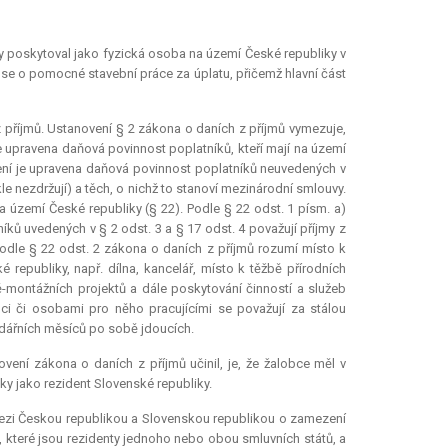
ky poskytoval jako fyzická osoba na území České republiky v
o se o pomocné stavební práce za úplatu, přičemž hlavní část
z příjmů. Ustanovení § 2 zákona o daních z příjmů vymezuje,
e upravena daňová povinnost poplatníků, kteří mají na území
vení je upravena daňová povinnost poplatníků neuvedených v
kle nezdržují) a těch, o nichž to stanoví mezinárodní smlouvy.
na území České republiky (§ 22). Podle § 22 odst. 1 písm. a)
íků uvedených v § 2 odst. 3 a § 17 odst. 4 považují příjmy z
odle § 22 odst. 2 zákona o daních z příjmů rozumí místo k
republiky, např. dílna, kancelář, místo k těžbě přírodních
ně-montážních projektů a dále poskytování činností a služeb
i či osobami pro něho pracujícími se považují za stálou
ndářních měsíců po sobě jdoucích.
vení zákona o daních z příjmů učinil, je, že žalobce měl v
ky jako rezident Slovenské republiky.
mezi Českou republikou a Slovenskou republikou o zamezení
y, které jsou rezidenty jednoho nebo obou smluvních států, a