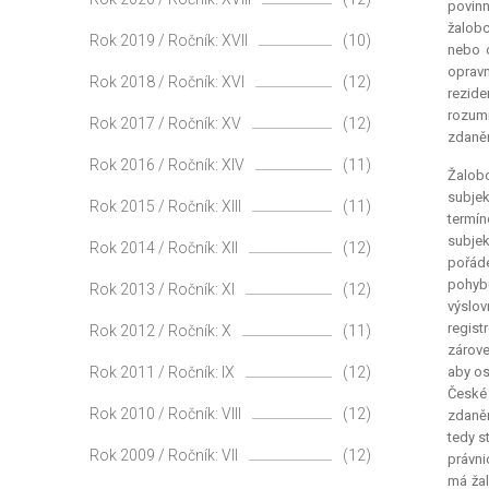
povinn
žalobc
Rok 2019 / Ročník: XVII
(10)
nebo o
opravn
Rok 2018 / Ročník: XVI
(12)
rezide
rozumí
Rok 2017 / Ročník: XV
(12)
zdaněn
Rok 2016 / Ročník: XIV
(11)
Žalobo
subjek
Rok 2015 / Ročník: XIII
(11)
termín
subjek
Rok 2014 / Ročník: XII
(12)
pořáde
pohybu
Rok 2013 / Ročník: XI
(12)
výslov
regist
Rok 2012 / Ročník: X
(11)
zárove
Rok 2011 / Ročník: IX
(12)
aby os
České 
Rok 2010 / Ročník: VIII
(12)
zdaněn
tedy s
Rok 2009 / Ročník: VII
(12)
právni
má žal