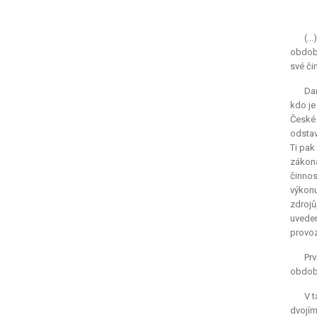
(..
období
své či
Daň
kdo je
České 
odstav
Ti pak
zákona
činnos
výkonu
zdrojů
uveden
provoz
Prv
období
V t
dvojím