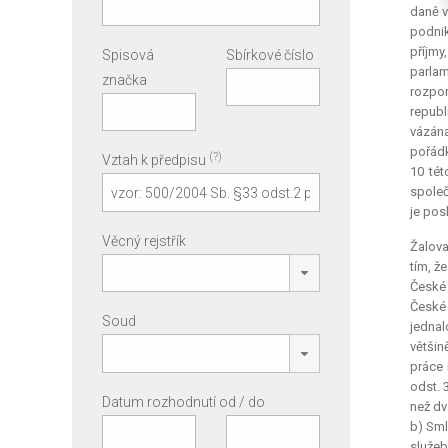
daně v
podnik
příjmy
Spisová
Sbírkové číslo
parlam
značka
rozpor
republ
vázána
pořádk
(?)
Vztah k předpisu
10 tét
společ
je pos
Věcný rejstřík
Žalova
tím, ž
České 
České 
Soud
jednal
většin
práce 
odst. 
Datum rozhodnutí od / do
než dv
b) Sml
služeb