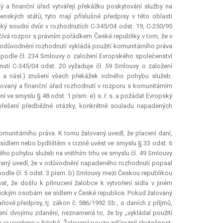
 a finanční úřad vytvářejí překážku poskytování služby na
nských států, tyto mají příslušné předpisy v této oblasti
ský soudní dvůr v rozhodnutích C-345/04 odst. 19, C-250/95
počívá rozpor s právním pořádkem České republiky v tom, že v
odůvodnění rozhodnutí vykládá použití komunitárního práva
a podle čl. 234 Smlouvy o založení Evropského společenství
utí C-345/04 odst. 20 vyžaduje čl. 59 Smlouvy o založení
 a násl.) zrušení všech překážek volného pohybu služeb.
ovaný a finanční úřad rozhodnutí v rozporu s komunitárním
 ve smyslu § 48 odst. 1 písm. e) s. ř. s. a požádat Evropský
vyřešení předběžné otázky, konkrétně souladu napadených
munitárního práva. K tomu žalovaný uvedl, že placení daní,
 sídlem nebo bydlištěm v cizině uvést ve smyslu § 33 odst. 6
ho pohybu služeb na vnitřním trhu ve smyslu čl. 49 Smlouvy
ovaný uvedl, že v odůvodnění napadeného rozhodnutí popsal
 podle čl. 5 odst. 3 písm. b) Smlouvy mezi Českou republikou
, že došlo k přinucení žalobce k vytvoření sídla v jiném
nickým osobám se sídlem v České republice. Pokud žalovaný
ové předpisy, tj. zákon č. 586/1992 Sb., o daních z příjmů,
í dvojímu zdanění, neznamená to, že by „vykládal použití
ak je uvedeno v žalobě. Žalovaný pouze zdůraznil skutečnost,