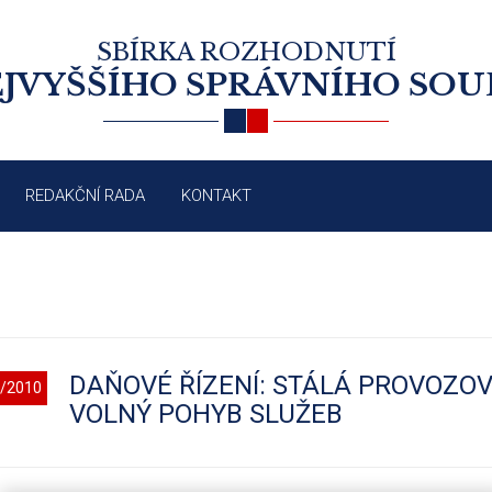
SBÍRKA ROZHODNUTÍ
JVYŠŠÍHO SPRÁVNÍHO SO
REDAKČNÍ RADA
KONTAKT
DAŇOVÉ ŘÍZENÍ: STÁLÁ PROVOZOV
/2010
VOLNÝ POHYB SLUŽEB