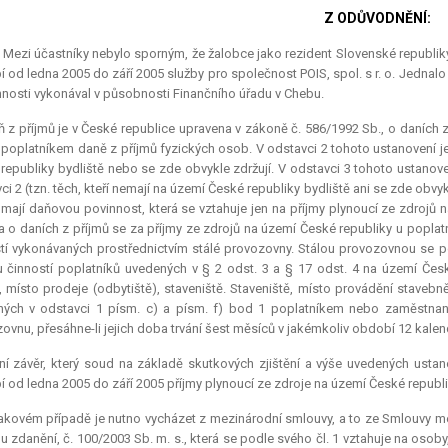
Z ODŮVODNĚNÍ:
.) Mezi účastníky nebylo sporným, že žalobce jako rezident Slovenské republi
 od ledna 2005 do září 2005 služby pro společnost POIS, spol. s r. o. Jednal
nnosti vykonával v působnosti Finančního úřadu v Chebu.
 z příjmů je v České republice upravena v zákoně č. 586/1992 Sb., o daních 
 poplatníkem daně z příjmů fyzických osob. V odstavci 2 tohoto ustanovení j
republiky bydliště nebo se zde obvykle zdržují. V odstavci 3 tohoto ustano
ci 2 (tzn. těch, kteří nemají na území České republiky bydliště ani se zde obvy
 mají daňovou povinnost, která se vztahuje jen na příjmy plynoucí ze zdrojů 
 o daních z příjmů se za příjmy ze zdrojů na území České republiky u poplatn
tí vykonávaných prostřednictvím stálé provozovny. Stálou provozovnou se p
 činností poplatníků uvedených v § 2 odst. 3 a § 17 odst. 4 na území České 
, místo prodeje (odbytiště), staveniště. Staveniště, místo provádění staveb
ých v odstavci 1 písm. c) a písm. f) bod 1 poplatníkem nebo zaměstnanc
ovnu, přesáhne-li jejich doba trvání šest měsíců v jakémkoliv období 12 kale
ní závěr, který soud na základě skutkových zjištění a výše uvedených ustano
 od ledna 2005 do září 2005 příjmy plynoucí ze zdroje na území České republi
akovém případě je nutno vycházet z mezinárodní smlouvy, a to ze Smlouvy 
u zdanění, č. 100/2003 Sb. m. s., která se podle svého čl. 1 vztahuje na osob