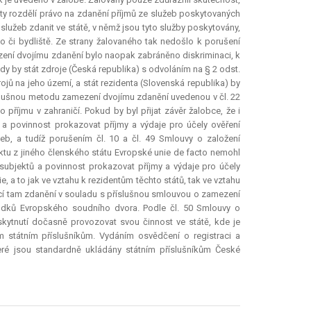
áty rozdělí právo na zdanění příjmů ze služeb poskytovaných
služeb zdanit ve státě, v němž jsou tyto služby poskytovány,
lo či bydliště. Ze strany žalovaného tak nedošlo k porušení
ení dvojímu zdanění bylo naopak zabráněno diskriminaci, k
dy by stát zdroje (Česká republika) s odvoláním na § 2 odst.
ojů na jeho území, a stát rezidenta (Slovenská republika) by
slušnou metodu zamezení dvojímu zdanění uvedenou v čl. 22
říjmu v zahraničí. Pokud by byl přijat závěr žalobce, že i
 a povinnost prokazovat příjmy a výdaje pro účely ověření
b, a tudíž porušením čl. 10 a čl. 49 Smlouvy o založení
ektu z jiného členského státu Evropské unie
de facto
nemohl
subjektů a povinnost prokazovat příjmy a výdaje pro účely
, a to jak ve vztahu k rezidentům těchto států, tak ve vztahu
ící tam zdanění v souladu s příslušnou smlouvou o zamezení
sudků Evropského soudního dvora. Podle čl. 50 Smlouvy o
kytnutí dočasně provozovat svou činnost ve státě, kde je
m státním příslušníkům. Vydáním osvědčení o registraci a
eré jsou standardně ukládány státním příslušníkům České