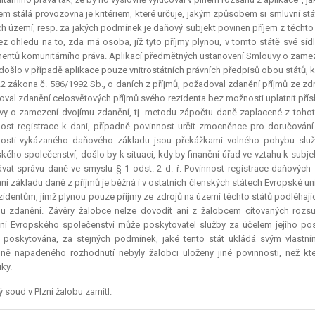
em stálá provozovna je kritériem, které určuje, jakým způsobem si smluvní st
ich území, resp. za jakých podmínek je daňový subjekt povinen příjem z těchto 
ez ohledu na to, zda má osoba, jíž tyto příjmy plynou, v tomto státě své síd
ntů komunitárního práva. Aplikací předmětných ustanovení Smlouvy o zamez
 došlo v případě aplikace pouze vnitrostátních právních předpisů obou států, k
22 zákona č. 586/1992 Sb., o daních z příjmů, požadoval zdanění příjmů ze zdr
val zdanění celosvětových příjmů svého rezidenta bez možnosti uplatnit pří
y o zamezení dvojímu zdanění, tj. metodu zápočtu daně zaplacené z tohoto p
ost registrace k dani, případně povinnost určit zmocněnce pro doručování
osti vykázaného daňového základu jsou překážkami volného pohybu služe
kého společenství, došlo by k situaci, kdy by finanční úřad ve vztahu k subj
vat správu daně ve smyslu § 1 odst. 2 d. ř. Povinnost registrace daňových 
ní základu daně z příjmů je běžná i v ostatních členských státech Evropské unie
zidentům, jimž plynou pouze příjmy ze zdrojů na území těchto států podléhaj
u zdanění. Závěry žalobce nelze dovodit ani z žalobcem citovaných roz
ní Evropského společenství může poskytovatel služby za účelem jejího pos
 poskytována, za stejných podmínek, jaké tento stát ukládá svým vlastní
ně napadeného rozhodnutí nebyly žalobci uloženy jiné povinnosti, než kt
ky.
ý soud v Plzni žalobu zamítl.