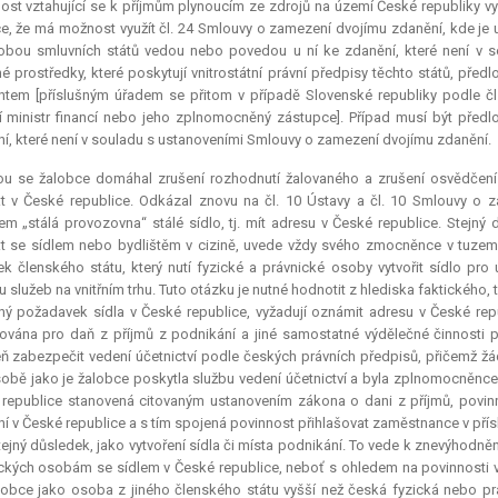
ost vztahující se k příjmům plynoucím ze zdrojů na území České republiky v
e, že má možnost využít čl. 24 Smlouvy o zamezení dvojímu zdanění, kde je 
bou smluvních států vedou nebo povedou u ní ke zdanění, které není v s
é prostředky, které poskytují vnitrostátní právní předpisy těchto států, předl
ntem [příslušným úřadem se přitom v případě Slovenské republiky podle č
 ministr financí nebo jeho zplnomocněný zástupce]. Případ musí být předl
í, které není v souladu s ustanoveními Smlouvy o zamezení dvojímu zdanění.
u se žalobce domáhal zrušení rozhodnutí žalovaného a zrušení osvědčení o
t v České republice. Odkázal znovu na čl. 10 Ústavy a čl. 10 Smlouvy o 
em „stálá provozovna“ stálé sídlo, tj. mít adresu v České republice. Stejný
t se sídlem nebo bydlištěm v cizině, uvede vždy svého zmocněnce v tuzem
k členského státu, který nutí fyzické a právnické osoby vytvořit sídlo pr
 služeb na vnitřním trhu. Tuto otázku je nutné hodnotit z hlediska faktického,
ný požadavek sídla v České republice, vyžadují oznámit adresu v České rep
rována pro daň z příjmů z podnikání a jiné samostatné výdělečné činnosti 
ň zabezpečit vedení účetnictví podle českých právních předpisů, přičemž 
obě jako je žalobce poskytla službu vedení účetnictví a byla zplnomocněnc
republice stanovená citovaným ustanovením zákona o dani z příjmů, povinno
í v České republice a s tím spojená povinnost přihlašovat zaměstnance v přís
tejný důsledek, jako vytvoření sídla či místa podnikání. To vede k znevýhodn
ckých osobám se sídlem v České republice, neboť s ohledem na povinnosti vy
obce jako osoba z jiného členského státu vyšší než česká fyzická nebo pr