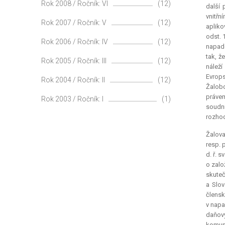
Rok 2008 / Ročník: VI
(12)
další 
vnitřn
Rok 2007 / Ročník: V
(12)
apliko
odst. 
Rok 2006 / Ročník: IV
(12)
napade
tak, ž
Rok 2005 / Ročník: III
(12)
náleží
Evrops
Rok 2004 / Ročník: II
(12)
Žalobc
právem
Rok 2003 / Ročník: I
(1)
soudní
rozhod
Žalova
resp. 
d. ř. 
o zalo
skuteč
a Slov
člensk
v napa
daňový
komuni