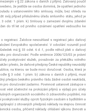
ymezeným v § 22 zákona o daních z příjmů. Žalovaný poučil
uvedeno, že jestliže se osoba domnívá, že opatření jednoho
ouladu s ustanoveními této smlouvy, může, bez ohledu na
ožit svůj případ příslušnému úřadu smluvního státu, jehož je
l. 3 odst. 1 písm. k) Smlouvy o zamezení dvojímu zdanění
ožen do tří let od prvního oznámení opatření vedoucího ke
 registraci. Žalobce nesouhlasil s registrací jako daňový
založení Evropského společenství. V odvolání rozuměl pod
 důsledek má § 33 odst. 6 d. ř., podle něhož jdeli o daňový
sku pro doručování. Podle směrnice 2006/123/ES je právní
o účely poskytování služeb, považován za překážku volného
 takže i přesto, že daňové předpisy České republiky neuvádějí
ublice, na kterou se bude moci doručovat. Osoba, která je
podle § 3 odst. 1 písm. b) zákona o daních z příjmů, musí
žádný předpis českého právního řádu žádné osobě neukládá,
em pro doručování zadarmo. Povinnost ustanovit zástupce v
st vést účetnictví na prokázání příjmů a výdajů pro účely
lušných organizacích sociálního či zdravotního pojištění, má
ění poskytování služby oproti fyzickým osobám s bydlištěm a
plývající z citovaných předpisů náklady na stejnou činnost
ávnická osoba, přičemž náklady ohlášení výkonu živnosti a