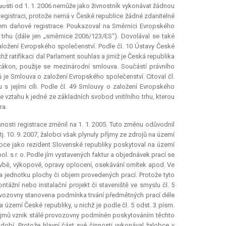
dosti od 1. 1. 2006 nemůže jako živnostník vykonávat žádnou
 registraci, protože nemá v České republice žádné zdanitelné
lem daňové registrace. Poukazoval na Směrnici Evropského
trhu (dále jen „směrnice 2006/123/ES“). Dovolával se také
ložení Evropského společenství. Podle čl. 10 Ústavy České
hž ratifikaci dal Parlament souhlas a jimiž je Česká republika
 zákon, použije se mezinárodní smlouva. Součástí právního
 je Smlouva o založení Evropského společenství. Citoval čl.
 s jejími cíli. Podle čl. 49 Smlouvy o založení Evropského
 vztahu k jedné ze základních svobod vnitřního trhu, kterou
ra.
nnosti registrace změnil na 1. 1. 2005. Tuto změnu odůvodnil
j. 10. 9. 2007, žalobci však plynuly příjmy ze zdrojů na území
obce jako rezident Slovenské republiky poskytoval na území
. s r. o. Podle jím vystavených faktur a objednávek prací se
vbě, výkopové, opravy oplocení, osekávání omítek apod. Ve
 jednotku plochy či objem provedených prací. Protože tyto
tážní nebo instalační projekt či staveniště ve smyslu čl. 5
rovozovny stanovena podmínka trvání předmětných prací déle
území České republiky, u nichž je podle čl. 5 odst. 3 písm.
říjmů vznik stálé provozovny podmíněn poskytováním těchto
obí. Protože hlavní část své činnosti vykonával žalobce v