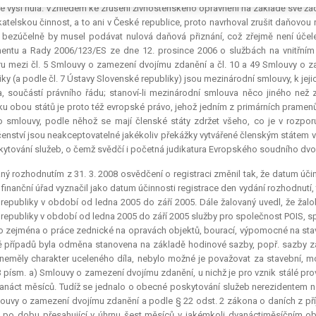
e výši nula. Vzhledem ke zrušení živnostenského oprávnění na základě své žá
atelskou činnost, a to ani v České republice, proto navrhoval zrušit daňovou
, bezúčelně by musel podávat nulová daňová přiznání, což zřejmě není úče
entu a Rady 2006/123/ES ze dne 12. prosince 2006 o službách na vnitřním 
u mezi čl. 5 Smlouvy o zamezení dvojímu zdanění a čl. 10 a 49 Smlouvy o za
iky (a podle čl. 7 Ústavy Slovenské republiky) jsou mezinárodní smlouvy, k jejic
, součástí právního řádu; stanoví-li mezinárodní smlouva něco jiného než
u obou států je proto též evropské právo, jehož jedním z primárních pramenů
o smlouvy, podle něhož se mají členské státy zdržet všeho, co je v rozporu
enství jsou neakceptovatelné jakékoliv překážky vytvářené členským státem ve
kytování služeb, o čemž svědčí i početná
judikatura
Evropského soudního dvo
ný rozhodnutím z 31. 3. 2008 osvědčení o registraci změnil tak, že datum úči
e finanční úřad vyznačil jako datum účinnosti registrace den vydání rozhodnutí, t
republiky v období od ledna 2005 do září 2005. Dále žalovaný uvedl, že žal
republiky v období od ledna 2005 do září 2005 služby pro společnost POIS, spol
o zejména o práce zednické na opravách objektů, bourací, výpomocné na sta
ě případů byla odměna stanovena na základě hodinové sazby, popř. sazby za
neměly charakter uceleného díla, nebylo možné je považovat za stavební, mon
3 písm. a) Smlouvy o zamezení dvojímu zdanění, u nichž je pro vznik stálé p
anáct měsíců. Tudíž se jednalo o obecné poskytování služeb nerezidentem na 
ouvy o zamezení dvojímu zdanění a podle § 22 odst. 2 zákona o daních z p
 po dobu přesahující v úhrnu šest měsíců v jakémkoli dvanáctiměsíčním obd