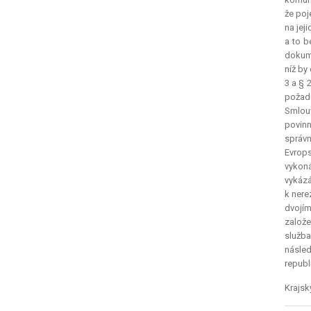
že poj
na jej
a to b
dokume
níž by
3 a § 
požado
Smlouv
povinn
správn
Evrops
vykoná
vykázá
k nere
dvojím
založe
služba
násled
republi
Krajsk