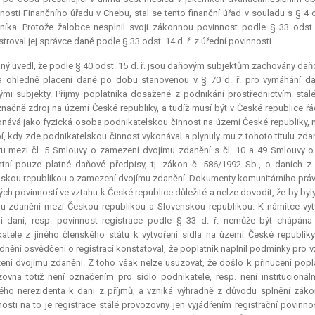
osti Finančního úřadu v Chebu, stal se tento finanční úřad v souladu s § 4 
níka. Protože žalobce nesplnil svoji zákonnou povinnost podle § 33 odst.
stroval jej správce daně podle § 33 odst. 14 d. ř. z úřední povinnosti.
ný uvedl, že podle § 40 odst. 15 d. ř. jsou daňovým subjektům zachovány daň
 ohledně placení daně po dobu stanovenou v § 70 d. ř. pro vymáhání daň
mi subjekty. Příjmy poplatníka dosažené z podnikání prostřednictvím stá
načně zdroj na území České republiky, a tudíž musí být v České republice ř
nává jako fyzická osoba podnikatelskou činnost na území České republiky, n
, kdy zde podnikatelskou činnost vykonával a plynuly mu z tohoto titulu zdan
u mezi čl. 5 Smlouvy o zamezení dvojímu zdanění s čl. 10 a 49 Smlouvy o 
tní
pouze platné daňové předpisy, tj. zákon č. 586/1992 Sb., o daních z
skou republikou o zamezení dvojímu zdanění. Dokumenty komunitárního práva,
ch povinností ve vztahu k České republice důležité a nelze dovodit, že by by
u zdanění mezi Českou republikou a Slovenskou republikou. K námitce vyt
í daní, resp. povinnost registrace podle § 33 d. ř. nemůže být chápána 
atele z jiného členského státu k vytvoření sídla na území České republi
nění osvědčení o registraci konstatoval, že poplatník naplnil podmínky pro v
ní dvojímu zdanění. Z toho však nelze usuzovat, že došlo k přinucení poplat
ovna totiž není označením pro sídlo podnikatele, resp. není institucion
ho nerezidenta k dani z příjmů, a vzniká výhradně z důvodu splnění zákonný
osti na to je registrace stálé provozovny jen vyjádřením registrační povinno