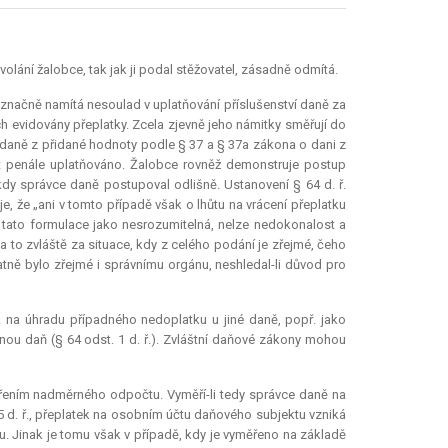
olání žalobce, tak jak ji podal stěžovatel, zásadně odmítá.
označně namítá nesoulad v uplatňování příslušenství daně za
h evidovány přeplatky. Zcela zjevně jeho námitky směřují do
 daně z přidané hodnoty podle § 37 a § 37a zákona o dani z
ýt penále uplatňováno. Žalobce rovněž demonstruje postup
kdy správce daně postupoval odlišně. Ustanovení § 64 d. ř.
je, že „ani v tomto případě však o lhůtu na vrácení přeplatku
t tato formulace jako nesrozumitelná, nelze nedokonalost a
 a to zvláště za situace, kdy z celého podání je zřejmé, čeho
ně bylo zřejmé i správnímu orgánu, neshledal-li důvod pro
ek na úhradu případného nedoplatku u jiné daně, popř. jako
tnou daň (§ 64 odst. 1 d. ř.). Zvláštní daňové zákony mohou
ěřením nadměrného odpočtu. Vyměří-li tedy správce daně na
d. ř., přeplatek na osobním účtu daňového subjektu vzniká
ku. Jinak je tomu však v případě, kdy je vyměřeno na základě