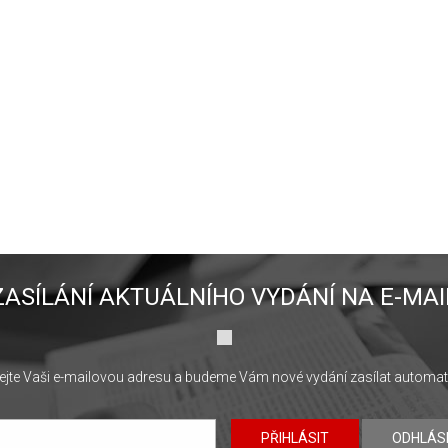
ZASÍLÁNÍ AKTUÁLNÍHO VYDÁNÍ NA E-MAI
jte Vaši e-mailovou adresu a budeme Vám nové vydání zasílat automat
PŘIHLÁSIT
ODHLÁS