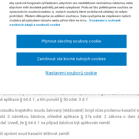
aby správně fungovalo vyhledávání, abychom vás neobtěžovali nevhodnou reklamou nebo
měří-li správce daně na základě podaného daňového přiznání nadměrný 
abychom měli dostatek podnětů, jak web vylepšovat. Proto od Vás potřebujeme souhlas se
zpracováním souborů cookies, tj. malých souborů, které se dočasně ukládají ve vašem
o správě daní a poplatků, přeplatek na osobním účtu daňového subj
prohlížeči. Předem děkujeme za udělení souhlasu. Data využijeme ke zlepšování našich
idenní lhůty stanovené pro vrácení přeplatku (§ 37a zákona č. 588/1992 S
služeb a přizpůsobení obsahu webu přímo Vám na míru.
Oznámení o ochraně
osobních údajů a souborů cookie
 rozsudku Nejvyššího správního soudu ze dne 15. 11. 2007, čj. 5 Afs 181/2006
Přijmout všechny soubory cookie
 SPOLEČNOST S RUČENÍM OMEZENÝM STORA ENSO TIMBER ŽDÍREC
IDANÉ HODNOTY, O KASAČNÍ STÍŽNOSTI ŽALOVANÉHO.
Zamítnout vše kromě nutných cookies
e dne 16. 8. 2004 podal odvolání proti platebnímu výměru na penále. V něm n
 penále vyměřováno i za dobu, po kterou jsou na jeho daňových účtech evi
Nastavení souborů cookie
 2004.
nutí žalovaného bylo rozsudkem Krajského soudu v Brně ze dne 10. 3. 2006 
m, které měly vliv na zákonnost rozhodnutí správního orgánu. Žalovanému by
 aplikace § 64 d. ř., a tím porušil § 50 odst. 3 d. ř.
rozsudku krajského soudu žalovaný (stěžovatel) brojil včas podanou kasační st
šil. S námitkou žalobce, ohledně aplikace § 37a odst. 2 zákona o dani z
dal. Uvedl, že § 64 d. ř. na případ žalobce být aplikován neměl.
ší správní soud kasační stížnost zamítl.