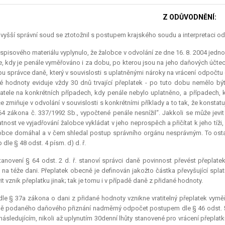
Z ODŮVODNĚNÍ:
vyšší správní soud se ztotožnil s postupem krajského soudu a interpretaci odv
spisového materiálu vyplynulo, že žalobce v odvolání ze dne 16. 8. 2004 jedn
e, kdy je penále vyměřováno i za dobu, po kterou jsou na jeho daňových účtec
u správce daně, který v souvislosti s uplatněnými nároky na vrácení odpočtu
é hodnoty eviduje vždy 30 dnů trvající přeplatek - po tuto dobu nemělo b
atele na konkrétních případech, kdy penále nebylo uplatněno, a případech, 
e zmiňuje v odvolání v souvislosti s konkrétními příklady a to tak, že konstatu
64 zákona č. 337/1992 Sb., vypočtené penále nesnížil“. Jakkoli se může jevi
tnost ve vyjadřování žalobce vykládat v jeho neprospěch a přičítat k jeho tíži,
obce domáhal a v čem shledal postup správního orgánu nesprávným. To ostat
dle § 48 odst. 4 písm. d) d. ř.
anovení § 64 odst. 2 d. ř. stanoví správci daně povinnost převést přeplat
 na téže dani. Přeplatek obecně je definován jakožto částka převyšující spla
it vznik přeplatku jinak; tak je tomu i v případě daně z přidané hodnoty.
le § 37a zákona o dani z přidané hodnoty vznikne vratitelný přeplatek vym
ě podaného daňového přiznání nadměrný odpočet postupem dle § 46 odst. 5 
ásledujícím, nikoli až uplynutím 30denní lhůty stanovené pro vrácení přeplat