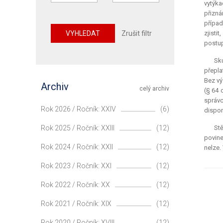
vytýka
přizná
případ
VYHLEDAT
Zrušit filtr
zjisti
postup
Sku
přepla
Bez vý
Archiv
celý archiv
(§ 64 
správc
Rok 2026 / Ročník: XXIV
(6)
dispon
Rok 2025 / Ročník: XXIII
(12)
Stě
povine
Rok 2024 / Ročník: XXII
(12)
nelze.
Rok 2023 / Ročník: XXI
(12)
Rok 2022 / Ročník: XX
(12)
Rok 2021 / Ročník: XIX
(12)
Rok 2020 / Ročník: XVIII
(12)