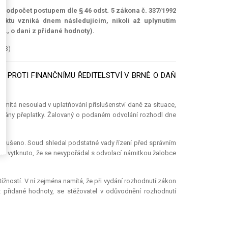
odpočet postupem dle § 46 odst. 5 zákona č. 337/1992
ektu vzniká dnem následujícím, nikoli až uplynutím
b., o dani z přidané hodnoty).
-63)
 PROTI FINANČNÍMU ŘEDITELSTVÍ V BRNĚ O DAŇ
amítá nesoulad v uplatňování příslušenství daně za situace,
dovány přeplatky. Žalovaný o podaném odvolání rozhodl dne
zrušeno. Soud shledal podstatné vady řízení před správním
lo vytknuto, že se nevypořádal s odvolací námitkou žalobce
ížností. V ní zejména namítá, že při vydání rozhodnutí zákon
 přidané hodnoty, se stěžovatel v odůvodnění rozhodnutí