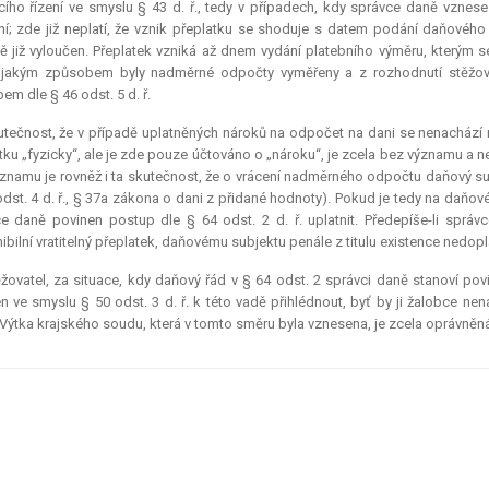
cího řízení ve smyslu § 43 d. ř., tedy v případech, kdy správce daně vzn
ní; zde již neplatí, že vznik přeplatku se shoduje s datem podání daňového 
ě již vyloučen. Přeplatek vzniká až dnem vydání platebního výměru, kterým 
t, jakým způsobem byly nadměrné odpočty vyměřeny a z rozhodnutí stěžovat
em dle § 46 odst. 5 d. ř.
tečnost, že v případě uplatněných nároků na odpočet na dani se nenachází 
tku „fyzicky“, ale je zde pouze účtováno o „nároku“, je zcela bez významu a n
znamu je rovněž i ta skutečnost, že o vrácení nadměrného odpočtu daňový sub
odst. 4 d. ř., § 37a zákona o dani z přidané hodnoty). Pokud je tedy na daňo
e daně povinen postup dle § 64 odst. 2 d. ř. uplatnit. Předepíše-li sprá
ibilní vratitelný přeplatek, daňovému subjektu penále z titulu existence nedop
žovatel, za situace, kdy daňový řád v § 64 odst. 2 správci daně stanoví pov
n ve smyslu § 50 odst. 3 d. ř. k této vadě přihlédnout, byť by ji žalobce ne
 Výtka krajského soudu, která v tomto směru byla vznesena, je zcela oprávněná