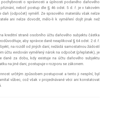
ese pochybnosti o správnosti a úplnosti podaného daňového
přiznání, neboť postup dle § 46 odst. 5 d. ř. je v takovém
se daň (odpočet) vyměří. Ze spisového materiálu však nelze
ele ani nelze dovodit, mělo-li k vyměření dojít jinak než
na kreditní straně osobního účtu daňového subjektu částka
eodůvodňuje, aby správce daně neaplikoval § 64 odst. 2 d. ř.
jekt, na rozdíl od jiných daní, nežádá samostatnou žádostí
vém účtu evidován vyměřený nárok na odpočet (přeplatek), je
vce daně za dobu, kdy existuje na účtu daňového subjektu
latku na jiné dani, postupuje v rozporu se zákonem.
innost určitým způsobem postupovat a tento ji nesplní, byl
namítal vůbec, což však v projednávané věci ani konstatovat
.