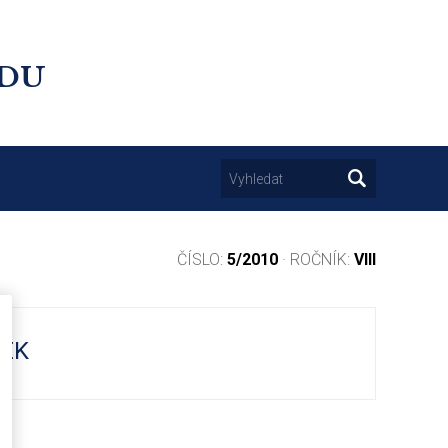
UDU
ČÍSLO:
5/2010
· ROČNÍK:
VIII
TEK