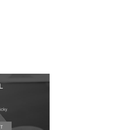
L
icky.
IT