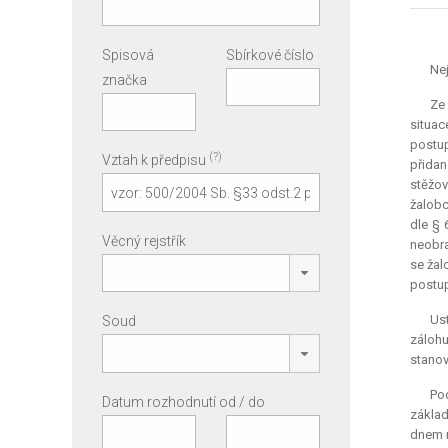
Spisová
Sbírkové číslo
Nej
značka
Ze 
situac
postup
(?)
Vztah k předpisu
přidan
stěžov
žalobc
dle § 
Věcný rejstřík
neobra
se žal
postup 
Ust
Soud
zálohu
stanov
Pod
Datum rozhodnutí od / do
základ
dnem n