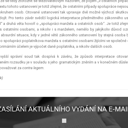
ze se tedy ztotožnit se stěžovatelovým názorem, že pojem „v ostatních přípa
extu tohoto ustanovení je totiž zřejmé, že ostatními případy spolupráce nejs
okruhem osob. Citované ustanovení tak upravuje dvě možné výchozí skutkov
ojít. Pro tento závěr svědčí logická
interpretace
předmětného zákonného ustan
“ a druhá věta hovoří o „spolupráci manžela a ostatních osob“. Je totiž zře
 s ostatními osobami, a nikoliv i s manželem, nemělo by jakýkoliv důvod oz
ě
absurdní
situace, kdy v jedné větě zákonného ustanovení by stejná osoba 
o spolupráci poplatníkova manžela s ostatními osobami žijícími ve společné
 primárním účelem je výpočet daně poplatníka, a nikoliv dalších osob.
jvyšší správní soud tak dospívá k závěru, že způsob
interpretace
citova
ném rozsudku je v souladu s jeho gramatickým zněním a v konečném důsledk
 považovat za
contra legem
.
k)
ZASÍLÁNÍ AKTUÁLNÍHO VYDÁNÍ NA E-MAI