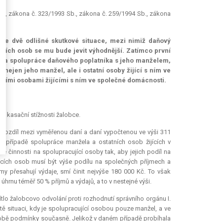
Sb., zákona č. 323/1993 Sb., zákona č. 259/1994 Sb., zákona
uje dvě odlišné skutkové situace, mezi nimiž daňový
ících osob se mu bude jevit výhodnější. Zatímco první
ě za spolupráce daňového poplatníka s jeho manželem,
nejen jeho manžel, ale i ostatní osoby žijící s ním ve
tními osobami žijícími s ním ve společné domácnosti.
, o kasační stížnosti žalobce.
0 rozdíl mezi vyměřenou daní a daní vypočtenou ve výši 311
 případě spolupráce manžela a ostatních osob žijících v
 činnosti na spolupracující osoby tak, aby jejich podíl na
jících osob musí být výše podílu na společných příjmech a
jmy přesahují výdaje, smí činit nejvýše 180 000 Kč. To však
rnu téměř 50 % příjmů a výdajů, a to v nestejné výši.
ítlo žalobcovo odvolání proti rozhodnutí správního orgánu I.
tě situaci, kdy je spolupracující osobou pouze manžel, a ve
it obě podmínky současně. Jelikož v daném případě probíhala