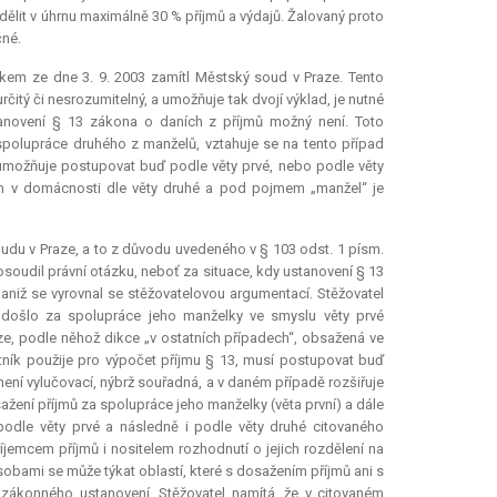
ělit v úhrnu maximálně 30 % příjmů a výdajů. Žalovaný proto
čné.
kem ze dne 3. 9. 2003 zamítl Městský soud v Praze. Tento
čitý či nesrozumitelný, a umožňuje tak dvojí výklad, je nutné
tanovení § 13 zákona o daních z příjmů možný není. Toto
spolupráce druhého z manželů, vztahuje se na tento případ
eumožňuje postupovat buď podle věty prvé, nebo podle věty
ích v domácnosti dle věty druhé a pod pojmem „manžel“ je
udu v Praze, a to z důvodu uvedeného v § 103 odst. 1 písm.
posoudil právní otázku, neboť za situace, kdy ustanovení § 13
 aniž se vyrovnal se stěžovatelovou argumentací. Stěžovatel
m došlo za spolupráce jeho manželky ve smyslu věty prvé
e, podle něhož dikce „v ostatních případech“, obsažená ve
tník použije pro výpočet příjmu § 13, musí postupovat buď
není vylučovací, nýbrž souřadná, a v daném případě rozšiřuje
ažení příjmů za spolupráce jeho manželky (věta první) a dále
odle věty prvé a následně i podle věty druhé citovaného
říjemcem příjmů i nositelem rozhodnutí o jejich rozdělení na
obami se může týkat oblastí, které s dosažením příjmů ani s
ákonného ustanovení. Stěžovatel namítá, že v citovaném