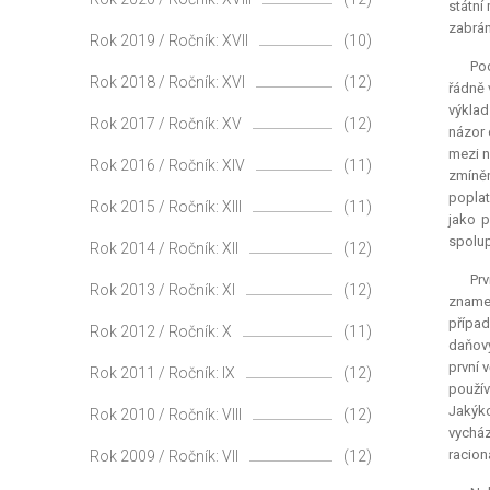
státní
zabrán
Rok 2019 / Ročník: XVII
(10)
Pod
Rok 2018 / Ročník: XVI
(12)
řádně 
výklad
Rok 2017 / Ročník: XV
(12)
názor 
mezi n
Rok 2016 / Ročník: XIV
(11)
zmíněn
poplat
Rok 2015 / Ročník: XIII
(11)
jako 
spolup
Rok 2014 / Ročník: XII
(12)
Pr
Rok 2013 / Ročník: XI
(12)
znamen
případ
Rok 2012 / Ročník: X
(11)
daňový
první 
Rok 2011 / Ročník: IX
(12)
použív
Jakýko
Rok 2010 / Ročník: VIII
(12)
vycház
racion
Rok 2009 / Ročník: VII
(12)