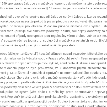
 1999 spolupráce žalobce s manželkou i synem, bylo možno na tyto osoby rozd
 k závěru, že citované ustanovení § 13 neumožňuje dvojí výklad a je jednozna
zhodnutí odvolacího orgánu napadl žalobce správní žalobou, kterou rozsud
ice akceptoval názor, že pokud je právní předpis v oblasti veřejného práva neur
 výklad příznivější pro občana. V daném případě nicméně dvojí výklad us
vení totiž upravuje dvě skutkové podstaty: pokud jsou příjmy dosaženy za 
rvá; ostatní případy spolupráce jsou regulovány větou druhou. Zákon tak n
 V souzené věci se jednalo o spolupráci manželky a ostatních osob žijíc
načně míněn spolupracující manžel, a nikoliv poplatník.
obce (dále jen „stěžovatel“) kasační stížností napadl rozsudek Městského so
ř. s.: domníval se, že Městský soud v Praze v předcházejícím řízení nesprávně 
 o daních z příjmů umožňuje dvojí výklad, soud tento dualismus nepřipustil,
, že v daném případě bylo prokázáno, že k dosažení příjmů stěžovatele
vení § 13. Stěžovatel nesouhlasí s právním názorem Městského soudu v Praz
větě citovaného ustanovení, jednoznačně vymezuje, že v případě, kdy popla
věty prvé, nebo podle věty druhé. Zmíněná dikce „v ostatních případech“ totiž 
vé podstaty obsažené ve větě první. V souzené věci došlo u stěžovatele k dos
polupráce se synem (věta druhá), a mělo být proto postupováno nejprve p
vení. Poplatník je totiž držitelem podnikatelského oprávnění, je skutečným p
racující manželku a spolupracující osoby. Spolupráce manželky s ostatními os
tníkem nesouvisí, a proto nemůže podmiňovat postup podle předmětného z