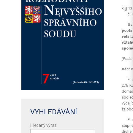
k § 13
č. 
Us
popla
věta 
vztah
spole
(Podle
Věc:
I
Fin
276 Kč
domácn
společ
výdají
žalobc
VYHLEDÁVÁNÍ
Fin
Hledaný výraz
stupně
druhé 