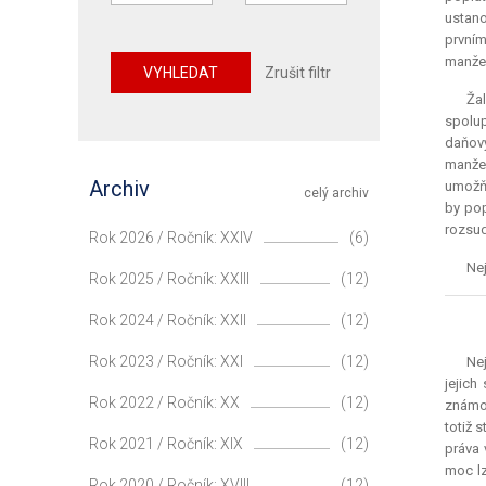
ustano
první
manžel
VYHLEDAT
Zrušit filtr
Žal
spolup
daňový
manžel
Archiv
umožňo
celý archiv
by pop
rozsud
Rok 2026 / Ročník: XXIV
(6)
Nej
Rok 2025 / Ročník: XXIII
(12)
Rok 2024 / Ročník: XXII
(12)
Rok 2023 / Ročník: XXI
(12)
Nej
jejich
Rok 2022 / Ročník: XX
(12)
známou
totiž 
Rok 2021 / Ročník: XIX
(12)
práva 
moc lz
Rok 2020 / Ročník: XVIII
(12)