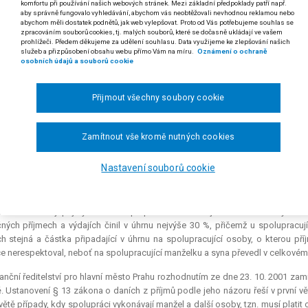
komfortu při používání našich webových stránek. Mezi základní předpoklady patří např.
aby správně fungovalo vyhledávání, abychom vás neobtěžovali nevhodnou reklamou nebo
 zákona ČNR č. 586/1992 Sb., o daních z příjmů, ve znění zákona č. 35/1993 
abychom měli dostatek podnětů, jak web vylepšovat. Proto od Vás potřebujeme souhlas se
149/1995 Sb. a zákona č. 210/1997 Sb. (v textu též „zákon o daních z příjmů“)
zpracováním souborů cookies, tj. malých souborů, které se dočasně ukládají ve vašem
prohlížeči. Předem děkujeme za udělení souhlasu. Data využijeme ke zlepšování našich
služeb a přizpůsobení obsahu webu přímo Vám na míru.
Oznámení o ochraně
tanovení § 13 zákona ČNR č. 586/1992 Sb., o daních z příjmů, uprav
osobních údajů a souborů cookie
tník nemá možnost volby podle toho, který výpočet příjmů spolupracuj
tohoto ustanovení pamatuje na případy činnosti provozované výhradn
Přijmout všechny soubory cookie
uje se druhá věta na případy, kdy s daňovým poplatníkem spolupracuje 
čné domácnosti, případně kdy daňový poplatník spolupracuje jen s osta
 rozsudku Nejvyššího správního soudu ze dne 18. 3. 2004, čj. 2 Afs 33/2003-62)
Zamítnout vše kromě nutných cookies
ng. Jiří R. v P. proti Finančnímu ředitelství pro hlavní město Prahu o daň z příjmů
Nastavení souborů cookie
anční úřad pro Prahu 8 vyměřil žalobci platebním výměrem ze dne 25. 7. 200
, způsobený tím, že podle ustanovení § 13 zákona o daních z příjmů se v
osti rozdělují příjmy dosažené při podnikání nebo jiné samostatně výdělečné
ných příjmech a výdajích činil v úhrnu nejvýše 30 %, přičemž u spolupracu
ch stejná a částka připadající v úhrnu na spolupracující osoby, o kterou pří
e nerespektoval, neboť na spolupracující manželku a syna převedl v celkovém úh
anční ředitelství pro hlavní město Prahu rozhodnutím ze dne 23. 10. 2001 zam
. Ustanovení § 13 zákona o daních z příjmů podle jeho názoru řeší v první vě
větě případy, kdy spolupráci vykonávají manžel a další osoby, tzn. musí plat