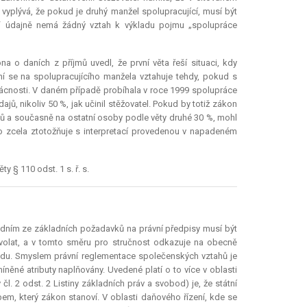
 vyplývá, že pokud je druhý manžel spolupracující, musí být
“ údajně nemá žádný vztah k výkladu pojmu „spolupráce
na o daních z příjmů uvedl, že první věta řeší situaci, kdy
í se na spolupracujícího manžela vztahuje tehdy, pokud s
mácnosti. V daném případě probíhala v roce 1999 spolupráce
ů, nikoliv 50 %, jak učinil stěžovatel. Pokud by totiž zákon
jů a současně na ostatní osoby podle věty druhé 30 %, mohl
to zcela ztotožňuje s interpretací provedenou v napadeném
 § 110 odst. 1 s. ř. s.
edním ze základních požadavků na právní předpisy musí být
yvolat, a v tomto směru pro stručnost odkazuje na obecně
udu. Smyslem právní reglementace společenských vztahů je
míněné atributy naplňovány. Uvedené platí o to více v oblasti
l. 2 odst. 2 Listiny základních práv a svobod) je, že státní
m, který zákon stanoví. V oblasti daňového řízení, kde se