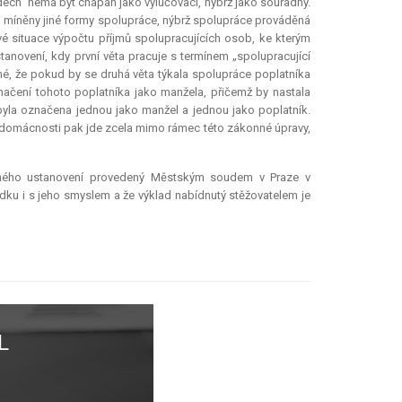
dech“ nemá být chápán jako vylučovací, nýbrž jako souřadný.
ou míněny jiné formy spolupráce, nýbrž spolupráce prováděná
é situace výpočtu příjmů spolupracujících osob, ke kterým
ovení, kdy první věta pracuje s termínem „spolupracující
jmé, že pokud by se druhá věta týkala spolupráce poplatníka
načení tohoto poplatníka jako manžela, přičemž by nastala
byla označena jednou jako manžel a jednou jako poplatník.
 domácnosti pak jde zcela mimo rámec této zákonné úpravy,
ného ustanovení provedený Městským soudem v Praze v
u i s jeho smyslem a že výklad nabídnutý stěžovatelem je
L