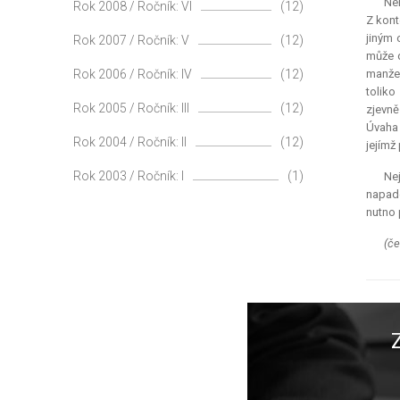
Nel
Rok 2008 / Ročník: VI
(12)
Z kont
jiným 
Rok 2007 / Ročník: V
(12)
může d
Rok 2006 / Ročník: IV
(12)
manžel
toliko
Rok 2005 / Ročník: III
(12)
zjevn
Úvaha 
Rok 2004 / Ročník: II
(12)
jejímž
Rok 2003 / Ročník: I
(1)
Ne
napade
nutno
(če