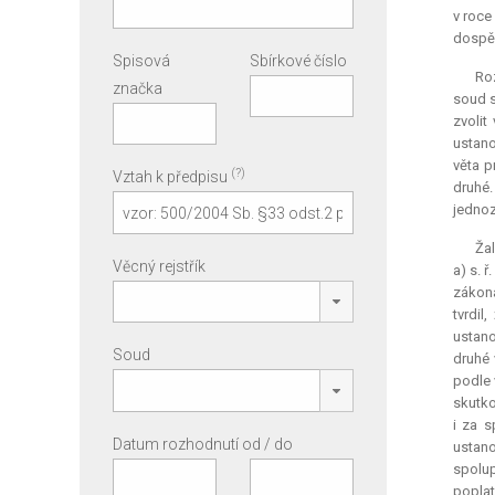
v roce
dospěl
Spisová
Sbírkové číslo
Ro
značka
soud s
zvolit
ustano
věta p
(?)
Vztah k předpisu
druhé.
jednoz
Žal
Věcný rejstřík
a) s. 
zákona
tvrdil
ustano
Soud
druhé 
podle 
skutko
i za s
Datum rozhodnutí od / do
ustano
spolup
popla