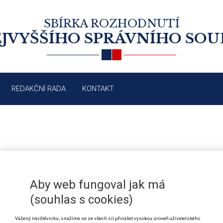
SBÍRKA ROZHODNUTÍ
JVYŠŠÍHO SPRÁVNÍHO SO
REDAKČNÍ RADA
KONTAKT
DAŇ Z PŘÍJMŮ: VÝPOČET PŘÍJMŮ
/2004
Aby web fungoval jak má
(souhlas s cookies)
5/2004
Vážený návštěvníku, snažíme se ze všech sil přinášet vysokou úroveň uživatelského