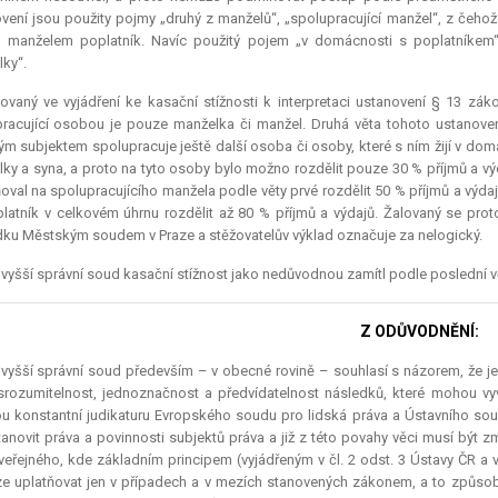
vení jsou použity pojmy „druhý z manželů“, „spolupracující manžel“, z čehož
m manželem poplatník. Navíc použitý pojem „v domácnosti s poplatníkem
ky“.
ovaný ve vyjádření ke kasační stížnosti k interpretaci ustanovení § 13 záko
racující osobou je pouze manželka či manžel. Druhá věta tohoto ustanoven
m subjektem spolupracuje ještě další osoba či osoby, které s ním žijí v do
ky a syna, a proto na tyto osoby bylo možno rozdělit pouze 30 % příjmů a výdaj
val na spolupracujícího manžela podle věty prvé rozdělit 50 % příjmů a výda
latník v celkovém úhrnu rozdělit až 80 % příjmů a výdajů. Žalovaný se pro
ku Městským soudem v Praze a stěžovatelův výklad označuje za nelogický.
vyšší správní soud kasační stížnost jako nedůvodnou zamítl podle poslední věty
Z ODŮVODNĚNÍ:
vyšší správní soud především – v obecné rovině – souhlasí s názorem, že j
 srozumitelnost, jednoznačnost a předvídatelnost následků, které mohou v
 konstantní judikaturu Evropského soudu pro lidská práva a Ústavního so
stanovit práva a povinnosti subjektů práva a již z této povahy věci musí být z
veřejného, kde základním principem (vyjádřeným v čl. 2 odst. 3 Ústavy ČR a v č
e uplatňovat jen v případech a v mezích stanovených zákonem, a to způsobe