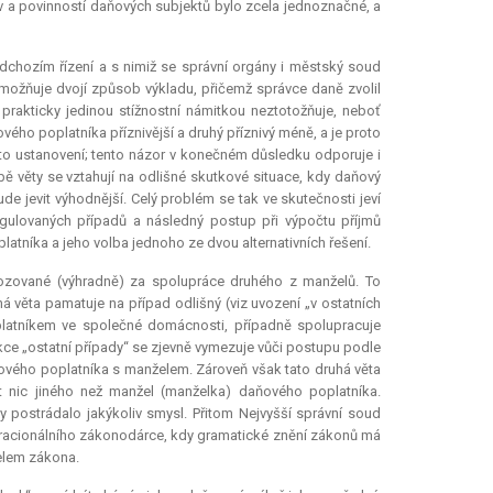
v a povinností daňových subjektů bylo zcela jednoznačné, a
edchozím řízení a s nimiž se správní orgány i městský soud
umožňuje dvojí způsob výkladu, přičemž správce daně zvolil
 prakticky jedinou stížnostní námitkou neztotožňuje, neboť
ého poplatníka příznivější a druhý příznivý méně, a je proto
oto ustanovení; tento názor v konečném důsledku odporuje i
ě věty se vztahují na odlišné skutkové situace, kdy daňový
e jevit výhodnější. Celý problém se tak ve skutečnosti jeví
gulovaných případů a následný postup při výpočtu příjmů
atníka a jeho volba jednoho ze dvou alternativních řešení.
vozované (výhradně) za spolupráce druhého z manželů. To
 věta pamatuje na případ odlišný (viz uvození „v ostatních
poplatníkem ve společné domácnosti, případně spolupracuje
kce „ostatní případy“ se zjevně vymezuje vůči postupu podle
aňového poplatníka s manželem. Zároveň však tato druhá věta
t nic jiného než manžel (manželka) daňového poplatníka.
y postrádalo jakýkoliv smysl. Přitom Nejvyšší správní soud
du racionálního zákonodárce, kdy gramatické znění zákonů má
čelem zákona.