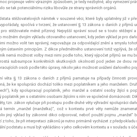
 moc projevuje velmi výrazným způsobem, je tedy nezbytné, aby vymezení prá
ilo se tak potenciálnímu riziku libovůle ze strany správních orgánů.
stata stěžovatelových námitek v souzené věci, které byly uplatněny již v př
vypořádaly, spočívá v tvrzení, že ustanovení § 13 zákona o daních z příjmů 
 pro stěžovatele méně příznivý. Nejvyšší správní soud se s touto stěžejní a
o možném dvojím výkladu citovaného ustanovení, kdy jeden výklad je pro daňov
imi možno volit ten správný, nepovažuje za odpovídající znění a smyslu toh
ým ústavním principům. Z dikce předmětného ustanovení totiž vyplývá, že ob
ník nemá možnost volby mezi nimi podle toho, který výpočet příjmů se mu bud
prostá
subsumpce
konkrétních skutkových okolností pod jeden ze dvou re
racujících osob podle této úpravy, nikoliv jako možnost uvážení daňového popl
vní věta § 13 zákona o daních z příjmů pamatuje na případy činnosti pro
á, že ke spolupráci dochází toliko mezi poplatníkem a jeho manželem. Druhá
ech“), kdy spolupracují poplatník, jeho manžel a ostatní osoby žijící s 
 poplatník jen s ostatními osobami žijícími s ním ve společné domácnosti. Di
věty, tzn. zákon vylučuje při postupu podle druhé věty výhradní spolupráci d
á termín „manžel (manželka)“, což v kontextu prvé věty nemůže znamena
liv jiný výklad by zákonné dikci odporoval, neboť použití pojmu „manžel“ b
í z toho, že při interpretaci zákonů je nutno primárně vycházet z předpokla
ální podstatu a musí být vykládáno v jeho celkovém kontextu a v souladu s ú