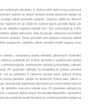
né rozšířeným senátem, tj. dobrovolně splní svoji povinnost
přiznání zpětně za stejné období změní skutečné výdaje na
postup nebyl oprávněn uplatnit. „
Opačný výklad by daňové
át; nejenom že by došlo ke zvýšení jejich původní daně, ale
y do státního rozpočtu odvedli více.
“ [viz rozhodnutí čj. 9 Afs
odobný výklad daňového řádu by pouze odrazoval racionálně
aňovém přiznání. Tento výsledek není žádoucí; rozumný výklad
lně uvažujícího subjektu, nikoliv vytvářet umělé rozpory mezi
cího senátu i nesprávná úvaha ohledně zákonných důsledků
 daňový poplatník při změně způsobu v uplatňování výdajů
 v předcházejícím zdaňovacím období pohledávky, nebrání
val. Při opačném výkladu by důsledky již jednou učiněné
it, což je vzhledem k zákonné úpravě, která zpětné změny
ěnit pouze paušální výdaje na skutečné. Pokud sám zákon o
čuje, nemůže být legitimním důvodem pro znemožnění takové
 do státního rozpočtu odvést více. Při opačném výkladu by
ečný a nedával žádný smysl. Rozsudek Nejvyššího správního
aňový poplatník snažil dodatečně změnit paušální výdaje na