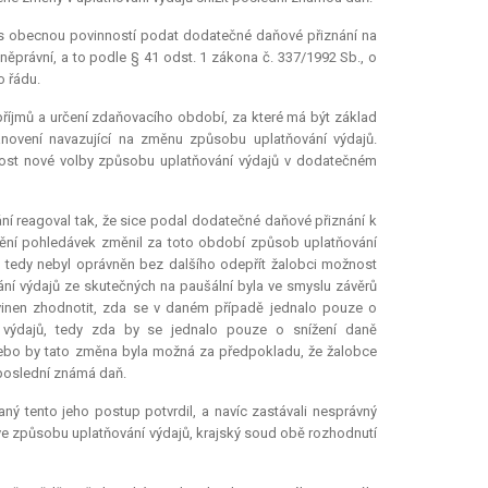
s obecnou povinností podat dodatečné daňové přiznání na
ěprávní, a to podle § 41 odst. 1 zákona č. 337/1992 Sb., o
o řádu.
příjmů a určení zdaňovacího období, za které má být základ
anovení navazující na změnu způsobu uplatňování výdajů.
nost nové volby způsobu uplatňování výdajů v dodatečném
í reagoval tak, že sice podal dodatečné daňové přiznání k
nění pohledávek změnil za toto období způsob uplatňování
, tedy nebyl oprávněn bez dalšího odepřít žalobci možnost
ní výdajů ze skutečných na paušální byla ve smyslu závěrů
vinen zhodnotit, zda se v daném případě jednalo pouze o
 výdajů, tedy zda by se jednalo pouze o snížení daně
ebo by tato změna byla možná za předpokladu, že žalobce
 poslední známá daň.
ý tento jeho postup potvrdil, a navíc zastávali nesprávný
 ve způsobu uplatňování výdajů, krajský soud obě rozhodnutí