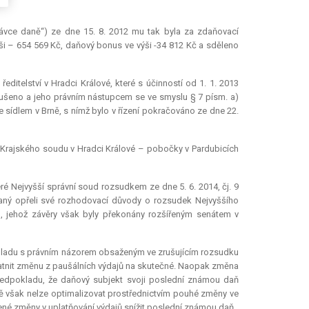
ávce daně“) ze dne 15. 8. 2012 mu tak byla za zdaňovací
ši – 654 569 Kč, daňový
bonus
ve výši -34 812 Kč a sděleno
ditelství v Hradci Králové, které s účinností od 1. 1. 2013
zrušeno a jeho právním nástupcem se ve smyslu § 7 písm. a)
 se sídlem v Brně, s nímž bylo v řízení pokračováno ze dne 22.
rajského soudu v Hradci Králové – pobočky v Pardubicích
ré Nejvyšší správní soud rozsudkem ze dne 5. 6. 2014, čj. 9
vaný opřeli své rozhodovací důvody o rozsudek Nejvyššího
S, jehož závěry však byly překonány rozšířeným senátem v
souladu s právním názorem obsaženým ve zrušujícím rozsudku
platnit změnu z paušálních výdajů na skutečné. Naopak změna
ředpokladu, že daňový subjekt svoji poslední známou daň
aně však nelze optimalizovat prostřednictvím pouhé změny ve
né změny v uplatňování výdajů snížit poslední známou daň.