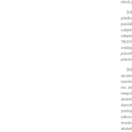
nikoli 
[29
předlo
paušál
subjek
odepře
78/201
uvažuj
právní
právní
[3
spojen
neuvěd
mu zák
nesprá
skuteč
daních
změny 
zákone
soudu 
skuteč