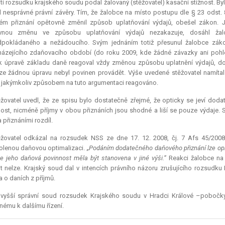
ti rozsudku krajského soudu podal žalovaný (stěžovatel) kasační stížnost. B
l nesprávné právní závěry. Tím, že žalobce na místo postupu dle § 23 odst.
ém přiznání opětovně změnil způsob uplatňování výdajů, obešel zákon. 
vnou změnu ve způsobu uplatňování výdajů nezakazuje, dosáhl žal
dpokládaného a nežádoucího. Svým jednáním totiž přesunul žalobce záko
ázejícího zdaňovacího období (do roku 2009, kde žádné závazky ani pohl
k úpravě základu daně reagoval vždy změnou způsobu uplatnění výdajů, dos
ze
žádnou úpravu nebyl povinen provádět. Výše uvedené stěžovatel namítal j
jakýmkoliv způsobem na tuto argumentaci reagováno.
žovatel uvedl, že ze spisu bylo dostatečně zřejmé, že opticky se jeví do
ost, nicméně příjmy v obou přiznáních jsou shodné a liší se pouze výdaje.
přiznáními rozdíl.
ěžovatel odkázal na rozsudek NSS ze dne 17. 12. 2008, čj. 7 Afs 45/2008
lenou daňovou optimalizaci.
„Podáním dodatečného daňového přiznání lze opr
, že jeho daňová povinnost měla být stanovena v jiné výši.“
Reakci žalobce na 
t nelze. Krajský soud dal v intencích právního názoru zrušujícího rozsudku
 o daních z příjmů.
jvyšší správní soud rozsudek Krajského soudu v Hradci Králové –pobočky v
nému k dalšímu řízení.