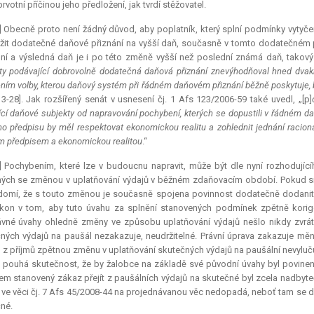
prvotní příčinou jeho předložení, jak tvrdí stěžovatel.
] Obecně proto není žádný důvod, aby poplatník, který splní podmínky vytyče
žit dodatečné daňové přiznání na vyšší daň, současně v tomto dodatečném 
ní a výsledná daň je i po této změně vyšší než poslední známá daň, takový 
ty podávající dobrovolně dodatečná daňová přiznání znevýhodňoval hned dvakr
ním volby, kterou daňový systém při řádném daňovém přiznání běžně poskytuje, b
3-28]. Jak rozšířený senát v usnesení čj. 1 Afs 123/2006-59 také uvedl, „[p]
ící daňové subjekty od napravování pochybení, kterých se dopustili v řádném d
ho předpisu by měl respektovat ekonomickou realitu a zohlednit jednání racioná
m předpisem a ekonomickou realitou
.“
0] Pochybením, které lze v budoucnu napravit, může být dle nyní rozhodují
ých se změnou v uplatňování výdajů v běžném zdaňovacím období. Pokud si
omí, že s touto změnou je současně spojena povinnost dodatečně dodanit
on v tom, aby tuto úvahu za splnění stanovených podmínek zpětně korigo
vné úvahy ohledně změny ve způsobu uplatňování výdajů nešlo nikdy zvrát
ných výdajů na paušál nezakazuje, neudržitelné. Právní úprava zakazuje m
 z příjmů zpětnou změnu v uplatňování skutečných výdajů na paušální nevylu
pouhá skutečnost, že by žalobce na základě své původní úvahy byl povinen
m stanovený zákaz přejít z paušálních výdajů na skutečné byl zcela nadbyt
ve věci čj. 7 Afs 45/2008-44 na projednávanou věc nedopadá, neboť tam se d
né.