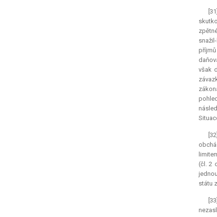
[31
skutk
zpětné
snažil
příjmů
daňová
však 
závazk
zákona
pohled
násled
Situac
[32
obchá
limite
(čl. 2
jednou
státu 
[33
nezasl