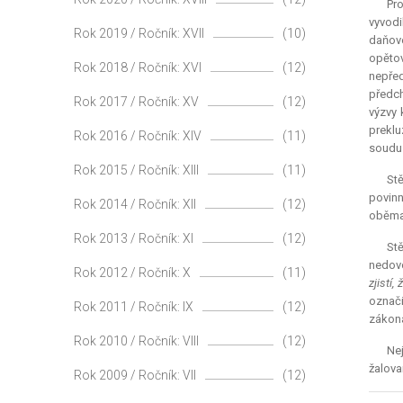
Pro
vyvodi
Rok 2019 / Ročník: XVII
(10)
daňov
opěto
Rok 2018 / Ročník: XVI
(12)
nepře
předch
Rok 2017 / Ročník: XV
(12)
výzvy 
preklu
Rok 2016 / Ročník: XIV
(11)
soudu 
Rok 2015 / Ročník: XIII
(11)
Stě
povinn
Rok 2014 / Ročník: XII
(12)
oběma 
Rok 2013 / Ročník: XI
(12)
St
nedovo
Rok 2012 / Ročník: X
(11)
zjistí
označi
Rok 2011 / Ročník: IX
(12)
zákona
Rok 2010 / Ročník: VIII
(12)
Ne
žalova
Rok 2009 / Ročník: VII
(12)