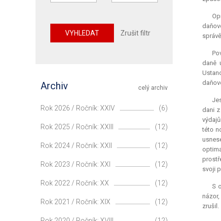
Op
daňovo
VYHLEDAT
Zrušit filtr
správě
Pov
daně u
Ustano
daňové
Archiv
celý archiv
Jes
Rok 2026 / Ročník: XXIV
(6)
dani z
výdajů
Rok 2025 / Ročník: XXIII
(12)
této n
usnese
Rok 2024 / Ročník: XXII
(12)
optim
prostř
Rok 2023 / Ročník: XXI
(12)
svoji 
Rok 2022 / Ročník: XX
(12)
S o
názor,
Rok 2021 / Ročník: XIX
(12)
zrušil.
Rok 2020 / Ročník: XVIII
(12)