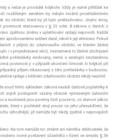
y a nelze je provádět kdykoliv. Vždy je nutné přihlížet ke
ých rozšířeným senátem by nebylo možné prostřednictvím
 do období, které by již bylo prekludováno. Jinými slovy,
ut povinnost stanovenou v § 23 odst. 8 zákona o daních z
právo zpětnou změnu v uplatňování výdajů nepovolit. Každá
m aprobovanému snížení daně, nikoli k její eliminaci. Pokud
daních z příjmů do zdaňovacího období, ve kterém žádné
bylo i v projednávané věci), neznamená to žádné obcházení
ádné pohledávky evidovány, nemá s existující nezdaněnou
ná povinnost ji v případě ukončení činnosti či kdykoli při
 případný příjem inkasovaný z této pohledávky v budoucnu.
kutečné výdaje v běžném zdaňovacím období nikdy neučinil.
, že soud tímto výkladem zákona navádí daňové poplatníky k
i při svých postupech vázány obecně vymezeným ústavním
hou a současně jsou povinny činit pouze to, co stanoví zákon
vatele, který v podstatě stojí pouze na jeho přesvědčení, že
očtu výhodnější, již nemůže být nikdy zpětně v neprospěch
šeno. Na tom nemůže nic změnit ani námitka stěžovatele, že
porušeno rovné postavení účastníků v řízení ve smyslu § 36