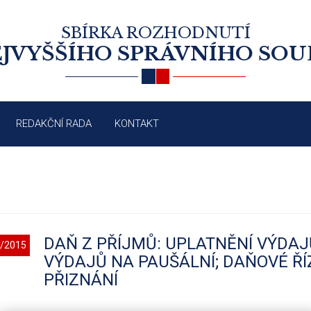
SBÍRKA ROZHODNUTÍ
JVYŠŠÍHO SPRÁVNÍHO SO
REDAKČNÍ RADA
KONTAKT
DAŇ Z PŘÍJMŮ: UPLATNĚNÍ VÝDA
/2015
VÝDAJŮ NA PAUŠÁLNÍ; DAŇOVÉ Ř
PŘIZNÁNÍ