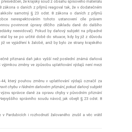
yl přesvědčen, že krajský soud z obsahu spisového materiálu
 8 zákona o daních z příjmů reagoval tak, že v dodatečném
Jakkoliv samotný § 23 odst. 8 zákona o daních z příjmů
obce nerespektováním tohoto ustanovení cíle právem
nnou povinnost úpravy dílčího základu daně do dalšího
edávky neevidoval). Pokud by daňový subjekt na případné
tal by se po určité době do situace, kdy by již z důvodu
iž ve vyjádření k žalobě, aniž by bylo ze strany krajského
datečně přiznaná daň jako vyšší než poslední známá daňová
 S výjimkou změny ve způsobu uplatňování výdajů není mezi
-44, který pouhou změnu v uplatňování výdajů označil za
avit chybu v řádném daňovém přiznání, pokud daňový subjekt
výzvu správce daně za opravu chyby v původním přiznání
 Nejvyššího správního soudu návod, jak obejít § 23 odst. 8
 Pardubicích i rozhodnutí žalovaného zrušil a věc vrátil