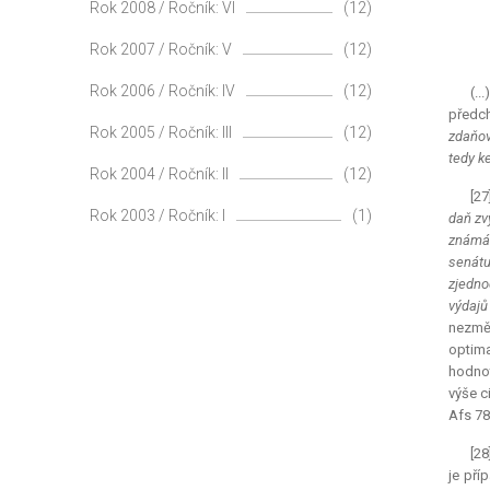
Rok 2008 / Ročník: VI
(12)
Rok 2007 / Ročník: V
(12)
Rok 2006 / Ročník: IV
(12)
(..
předch
Rok 2005 / Ročník: III
(12)
zdaňov
tedy k
Rok 2004 / Ročník: II
(12)
[27
Rok 2003 / Ročník: I
(1)
daň zv
známá 
senátu
zjedno
výdajů
nezměn
optima
hodnot
výše c
Afs 78
[28
je pří