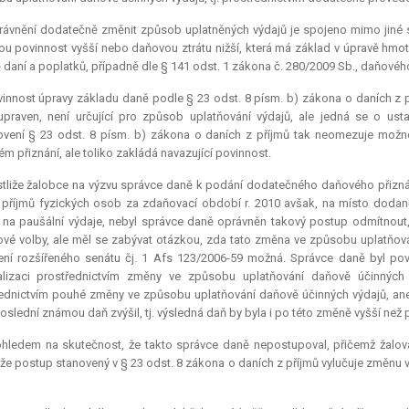
rávnění dodatečně změnit způsob uplatněných výdajů je spojeno mimo jiné 
u povinnost vyšší nebo daňovou ztrátu nižší, která má základ v úpravě hmotn
 daní a poplatků, případně dle § 141 odst. 1 zákona č. 280/2009 Sb., daňovéh
innost úpravy základu daně podle § 23 odst. 8 písm. b) zákona o daních z 
praven, není určující pro způsob uplatňování výdajů, ale jedná se o ust
vení § 23 odst. 8 písm. b) zákona o daních z příjmů tak neomezuje mož
m přiznání, ale toliko zakládá navazující povinnost.
tliže žalobce na výzvu správce daně k podání dodatečného daňového přiznán
 příjmů fyzických osob za zdaňovací období r. 2010 avšak, na místo doda
 na paušální výdaje, nebyl správce daně oprávněn takový postup odmítnout
ové volby, ale měl se zabývat otázkou, zda tato změna ve způsobu uplatňová
ní rozšířeného senátu čj. 1 Afs 123/2006-59 možná. Správce daně byl po
alizaci prostřednictvím změny ve způsobu uplatňování daňově účinných
ednictvím pouhé změny ve způsobu uplatňování daňově účinných výdajů, an
poslední známou daň zvýšil, tj. výsledná daň by byla i po této změně vyšší než
hledem na skutečnost, že takto správce daně nepostupoval, přičemž žalovan
 že postup stanovený v § 23 odst. 8 zákona o daních z příjmů vylučuje změnu