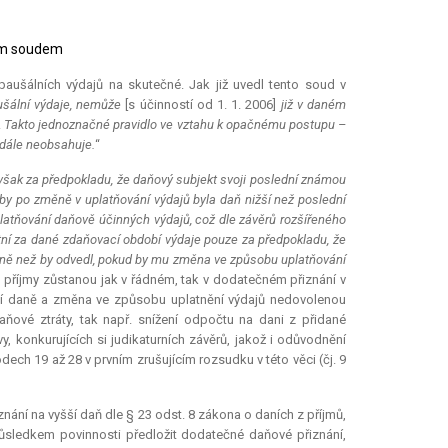
ním soudem
paušálních výdajů na skutečné. Jak již uvedl tento soud v
ušální výdaje, nemůže
[s účinností od 1. 1. 2006]
již v daném
.
Takto jednoznačné pravidlo ve vztahu k opačnému postupu –
dále neobsahuje.
“
šak za předpokladu, že daňový subjekt svoji poslední známou
 by po změně v uplatňování výdajů byla daň nižší než poslední
atňování daňově účinných výdajů, což dle závěrů rozšířeného
atní za dané zdaňovací období výdaje pouze za předpokladu, že
éně než by odvedl, pokud by mu změna ve způsobu uplatňování
 příjmy zůstanou jak v řádném, tak v dodatečném přiznání v
ní daně a změna ve způsobu uplatnění výdajů nedovolenou
ňové ztráty, tak např. snížení odpočtu na dani z přidané
y, konkurujících si judikaturních závěrů, jakož i odůvodnění
ech 19 až 28 v prvním zrušujícím rozsudku v této věci (čj. 9
nání na vyšší daň dle § 23 odst. 8 zákona o daních z příjmů,
sledkem povinnosti předložit dodatečné daňové přiznání,