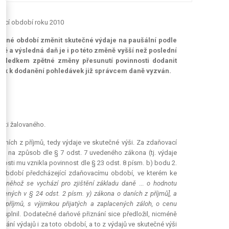
ovací období roku 2010
tejné období změnit skutečné výdaje na paušální podle
lně a výsledná daň je i po této změně vyšší než poslední
důsledkem zpětné změny přesunutí povinnosti dodanit
tník k dodanění pohledávek již správcem daně vyzván.
osti žalovaného.
ních z příjmů, tedy výdaje ve skutečné výši. Za zdaňovací
ů na způsob dle § 7 odst. 7 uvedeného zákona (tj. výdaje
slosti mu vznikla povinnost dle § 23 odst. 8 písm. b) bodu 2.
 období předcházející zdaňovacímu období, ve kterém ke
, z něhož se vychází pro zjištění základu daně
...
o hodnotu
dených v § 24 odst. 2 písm. y) zákona o daních z příjmů], a
í příjmů, s výjimkou přijatých a zaplacených záloh, o cenu
nesplnil. Dodatečné daňové přiznání sice předložil, nicméně
ání výdajů i za toto období, a to z výdajů ve skutečné výši