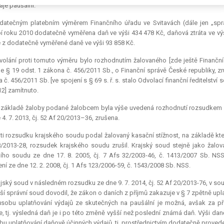
aje paušální.
datečným platebním výměrem Finančního úřadu ve Svitavách (dále jen „spr
 roku 2010 dodatečně vyměřena daň ve výši 434 478 Kč, daňová ztráta ve vý
 z dodatečně vyměřené daně ve výši 93 858 Kč.
olání proti tomuto výměru bylo rozhodnutím žalovaného [zde ještě Finanční ře
le § 19 odst. 1 zákona č. 456/2011 Sb., o Finanční správě České republiky, 
 č. 456/2011 Sb. [ve spojení s § 69 s. ř. s. stalo Odvolací finanční ředitelství
12] zamítnuto.
 základě žaloby podané žalobcem byla výše uvedená rozhodnutí rozsudkem K
 4. 7. 2013, čj. 52 Af 20/2013–36, zrušena.
ti rozsudku krajského soudu podal žalovaný kasační stížnost, na základě kte
/2013-28, rozsudek krajského soudu zrušil. Krajský soud stejně jako žalo
ího soudu ze dne 17. 8. 2005, čj. 7 Afs 32/2003-46, č. 1413/2007 Sb. NS
ní ze dne 12. 2. 2008, čj. 1 Afs 123/2006-59, č. 1543/2008 Sb. NSS.
jský soud v následném rozsudku ze dne 9. 7. 2014, čj. 52 Af 20/2013-76, v 
ší správní soud dovodil, že zákon o daních z příjmů zakazuje v § 7 zpětně u
sobu uplatňování výdajů ze skutečných na paušální je možná, avšak za p
e, tj. výsledná daň je i po této změně vyšší než poslední známá daň. Výši d
u uplatňování daňově účinných výdajů, tj. prostřednictvím dodatečně provede