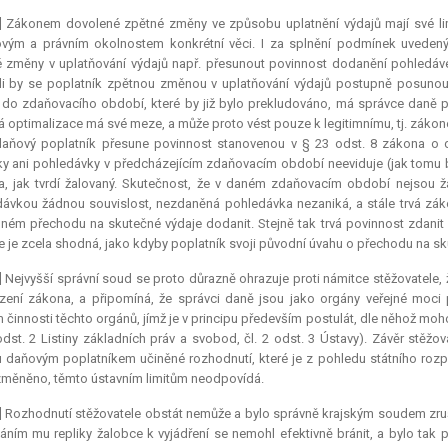
] Zákonem dovolené zpětné změny ve způsobu uplatnění výdajů mají své limit
ovým a právním okolnostem konkrétní věci. I za splnění podmínek uveden
 změny v uplatňování výdajů např. přesunout povinnost dodanění pohledávek
-li by se poplatník zpětnou změnou v uplatňování výdajů postupně posuno
 do zdaňovacího období, které by již bylo prekludováno, má správce daně 
 optimalizace má své meze, a může proto vést pouze k legitimnímu, tj. zákone
daňový poplatník přesune povinnost stanovenou v § 23 odst. 8 zákona o 
y ani pohledávky v předcházejícím zdaňovacím období neeviduje (jak tomu 
, jak tvrdí žalovaný. Skutečnost, že v daném zdaňovacím období nejsou ž
ávkou žádnou souvislost, nezdaněná pohledávka nezaniká, a stále trvá zákon
ném přechodu na skutečné výdaje dodanit. Stejně tak trvá povinnost zdanit
e je zcela shodná, jako kdyby poplatník svoji původní úvahu o přechodu na s
] Nejvyšší správní soud se proto důrazně ohrazuje proti námitce stěžovatele
zení zákona, a připomíná, že správci daně jsou jako orgány veřejné moc
m činnosti těchto orgánů, jímž je v principu především postulát, dle něhož mo
 odst. 2 Listiny základních práv a svobod, čl. 2 odst. 3 Ústavy). Závěr stěžo
 daňovým poplatníkem učiněné rozhodnutí, které je z pohledu státního rozp
změněno, těmto ústavním limitům neodpovídá.
] Rozhodnutí stěžovatele obstát nemůže a bylo správně krajským soudem zru
áním mu repliky žalobce k vyjádření se nemohl efektivně bránit, a bylo tak 