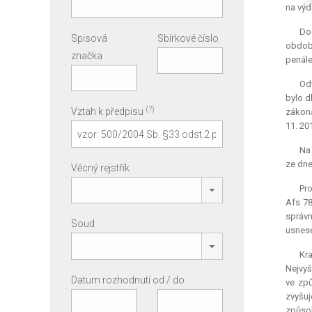
na výd
Do
Spisová
Sbírkové číslo
období
značka
penále
Odv
bylo d
(?)
Vztah k předpisu
zákona
11. 20
Na
ze dne
Věcný rejstřík
Pro
Afs 78
správn
Soud
usnese
Kra
Nejvyš
Datum rozhodnutí od / do
ve způ
zvyšuj
způsob