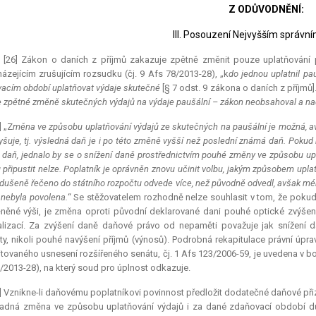
Z ODŮVODNĚNÍ:
III. Posouzení Nejvyšším správ
.) [26] Zákon o daních z příjmů zakazuje zpětně změnit pouze uplatňování 
ázejícím zrušujícím rozsudku (čj. 9 Afs 78/2013-28), „k
do jednou uplatnil pa
acím období uplatňovat výdaje skutečné
[§ 7 odst. 9 zákona o daních z příjmů]
e zpětné změně skutečných výdajů na výdaje paušální – zákon neobsahoval a na
] „Z
měna ve způsobu uplatňování výdajů ze skutečných na paušální je možná, av
yšuje, tj. výsledná daň je i po této změně vyšší než poslední známá daň. Pokud
daň, jednalo by se o snížení daně prostřednictvím pouhé změny ve způsobu upl
 připustit nelze. Poplatník je oprávněn znovu učinit volbu, jakým způsobem upl
dušeně řečeno do státního rozpočtu odvede více, než původně odvedl, avšak m
 nebyla povolena.
“ Se stěžovatelem rozhodně nelze souhlasit v tom, že pokud
ěné výši, je změna oproti původní deklarované dani pouhé optické zvýše
lizací. Za zvýšení daně daňové právo od nepaměti považuje jak snížení da
y, nikoli pouhé navýšení příjmů (výnosů). Podrobná rekapitulace právní úprav
itovaného usnesení rozšířeného senátu, čj. 1 Afs 123/2006-59, je uvedena v bod
/2013-28), na který soud pro úplnost odkazuje.
] Vznikne-li daňovému poplatníkovi povinnost předložit dodatečné daňové přiz
padná změna ve způsobu uplatňování výdajů i za dané zdaňovací období dů