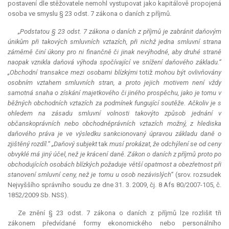
postavení dle stěžovatele nemohl vystupovat jako kapitálově propojená
osoba ve smyslu § 23 odst. 7 zákona o daních z příjmů.
„Podstatou § 23 odst. 7 zákona o daních z příjmů je zabránit daňovým
únikům při takových smluvních vztazích, při nichž jedna smluvní strana
záměrně činí úkony pro ni finančně či jinak nevýhodné, aby druhé straně
naopak vznikla daňová výhoda spočívající ve snížení daňového základu.“
„Obchodní transakce mezi osobami blízkými
totiž
mohou být ovlivňovány
osobním vztahem smluvních stran, a proto jejich motivem není vždy
samotná snaha o získání majetkového či jiného prospěchu, jako je tomu v
běžných obchodních vztazích za podmínek fungující soutěže. Ačkoliv je s
ohledem na zásadu smluvní volnosti takovýto způsob jednání v
občanskoprávních nebo obchodněprávních vztazích možný, z hlediska
daňového práva je ve výsledku sankcionovaný úpravou základu daně o
zjištěný rozdíl.“ „Daňový subjekt
tak
musí prokázat, že odchýlení se od ceny
obvyklé má jiný účel, než je krácení daně. Zákon o daních z příjmů proto po
obchodujících osobách blízkých požaduje větší opatrnost a obezřetnost při
stanovení smluvní ceny, než je tomu u osob nezávislých“
(srov. rozsudek
Nejvyššího správního soudu ze dne 31. 3. 2009, čj. 8 Afs 80/2007-105, č.
1852/2009 Sb. NSS).
Ze znění § 23 odst. 7 zákona o daních z příjmů lze rozlišit tři
zákonem předvídané formy ekonomického nebo personálního