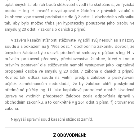
uplatněných žalobních bodů stěžovatel uvedl i tu skutečnost, že fyzická
osoba – Ing. H. rovněž nevystupoval v žádném z právních vztahů s
žalobcem v postavení podnikatele dle § 2 odst. 1 obchodního zákoníku
tak, aby bylo možno třeba jen hypoteticky posuzovat jeho osobu ve
smyslu § 23 odst. 7 zákona o daních z příjmů.
V závěru kasační stížnosti stěžovatel vyjádřil svůj nesouhlas s názory
soudu a s odkazem na § 196a odst. 1 obchodního zákoníku dovodil, že
úmyslem žalobce bylo uzavřít předmětné smlouvy o půjčce s Ing. H. v
právním postavení předsedy představenstva žalobce, který v tomto
právním postavení dle stěžovatele nemohl vystupovat jako kapitálově
propojená osoba ve smyslu § 23 odst. 7 zákona o daních z příjmů.
Rovněž tak odkaz soudu na vnitřní předpis žalobce o poskytování
půjček zaměstnancům nedokládal, že by žalobce chtěl poskytnout
předmětné půjčky Ing. H. jako kapitálově propojené osobě. Uvedená
úprava ve vnitřních předpisech žalobce zcela odpovídala úpravě v
obchodním zákoníku, a to konkrétně v § 261 odst. 3 písm. f) citovaného
zákona.
Nejvyšší správní soud kasační stížnost zamítl.
Z ODŮVODNĚNÍ: