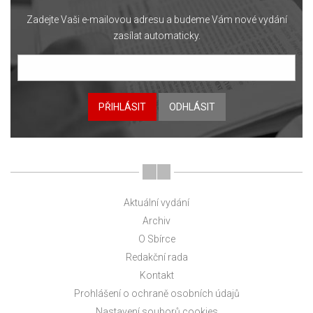
Zadejte Vaši e-mailovou adresu a budeme Vám nové vydání
zasílat automaticky.
PŘIHLÁSIT
ODHLÁSIT
Aktuální vydání
Archiv
O Sbírce
Redakční rada
Kontakt
Prohlášení o ochraně osobních údajů
Nastavení souborů cookies