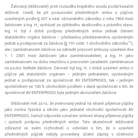
Žalovaný (stěžovatel) proti rozsudku krajského soudu podal kasační
stížnost. Uvedl, že při posuzování předmětných smluv o půjčce,
uzavřených podle § 657 a násl. občanského zákoníku z roku 1964 mezi
žalobcem a Ing. H., vycházel ze zjištěného skutkového a právního stavu.
Ing. H. byl v době podpisu předmětných smluv jednak členem
statutárního orgánu žalobce – předsedou představenstva oprávněným
*)
jednat a podepisovat za žalobce (§ 191 odst. 1 obchodního zákoníku
),
ale i zaměstnancem žalobce na základě pracovní smlouvy uzavřené dne
1. 1. 2001 mezi žalobcem jako zaměstnavatelem, a Ing. H. jako
zaměstnancem na dobu neurčitou s pracovním zaražením zaměstnance
na pozici ředitele žalobce. Zároveň byl Ing. H. v době uzavření smluv o
půjčce jak statutárním orgánem – jediným jednatelem, oprávněným
jednat a podepisovat za společnost AV ENTERPRISES, tak i jediným
společníkem se 100 % obchodním podílem v dané společnosti s tím, že
společnost AV ENTERPRISES byla jediným akcionářem žalobce.
Stěžovatel měl za to, že jmenovaný jednal na straně příjemce půjčky
jako osoba fyzická a nikoliv jako jednatel obchodní společnosti AV
ENTERPRISES, čemuž odpovídá označení smluvní strany příjemce půjčky
i způsob podpisu předmětných smluv. Tuto skutečnost stěžovatel
zdůraznil ve svém rozhodnutí o odvolání s tím, že o uzavření
předmětných půjček nebyly provedeny účetní zápisy v účetnictví