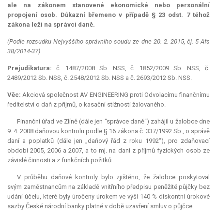
ale na zákonem stanovené ekonomické nebo personální
propojení osob. Důkazní břemeno v případě § 23 odst. 7 téhož
zákona leží na správci daně.
(Podle rozsudku Nejvyššího správního soudu ze dne 20. 2. 2015, čj. 5 Afs
38/2014-37)
Prejudikatura:
č. 1487/2008 Sb. NSS, č. 1852/2009 Sb. NSS, č.
2489/2012 Sb. NSS, č. 2548/2012 Sb. NSS a č. 2693/2012 Sb. NSS.
Věc:
Akciová společnost AV ENGINEERING proti Odvolacímu finančnímu
ředitelství o daň z příjmů, o kasační stížnosti žalovaného.
Finanční úřad ve Zlíně (dále jen "správce daně“) zahájil u žalobce dne
9. 4. 2008 daňovou kontrolu podle § 16 zákona č. 337/1992 Sb., o správě
daní a poplatků (dále jen „daňový řád z roku 1992“), pro zdaňovací
období 2005, 2006 a 2007, a to mj. na dani z příjmů fyzických osob ze
závislé činnosti a z funkčních požitků.
V průběhu daňové kontroly bylo zjištěno, že žalobce poskytoval
svým zaměstnancům na základě vnitřního předpisu peněžité půjčky bez
udání účelu, které byly úročeny úrokem ve výši 140 % diskontní úrokové
sazby České národní banky platné v době uzavření smluv o půjčce.