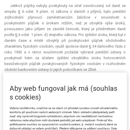
Jelikož půjčky nebyly poskytnuty na účel osvobozený od daně ve
smyslu § 6 odst. 9 písm. n) zákona o daních z příjmů, bylo peněžní
zvýhodnění plynoucí zaměstnancům žalobce v souvislosti s
poskytnutím půjček s úrokem nižším, než je obvyklá výše úroků,
posouzeno jako příjem ze závislé činnosti, který je předmětem daně
podle § 6 odst. 1 písm. d) stejného zákona. Pro zjištění úroku, který byl v
daném čase a místě obvyklý při poskytování půjček obdobného
charakteru fyzickým osobám, využil správce daně § 34 daňového řádu z
roku 1992 a v rámci součinnosti požádal vybrané peněžní ústavy o
poskytnutí listin za účelem zjištění obvyklého úroku hotovostních
bezúčelových půjček poskytovaných fyzickým osobám v rozhodném
období bankovními ústavy či jejich pobočkami ve Zlíně.
Rozhodnutími ze dne 19. 8. 2009 správce daně předepsal žalobci k
přímému placení daň z příjmů fyzických osob ze závislé činnosti a z
Aby web fungoval jak má (souhlas
funkčních požitků podle zákona o daních z příjmů za zdaňovací období
s cookies)
2005, 2006 a 2007 celkem ve výši 779 965 Kč a zavázal ho uhradit penále
ve výši 155 148 Kč.
Vážený návštěvníku, snažíme se ze všech sil přinášet vysokou úroveň uživatelského
komfortu při používání našich webových stránek. Mezi základní předpoklady patří
Žalobce podal proti platebním výměrům odvolání, která byla
např. aby správně fungovalo vyhledávání, abychom vás neobtěžovali nevhodnou
rozhodnutími žalovaného [zde ještě Finanční ředitelství v Brně, které s
reklamou nebo abychom měli dostatek podnětů, jak web vylepšovat. Proto od Vás
účinností od 1. 1. 2013 bylo dle § 19 odst. 1 zákona č. 456/2011 Sb., o
potřebujeme souhlas se zpracováním souborů cookies, tj. malých souborů, které se
dočasně ukládají ve vašem prohlížeči. Předem děkujeme za udělení souhlasu. Data