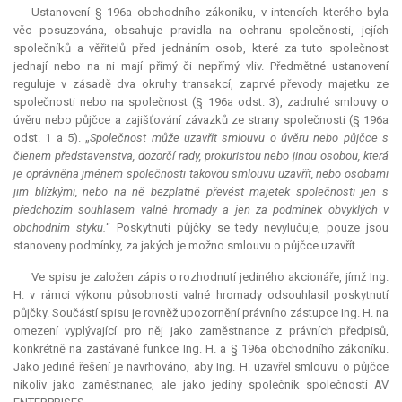
Ustanovení § 196a obchodního zákoníku, v intencích kterého byla
věc posuzována, obsahuje pravidla na ochranu společnosti, jejích
společníků a věřitelů před jednáním osob, které za tuto společnost
jednají nebo na ni mají přímý či nepřímý vliv. Předmětné ustanovení
reguluje v zásadě dva okruhy transakcí, zaprvé převody majetku ze
společnosti nebo na společnost (§ 196a odst. 3), zadruhé smlouvy o
úvěru nebo půjčce a zajišťování závazků ze strany společnosti (§ 196a
odst. 1 a 5). „
Společnost může uzavřít smlouvu o úvěru nebo půjčce s
členem představenstva, dozorčí rady, prokuristou nebo jinou osobou, která
je oprávněna jménem společnosti takovou smlouvu uzavřít, nebo osobami
jim blízkými, nebo na ně bezplatně převést majetek společnosti jen s
předchozím souhlasem valné hromady a jen za podmínek obvyklých v
obchodním styku.
“ Poskytnutí půjčky se tedy nevylučuje, pouze jsou
stanoveny podmínky, za jakých je možno smlouvu o půjčce uzavřít.
Ve spisu je založen zápis o rozhodnutí jediného akcionáře, jímž Ing.
H. v rámci výkonu působnosti valné hromady odsouhlasil poskytnutí
půjčky. Součástí spisu je rovněž upozornění právního zástupce Ing. H. na
omezení vyplývající pro něj jako zaměstnance z právních předpisů,
konkrétně na zastávané funkce Ing. H. a § 196a obchodního zákoníku.
Jako jediné řešení je navrhováno, aby Ing. H. uzavřel smlouvu o půjčce
nikoliv jako zaměstnanec, ale jako jediný společník společnosti AV