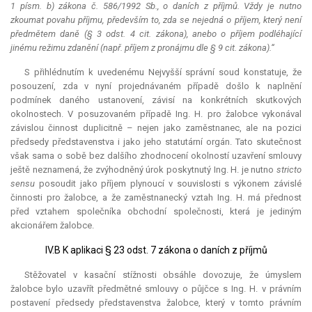
1 písm. b) zákona č. 586/1992 Sb., o daních z příjmů. Vždy je nutno
zkoumat povahu příjmu, především to, zda se nejedná o příjem, který není
předmětem daně (§ 3 odst. 4 cit. zákona), anebo o příjem podléhající
jinému režimu zdanění (např. příjem z pronájmu dle § 9 cit. zákona).“
S přihlédnutím k uvedenému Nejvyšší správní soud konstatuje, že
posouzení, zda v nyní projednávaném případě došlo k naplnění
podmínek daného ustanovení, závisí na konkrétních skutkových
okolnostech. V posuzovaném případě Ing. H. pro žalobce vykonával
závislou činnost duplicitně – nejen jako zaměstnanec, ale na pozici
předsedy představenstva i jako jeho statutární orgán. Tato skutečnost
však sama o sobě bez dalšího zhodnocení okolností uzavření smlouvy
ještě neznamená, že zvýhodněný úrok poskytnutý Ing. H. je nutno
stricto
sensu
posoudit jako příjem plynoucí v souvislosti s výkonem závislé
činnosti pro žalobce, a že zaměstnanecký vztah Ing. H. má přednost
před vztahem společníka obchodní společnosti, která je jediným
akcionářem žalobce.
IV.B K aplikaci § 23 odst. 7 zákona o daních z příjmů
Stěžovatel v kasační stížnosti obsáhle dovozuje, že úmyslem
žalobce bylo uzavřít předmětné smlouvy o půjčce s Ing. H. v právním
postavení předsedy představenstva žalobce, který v tomto právním