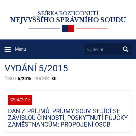
SBÍRKA ROZHODNUTÍ
NEJVYŠŠÍHO SPRÁVNÍHO SOUDU
Menu
VYDÁNÍ 5/2015
ČÍSLO:
5/2015
· ROČNÍK:
XIII
3204/2015
DAŇ Z PŘÍJMŮ: PŘÍJMY SOUVISEJÍCÍ SE
ZÁVISLOU ČINNOSTÍ; POSKYTNUTÍ PŮJČKY
ZAMĚSTNANCŮM; PROPOJENÍ OSOB