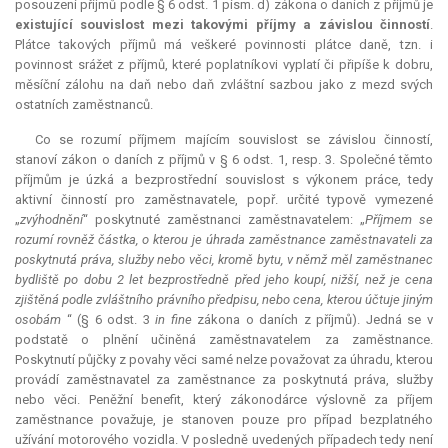
posouzení příjmů podle § 6 odst. 1 písm. d) zákona o daních z příjmů je
existující souvislost mezi takovými příjmy a závislou činností
.
Plátce takových příjmů má veškeré povinnosti plátce daně, tzn. i
povinnost srážet z příjmů, které poplatníkovi vyplatí či připíše k dobru,
měsíční zálohu na daň nebo daň zvláštní sazbou jako z mezd svých
ostatních zaměstnanců.
Co se rozumí příjmem majícím souvislost se závislou činností,
stanoví zákon o daních z příjmů v § 6 odst. 1, resp. 3. Společné těmto
příjmům je úzká a bezprostřední souvislost s výkonem práce, tedy
aktivní činností pro zaměstnavatele, popř. určité typově vymezené
„
zvýhodnění
“ poskytnuté zaměstnanci zaměstnavatelem: „
Příjmem se
rozumí rovněž částka, o kterou je úhrada zaměstnance zaměstnavateli za
poskytnutá práva, služby nebo věci, kromě bytu, v němž měl zaměstnanec
bydliště po dobu 2 let bezprostředně před jeho koupí, nižší, než je cena
zjištěná podle zvláštního právního předpisu, nebo cena, kterou účtuje jiným
osobám
“ (§ 6 odst. 3
in fine
zákona o daních z příjmů). Jedná se v
podstatě o plnění učiněná zaměstnavatelem za zaměstnance.
Poskytnutí půjčky z povahy věci samé nelze považovat za úhradu, kterou
provádí zaměstnavatel za zaměstnance za poskytnutá práva, služby
nebo věci. Peněžní benefit, který zákonodárce výslovně za příjem
zaměstnance považuje, je stanoven pouze pro případ bezplatného
užívání motorového vozidla. V posledně uvedených případech tedy není