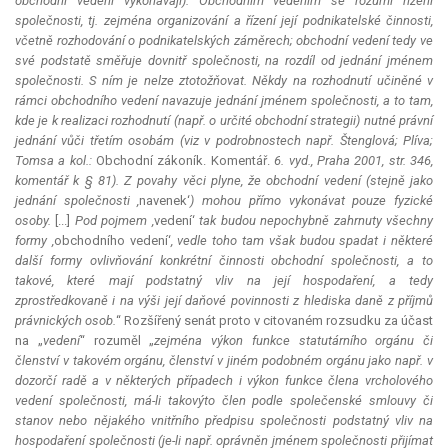
obchodní vedení vykonávají). Obchodním vedením se rozumí řízení
společnosti, tj. zejména organizování a řízení její podnikatelské činnosti,
včetně rozhodování o podnikatelských záměrech; obchodní vedení tedy ve
své podstatě směřuje dovnitř společnosti, na rozdíl od jednání jménem
společnosti. S ním je nelze ztotožňovat. Někdy na rozhodnutí učiněné v
rámci obchodního vedení navazuje jednání jménem společnosti, a to tam,
kde je k realizaci rozhodnutí (např. o určité obchodní strategii) nutné právní
jednání vůči třetím osobám (viz v podrobnostech např. Štenglová; Plíva;
Tomsa a kol.:
Obchodní zákoník. Komentář.
6. vyd., Praha 2001, str. 346,
komentář k § 81). Z povahy věci plyne, že obchodní vedení (stejně jako
jednání společnosti ,
navenek‘
) mohou přímo vykonávat pouze fyzické
osoby.
[...]
Pod pojmem ,
vedení‘
tak budou nepochybně zahrnuty všechny
formy ,
obchodního vedení‘
, vedle toho tam však budou spadat i některé
další formy ovlivňování konkrétní činnosti obchodní společnosti, a to
takové, které mají podstatný vliv na její hospodaření, a tedy
zprostředkovaně i na výši její daňové povinnosti z hlediska daně z příjmů
právnických osob.
“ Rozšířený senát proto v citovaném rozsudku za účast
na „
vedení
“ rozuměl „
zejména výkon funkce statutárního orgánu či
členství v takovém orgánu, členství v jiném podobném orgánu jako např. v
dozorčí radě a v některých případech i výkon funkce člena vrcholového
vedení společnosti, má-li takovýto člen podle společenské smlouvy či
stanov nebo nějakého vnitřního předpisu společnosti podstatný vliv na
hospodaření společnosti (je-li např. oprávněn jménem společnosti přijímat