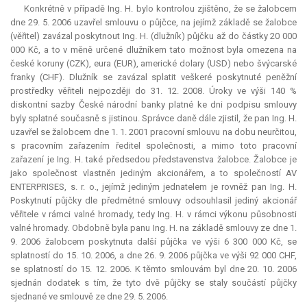
Konkrétně v případě Ing. H. bylo kontrolou zjištěno, že se žalobcem
dne 29. 5. 2006 uzavřel smlouvu o půjčce, na jejímž základě se žalobce
(věřitel) zavázal poskytnout Ing. H. (dlužník) půjčku až do částky 20 000
000 Kč, a to v měně určené dlužníkem tato možnost byla omezena na
české koruny (CZK), eura (EUR), americké dolary (USD) nebo švýcarské
franky (CHF). Dlužník se zavázal splatit veškeré poskytnuté peněžní
prostředky věřiteli nejpozději do 31. 12. 2008. Úroky ve výši 140 %
diskontní sazby České národní banky platné ke dni podpisu smlouvy
byly splatné současně s jistinou. Správce daně dále zjistil, že pan Ing. H.
uzavřel se žalobcem dne 1. 1. 2001 pracovní smlouvu na dobu neurčitou,
s pracovním zařazením ředitel společnosti, a mimo toto pracovní
zařazení je Ing. H. také předsedou představenstva žalobce. Žalobce je
jako společnost vlastněn jediným akcionářem, a to společností AV
ENTERPRISES, s. r. o., jejímž jediným jednatelem je rovněž pan Ing. H.
Poskytnutí půjčky dle předmětné smlouvy odsouhlasil jediný akcionář
věřitele v rámci valné hromady, tedy Ing. H. v rámci výkonu působnosti
valné hromady. Obdobně byla panu Ing. H. na základě smlouvy ze dne 1.
9. 2006 žalobcem poskytnuta další půjčka ve výši 6 300 000 Kč, se
splatností do 15. 10. 2006, a dne 26. 9. 2006 půjčka ve výši 92 000 CHF,
se splatností do 15. 12. 2006. K těmto smlouvám byl dne 20. 10. 2006
sjednán dodatek s tím, že tyto dvě půjčky se staly součástí půjčky
sjednané ve smlouvě ze dne 29. 5. 2006.