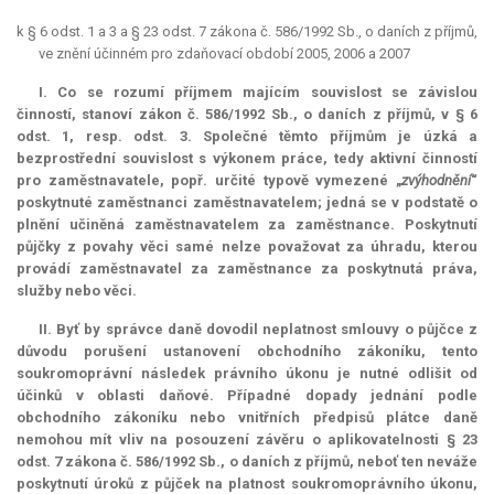
k § 6 odst. 1 a 3 a § 23 odst. 7 zákona č. 586/1992 Sb., o daních z příjmů,
ve znění účinném pro zdaňovací období 2005, 2006 a 2007
I. Co se rozumí příjmem majícím souvislost se závislou
činností, stanoví zákon č. 586/1992 Sb., o daních z příjmů, v § 6
odst. 1, resp. odst. 3. Společné těmto příjmům je úzká a
bezprostřední souvislost s výkonem práce, tedy aktivní činností
pro zaměstnavatele, popř. určité typově vymezené „
zvýhodnění
“
poskytnuté zaměstnanci zaměstnavatelem; jedná se v podstatě o
plnění učiněná zaměstnavatelem za zaměstnance. Poskytnutí
půjčky z povahy věci samé nelze považovat za úhradu, kterou
provádí zaměstnavatel za zaměstnance za poskytnutá práva,
služby nebo věci.
II. Byť by správce daně dovodil neplatnost smlouvy o půjčce z
důvodu porušení ustanovení obchodního zákoníku, tento
soukromoprávní následek právního úkonu je nutné odlišit od
účinků v oblasti daňové. Případné dopady jednání podle
obchodního zákoníku nebo vnitřních předpisů plátce daně
nemohou mít vliv na posouzení závěru o aplikovatelnosti § 23
odst. 7 zákona č. 586/1992 Sb., o daních z příjmů, neboť ten neváže
poskytnutí úroků z půjček na platnost soukromoprávního úkonu,