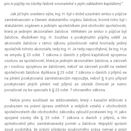
pro ni půjčky na částky řádově srovnatelné s jejím základním kapitálem)
.“
Jak již bylo uvedeno výše, Ing. H. byl v době uzavírání smluv o půjčce
zaměstnancem a členem statutárního orgánu žalobce, kromě toho byl i
statutárním orgánem a jediným společníkem jiné obchodní společnosti,
která je jediným akcionářem žalobce. Věřitelem ze smluv o půjčce byl
žalobce, dlužníkem Ing. H. Souhlas s poskytnutím půjčky udělil za
akcionáře žalobce v rámci výkonu působnosti valné hromady jediný
společník tohoto akcionáře, tedy Ing. H. Je tedy nepochybné, že Ing. H je
ve smyslu § 23 odst. 7 zákona o daních z příjmů kapitálově spojenou
osobou se společností, která je jediným akcionářem žalobce, a zároveň
je i osobou spojenou se žalobcem, neboť se zároveň podílí na vedení
společnosti žalobce. Aplikace § 23 odst. 7 zákona o daních z příjmů se
na plnění poskytovaná zaměstnancům nepoužije, neboť § 6 pro případ
poskytování jiných plnění než příjmů ze závislé činnosti je nutno
považovat za
lex specialis
k § 23 odst. 7 citovaného zákona.
Nelze proto souhlasit se stěžovatelem, který v kasační stížnosti s
poukazem na právní úpravu vnitřních a vnějších vztahů v obchodních
společnostech dle obchodního zákoníku vyloučil postavení Ing. H. jako
spojené osoby dle § 23 odst. 7 zákona o daních z příjmů, a tím
upřednostnil jeho zaměstnanecký poměr u žalobce. Nejvyšší správní
soud podotýká, že právní předpisy soukromého práva nemají
a priori