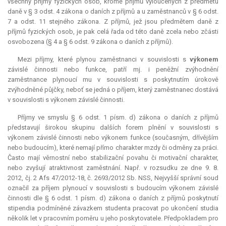
všechny příjmy fyzických osob, kromě příjmů vyloučených z předmětu
daně v § 3 odst. 4 zákona o daních z příjmů a u zaměstnanců v § 6 odst.
7 a odst. 11 stejného zákona. Z příjmů, jež jsou předmětem daně z
příjmů fyzických osob, je pak celá řada od této daně zcela nebo zčásti
osvobozena (§ 4 a § 6 odst. 9 zákona o daních z příjmů).
Mezi příjmy, které plynou zaměstnanci v souvislosti s
výkonem
závislé činnosti nebo funkce, patří mj. i peněžní zvýhodnění
zaměstnance plynoucí mu v souvislosti s poskytnutím úrokově
zvýhodněné půjčky, neboť se jedná o příjem, který zaměstnanec dostává
v souvislosti s výkonem závislé činnosti.
Příjmy ve smyslu § 6 odst. 1 písm. d) zákona o daních z příjmů
představují širokou skupinu dalších forem plnění v souvislosti s
výkonem závislé činnosti nebo výkonem funkce (současným, dřívějším
nebo budoucím), které nemají přímo charakter mzdy či odměny za práci.
Často mají věrnostní nebo stabilizační povahu či motivační charakter,
nebo zvyšují atraktivnost zaměstnání. Např. v rozsudku ze dne 9. 8.
2012, čj. 2 Afs 47/2012-18, č. 2693/2012 Sb. NSS, Nejvyšší správní soud
označil za příjem plynoucí v souvislosti s budoucím výkonem závislé
činnosti dle § 6 odst. 1 písm. d) zákona o daních z příjmů poskytnutí
stipendia podmíněné závazkem studenta pracovat po ukončení studia
několik let v pracovním poměru u jeho poskytovatele. Předpokladem pro