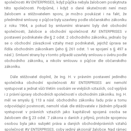
společnosti AV ENTERPRISES, když půjčka nebyla žalobcem poskytnuta
této společnosti. Podpůrně, i když o dané skutečnosti není mezi
žalobcem a stěžovatelem sporu, je možno poukázat i na fakt, že
předmětné smlouvy o půjčce byly uzavřeny podle občanského zákoníku
z roku 1964, a pokud by smluvními stranami byly dvě obchodní
společnosti, žalobce a obchodní společnost AV ENTERPRISES v
postavení podnikatele dle § 2 odst. 2 obchodního zákoníku, jednalo by
se o obchodní závazkové vztahy mezi podnikateli, jejichž úprava se
řídila obchodním zákoníkem (jeho § 261 odst. 1 ve spojení s § 497 a
násl.). Smluvní strany by v tomto případě uzavřely smlouvu o úvěru podle
obchodního zákoníku, a nikoliv smlouvu o půjčce dle občanského
zákoníku.
Dále stěžovatel doplnil, že Ing. H. v právním postavení jediného
společníka obchodní společnosti AV ENTERPRISES ani nemohl
vystupovat a jednat vůči třetím osobám ve vnějších vztazích, což vyplývá
i z právní úpravy obchodních společností v obchodním zákoníku. Ing. H.
měl ve smyslu § 113 a násl. obchodního zákoníku řadu práv a tomu
odpovídající povinnosti, nemohl však dle stěžovatele v žádném případě
vystupovat v právních vztazích jako kapitálově spojená osoba se
žalobcem dle § 23 odst. 7 zákona o daních z příjmů, protože spojenou
osobou byla jako subjekt práva a daných obchodněprávních vztahů
společnost AV ENTERPRISES, coby jediný akcionář žalobce. Nad rámec