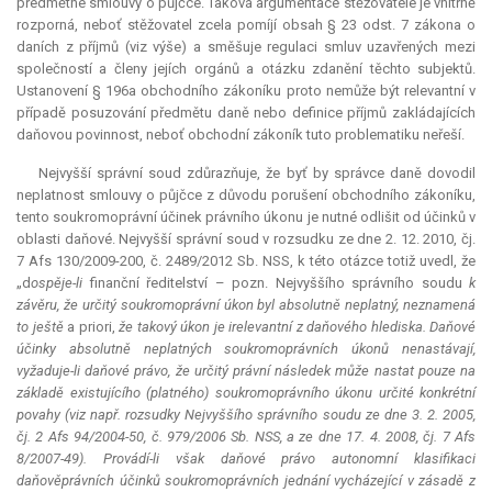
předmětné smlouvy o půjčce. Taková argumentace stěžovatele je vnitřně
rozporná, neboť stěžovatel zcela pomíjí obsah § 23 odst. 7 zákona o
daních z příjmů (viz výše) a směšuje regulaci smluv uzavřených mezi
společností a členy jejích orgánů a otázku zdanění těchto subjektů.
Ustanovení § 196a obchodního zákoníku proto nemůže být
relevantní
v
případě posuzování předmětu daně nebo definice příjmů zakládajících
daňovou povinnost, neboť obchodní zákoník tuto problematiku neřeší.
Nejvyšší správní soud zdůrazňuje, že byť by správce daně dovodil
neplatnost smlouvy o půjčce z důvodu porušení obchodního zákoníku,
tento soukromoprávní účinek právního úkonu je nutné odlišit od účinků v
oblasti daňové. Nejvyšší správní soud v rozsudku ze dne 2. 12. 2010, čj.
7 Afs 130/2009-200, č. 2489/2012 Sb. NSS, k této otázce totiž uvedl, že
„d
ospěje-li
finanční ředitelství – pozn. Nejvyššího správního soudu
k
závěru, že určitý soukromoprávní úkon byl absolutně neplatný, neznamená
to ještě
a priori
,
že takový úkon je irelevantní z daňového hlediska. Daňové
účinky absolutně neplatných soukromoprávních úkonů nenastávají,
vyžaduje-li daňové právo, že určitý právní následek může nastat pouze na
základě existujícího (platného) soukromoprávního úkonu určité konkrétní
povahy (viz např. rozsudky Nejvyššího správního soudu ze dne 3. 2. 2005,
čj. 2 Afs 94/2004-50, č. 979/2006 Sb. NSS, a ze dne 17. 4. 2008, čj. 7 Afs
8/2007-49). Provádí-li však daňové právo autonomní klasifikaci
daňověprávních účinků soukromoprávních jednání vycházející v zásadě z