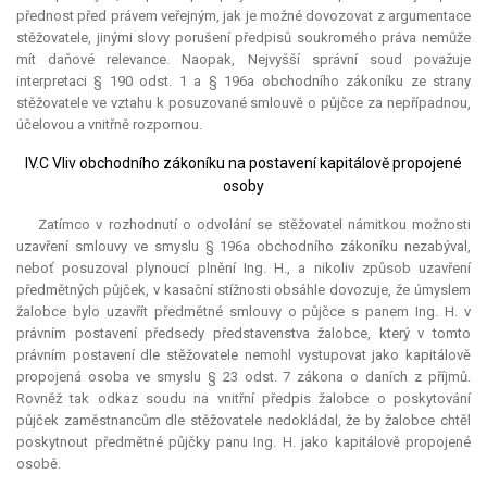
přednost před právem veřejným, jak je možné dovozovat z argumentace
stěžovatele, jinými slovy porušení předpisů soukromého práva nemůže
mít daňové relevance. Naopak, Nejvyšší správní soud považuje
interpretaci § 190 odst. 1 a § 196a obchodního zákoníku ze strany
stěžovatele ve vztahu k posuzované smlouvě o půjčce za nepřípadnou,
účelovou a vnitřně rozpornou.
IV.C Vliv obchodního zákoníku na postavení kapitálově propojené
osoby
Zatímco v rozhodnutí o odvolání se stěžovatel námitkou možnosti
uzavření smlouvy ve smyslu § 196a obchodního zákoníku nezabýval,
neboť posuzoval plynoucí plnění Ing. H., a nikoliv způsob uzavření
předmětných půjček, v kasační stížnosti obsáhle dovozuje, že úmyslem
žalobce bylo uzavřít předmětné smlouvy o půjčce s panem Ing. H. v
právním postavení předsedy představenstva žalobce, který v tomto
právním postavení dle stěžovatele nemohl vystupovat jako kapitálově
propojená osoba ve smyslu § 23 odst. 7 zákona o daních z příjmů.
Rovněž tak odkaz soudu na vnitřní předpis žalobce o poskytování
půjček zaměstnancům dle stěžovatele nedokládal, že by žalobce chtěl
poskytnout předmětné půjčky panu Ing. H. jako kapitálově propojené
osobě.