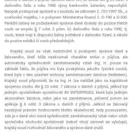
daňového řádu z roku 1992 výzvy bankovním ústavům, nepochybil.
Naopak postupoval správně a v souladu se zákonem č. 151/1997 Sb., o
oceňování majetku, i s pokynem Ministerstva financí č. D-190 a D-300.
Peněžní ústavy se požadavkem správce daně dostaly do pozice třetích
osob ve smyslu § 7 odst. 2 písm. b) daňového řádu z roku 1992, tj.
osob, které mají k dispozici listiny potřebné v daňovém řízení, a nikoliv
do pozice svědků či osob předzvědných.
Krajský soud se však neztotožnil s postupem správce daně a
žalovaného, kteří blíže nezkoumali charakter smluv o půjčce, ale
automaticky upřednostnili zaměstnanecký vztah Ing. H. pouze na
základě faktu, že půjčka mu byla poskytnuta jakožto fyzické osobě,
která byla v den uzavření smlouvy zaměstnancem žalobce (ředitelem).
Krajský soud připomněl, že na Ing. H. lze nahlížet jako na kapitálově
spojenou osobu dle § 23 odst. 7 zákona o daních z příjmů, jelikož byl
jediným společníkem společnosti AV ENTERPRISES, která byla jediným
akcionářem žalobce, nebo jako na zaměstnance, přičemž potom se
aplikuje § 6 odst. 3 zákona o daních z příjmů. Jelikož se žalovaný
nezabýval právním hodnocením těchto skutečností, tedy posouzením,
zda je v dané věci nutné upřednostnit zaměstnanecký vztah nebo vztah
společníka obchodní společnosti (neboť obojí zároveň se vylučuje),
krajský soud rozhodnutí žalovaného a správce daně zrušil.