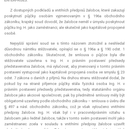
ENTERPRISES.
Z dostupných podkladů a vnitřních předpisů žalobce, které zakazují
poskytnutí půjčky osobám vyjmenovaným v § 196a obchodního
zákoníku, krajský soud dovodil, že žalobce neměl v úmyslu poskytnout
půjčku Ing. H. jako zaměstnanci, ale skutečně jako kapitálově propojené
osobě.
Nejvyšší správní soud se s tímto názorem ztotožnil a neshledal
důvodnou námitku stěžovatele, opírající se o § 196a a § 190 odst. 1
obchodního zákoníku. Skutečnost, že smlouva o půjčce byla dle
stěžovatele uzavřena s Ing. H. v právním postavení předsedy
představenstva žalobce, má vylučovat, aby jmenovaný v tomto právním
postavení vystupoval jako kapitálově propojená osoba ve smyslu § 23
odst. 7 zákona o daních z příjmů. Na druhou stranu stěžovatel dodal, že
pokud by na straně příjemce půjčky stála fyzická osoba Ing. H. v
právním postavení předsedy představenstva, tedy statutárního orgánu
žalobce jako akciové společnosti, pak by předmětné smlouvy měly být
obligatorně uzavřeny podle obchodního zákoníku – smlouva o úvěru dle
§ 497 a násl. obchodního zákoníku, což je však vyloučeno vnitřními
předpisy žalobce. Ing. H. však byl i v pracovněprávním vztahu s
žalobcem jako ředitel žalobce, takže v tomto svém postavení mohl jako
zaměstnanec zcela v souladu s vnitřními předpisy žalobce uzavřít