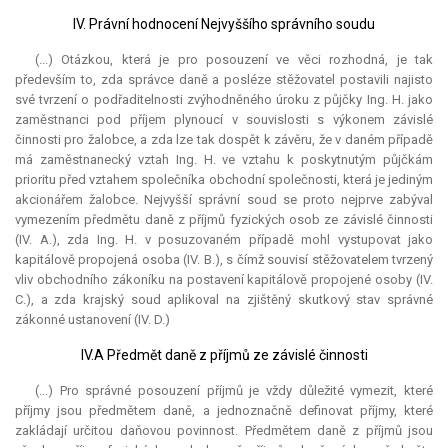
IV. Právní hodnocení Nejvyššího správního soudu
(...) Otázkou, která je pro posouzení ve věci rozhodná, je tak
především to, zda správce daně a posléze stěžovatel postavili najisto
své tvrzení o podřaditelnosti zvýhodněného úroku z půjčky Ing. H. jako
zaměstnanci pod příjem plynoucí v souvislosti s výkonem závislé
činnosti pro žalobce, a zda lze tak dospět k závěru, že v daném případě
má zaměstnanecký vztah Ing. H. ve vztahu k poskytnutým půjčkám
prioritu před vztahem společníka obchodní společnosti, která je jediným
akcionářem žalobce. Nejvyšší správní soud se proto nejprve zabýval
vymezením předmětu daně z příjmů fyzických osob ze závislé činnosti
(IV. A.), zda Ing. H. v posuzovaném případě mohl vystupovat jako
kapitálově propojená osoba (IV. B.), s čímž souvisí stěžovatelem tvrzený
vliv obchodního zákoníku na postavení kapitálově propojené osoby (IV.
C.), a zda krajský soud aplikoval na zjištěný skutkový stav správné
zákonné ustanovení (IV. D.)
IV.A Předmět daně z příjmů ze závislé činnosti
(...) Pro správné posouzení příjmů je vždy důležité vymezit, které
příjmy jsou předmětem daně, a jednoznačně definovat příjmy, které
zakládají určitou daňovou povinnost. Předmětem daně z příjmů jsou