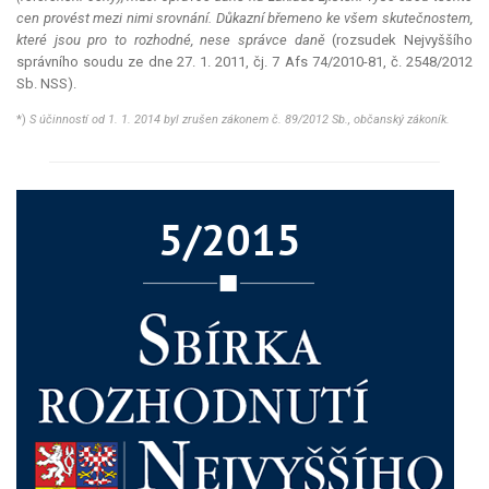
cen provést mezi nimi srovnání. Důkazní břemeno ke všem skutečnostem,
které jsou pro to rozhodné, nese správce daně
(rozsudek Nejvyššího
správního soudu ze dne 27. 1. 2011, čj. 7 Afs 74/2010-81, č. 2548/2012
Sb. NSS).
*)
S účinností od 1. 1. 2014 byl zrušen zákonem č. 89/2012 Sb., občanský zákoník.