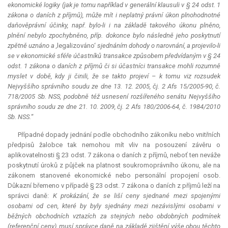
ekonomické logiky (jak je tomu například v generální klausuli v § 24 odst. 1
zákona o daních z příjmů), může mít i neplatný právní úkon plnohodnotné
daňověprávní účinky, např. bylo-li i na základě takového úkonu plněno,
plnění nebylo zpochybněno, příp. dokonce bylo následně jeho poskytnutí
zpětně uznáno a ,
legalizováno‘
sjednáním dohody o narovnání, a projevilo-li
se v ekonomické sféře účastníků transakce způsobem předvídaným v § 24
odst. 1 zákona o daních z příjmů či si účastníci transakce mohli rozumně
myslet v době, kdy ji činili, že se takto projeví – k tomu viz rozsudek
Nejvyššího správního soudu ze dne 13. 12. 2005, čj. 2 Afs 15/2005-90, č.
718/2005 Sb. NSS, podobně též usnesení rozšířeného senátu Nejvyššího
správního soudu ze dne 21. 10. 2009, čj. 2 Afs 180/2006-64, č. 1984/2010
Sb. NSS.
“
Případné dopady jednání podle obchodního zákoníku nebo vnitřních
předpisů žalobce tak nemohou mít vliv na posouzení závěru o
aplikovatelnosti § 23 odst. 7 zákona o daních z příjmů, neboť ten neváže
poskytnutí úroků z půjček na platnost soukromoprávního úkonu, ale na
zákonem stanovené ekonomické nebo personální propojení osob.
Důkazní břemeno v případě § 23 odst. 7 zákona o daních z příjmů leží na
správci daně:
K prokázání, že se liší ceny sjednané mezi spojenými
osobami od cen, které by byly sjednány mezi nezávislými osobami v
běžných obchodních vztazích za stejných nebo obdobných podmínek
(referenční ceny), musí správce daně na základě zjištění výše obou těchto