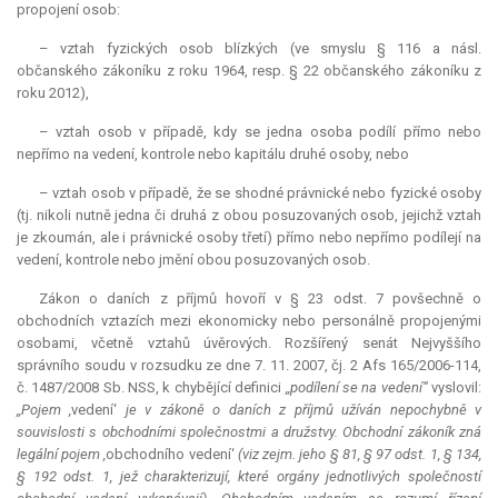
propojení osob:
– vztah fyzických osob blízkých (ve smyslu § 116 a násl.
občanského zákoníku z roku 1964, resp. § 22 občanského zákoníku z
roku 2012),
– vztah osob v případě, kdy se jedna osoba podílí přímo nebo
nepřímo na vedení, kontrole nebo kapitálu druhé osoby, nebo
– vztah osob v případě, že se shodné právnické nebo fyzické osoby
(tj. nikoli nutně jedna či druhá z obou posuzovaných osob, jejichž vztah
je zkoumán, ale i právnické osoby třetí) přímo nebo nepřímo podílejí na
vedení, kontrole nebo jmění obou posuzovaných osob.
Zákon o daních z příjmů hovoří v § 23 odst. 7 povšechně o
obchodních vztazích mezi ekonomicky nebo personálně propojenými
osobami, včetně vztahů úvěrových. Rozšířený senát Nejvyššího
správního soudu v rozsudku ze dne 7. 11. 2007, čj. 2 Afs 165/2006-114,
č. 1487/2008 Sb. NSS, k chybějící definici
,,podílení se na vedení“
vyslovil:
,,Pojem ,
vedení‘
je v zákoně o daních z příjmů užíván nepochybně v
souvislosti s obchodními společnostmi a družstvy. Obchodní zákoník zná
legální pojem ,
obchodního vedení‘
(viz zejm. jeho § 81, § 97 odst. 1, § 134,
§ 192 odst. 1, jež charakterizují, které orgány jednotlivých společností