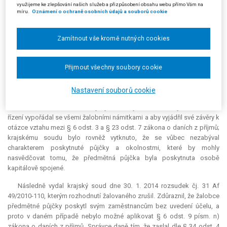
Finanční správě České republiky, zrušeno a jeho právním nástupcem se
využijeme ke zlepšování našich služeb a přizpůsobení obsahu webu přímo Vám na
ve smyslu § 7 písm. a) zákona č. 456/2011 Sb. ve spojení s § 69 s. ř. s.
míru.
Oznámení o ochraně osobních údajů a souborů cookie
stalo Odvolací finanční ředitelství se sídlem v Brně, s nímž bylo v řízení
pokračováno ze dne 13. 4. 2010] zamítnuta.
Zamítnout vše kromě nutných cookies
Žalobce napadl rozhodnutí žalovaného třemi samostatnými
žalobami u Krajského soudu v Brně. Ten je spojil ke společnému
Přijmout všechny soubory cookie
projednání a rozsudkem ze dne 18. 1. 2012, čj. 31 Af 49/2010-75, zamítl.
Rozsudek krajského soudu, který žalobce napadl kasační stížností,
Nastavení souborů cookie
byl rozhodnutím Nejvyššího správního soudu ze dne 25. 1. 2013, čj. 5
Afs 17/2012–25, zrušen. Krajský soud byl zavázán, aby se v dalším
řízení vypořádal se všemi žalobními námitkami a aby vyjádřil své závěry k
otázce vztahu mezi § 6 odst. 3 a § 23 odst. 7 zákona o daních z příjmů;
krajskému soudu bylo rovněž vytknuto, že se vůbec nezabýval
charakterem poskytnuté půjčky a okolnostmi, které by mohly
nasvědčovat tomu, že předmětná půjčka byla poskytnuta osobě
kapitálově spojené.
Následně vydal krajský soud dne 30. 1. 2014 rozsudek čj. 31 Af
49/2010-110, kterým rozhodnutí žalovaného zrušil. Zdůraznil, že žalobce
předmětné půjčky poskytl svým zaměstnancům bez uvedení účelu, a
proto v daném případě nebylo možné aplikovat § 6 odst. 9 písm. n)
zákona o daních z příjmů. Správce daně tím, že zaslal dle § 34 odst. 4