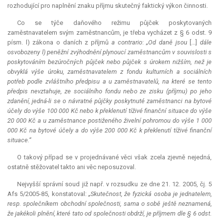
rozhodující pro naplnění znaku příjmu skutečný faktický výkon činnosti.
Co se týče daňového režimu půjček poskytovaných
zaměstnavatelem svým zaměstnancům, je třeba vycházet z § 6 odst. 9
písm. l) zákona o daních z příjmů
a contrario
:
„Od daně jsou
[...]
dále
osvobozeny l) peněžní zvýhodnění plynoucí zaměstnancům v souvislosti s
poskytováním bezúročných půjček nebo půjček s úrokem nižším, než je
obvyklá výše úroku, zaměstnavatelem z fondu kulturních a sociálních
potřeb podle zvláštního předpisu a u zaměstnavatelů, na které se tento
předpis nevztahuje, ze sociálního fondu nebo ze zisku (příjmu) po jeho
zdanění, jedná-li se o návratné půjčky poskytnuté zaměstnanci na bytové
účely do výše 100 000 Kč nebo k překlenutí tíživé finanční situace do výše
20 000 Kč a u zaměstnance postiženého živelní pohromou do výše 1 000
000 Kč na bytové účely a do výše 200 000 Kč k překlenutí tíživé finanční
situace.“
O takový případ se v projednávané věci však zcela zjevně nejedná,
ostatně stěžovatel takto ani věc neposuzoval.
Nejvyšší správní soud již např. v rozsudku ze dne 21. 12. 2005, čj. 5
Afs 5/2005-85, konstatoval:
„Skutečnost, že fyzická osoba je jednatelem,
resp. společníkem obchodní společnosti, sama o sobě ještě neznamená,
že jakékoli plnění, které tato od společnosti obdrží, je příjmem dle § 6 odst.