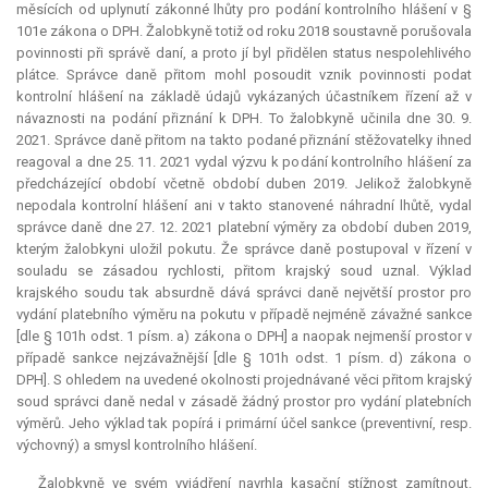
měsících od uplynutí zákonné lhůty pro podání kontrolního hlášení v §
101e zákona o DPH. Žalobkyně totiž od roku 2018 soustavně porušovala
povinnosti při správě daní, a proto jí byl přidělen
status
nespolehlivého
plátce. Správce daně přitom mohl posoudit vznik povinnosti podat
kontrolní hlášení na základě údajů vykázaných účastníkem řízení až v
návaznosti na podání přiznání k DPH. To žalobkyně učinila dne 30. 9.
2021. Správce daně přitom na takto podané přiznání stěžovatelky ihned
reagoval a dne 25. 11. 2021 vydal výzvu k podání kontrolního hlášení za
předcházející období včetně období duben 2019. Jelikož žalobkyně
nepodala kontrolní hlášení ani v takto stanovené náhradní lhůtě, vydal
správce daně dne 27. 12. 2021 platební výměry za období duben 2019,
kterým žalobkyni uložil pokutu. Že správce daně postupoval v řízení v
souladu se zásadou rychlosti, přitom krajský soud uznal. Výklad
krajského soudu tak absurdně dává správci daně největší prostor pro
vydání platebního výměru na pokutu v případě nejméně závažné sankce
[dle § 101h odst. 1 písm. a) zákona o DPH] a naopak nejmenší prostor v
případě sankce nejzávažnější [dle § 101h odst. 1 písm. d) zákona o
DPH]. S ohledem na uvedené okolnosti projednávané věci přitom krajský
soud správci daně nedal v zásadě žádný prostor pro vydání platebních
výměrů. Jeho výklad tak popírá i primární účel sankce (preventivní, resp.
výchovný) a smysl kontrolního hlášení.
Žalobkyně ve svém vyjádření navrhla kasační stížnost zamítnout.