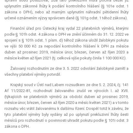
správní soud posuzoval, zda tato
prekluzivní lhůta
počíná běžet již
uplynutím zákonné lhůty k podání kontrolního hlášení (§ 101e odst. 1
zákona o DPH), nebo až marným uplynutím náhradní pětidenní lhůty
určené oznámením výzvy správcem daně (§ 101g odst. 1 téhož zákona).
Finanční úřad pro Ústecký kraj vydal 22 platebních výměrů, kterými
podle § 101h odst. 4 zákona o DPH ve znění účinném do 31. 12. 2022 ve
spojení s § 101h odst. 1 písm. d) téhož zákona uložil žalobkyni pokutu
ve výši 50 000 Kč za nepodání kontrolního hlášení k DPH za měsíce
duben až prosinec 2019, měsíce únor, březen, červen až říjen 2020 a
měsíce květen až říjen 2021 (tj. celková výše pokuty činila 1 100 000 Kč).
Žalovaný rozhodnutím ze dne 3. 5. 2022 odvolání žalobkyně zamítl a
všechny platební výměry potvrdil.
Krajský soud v Ústí nad Labem rozsudkem ze dne 5. 2. 2024, čj. 141
Af 11/2022-81, rozhodnutí žalovaného zrušil ve výrocích I. až XVII.
(týkajících se platebních výměrů za období duben až prosinec 2019,
měsíce únor, březen, červen až říjen 2020 a měsíc květen 2021) a v tomto
rozsahu věc vrátil žalovanému k dalšímu řízení. Dospěl totiž k závěru, že
tyto platební výměry byly vydány až po uplynutí prekluzivní lhůty šesti
měsíců pro rozhodnutí o povinnosti uhradit pokutu podle § 101i odst. 3
zákona o DPH.