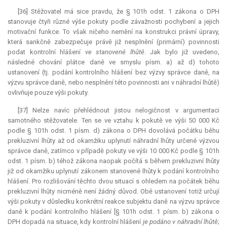
[36] Stěžovatel má sice pravdu, že § 101h odst. 1 zákona o DPH
stanovuje čtyři různé výše pokuty podle závažnosti pochybení a jejich
motivační funkce. To však ničeho nemění na konstrukci právní úpravy,
která sankčně zabezpečuje právě již nesplnění (primární) povinnosti
podat kontrolní hlášení
ve stanovené lhůtě
. Jak bylo již uvedeno,
následné chování plátce daně ve smyslu písm. a) až d) tohoto
ustanovení (tj. podání kontrolního hlášení bez výzvy správce daně, na
výzvu správce daně, nebo nesplnění této povinnosti ani v náhradní lhůtě)
ovlivňuje pouze výši pokuty.
[37] Nelze navíc přehlédnout jistou nelogičnost v argumentaci
samotného stěžovatele. Ten se ve vztahu k pokutě ve výši 50 000 Kč
podle § 101h odst. 1 písm. d) zákona o DPH dovolává počátku běhu
prekluzivní lhůty až od okamžiku uplynutí náhradní lhůty určené výzvou
správce daně, zatímco v případě pokuty ve výši 10 000 Kč podle § 101h
odst. 1 písm. b) téhož zákona naopak počítá s během prekluzivní lhůty
již od okamžiku uplynutí zákonem stanovené lhůty k podání kontrolního
hlášení. Pro rozlišování těchto dvou situací s ohledem na počátek běhu
prekluzivní lhůty nicméně není žádný důvod. Obě ustanovení totiž určují
výši pokuty v důsledku konkrétní reakce subjektu daně na výzvu správce
daně k podání kontrolního hlášení [§ 101h odst. 1 písm. b) zákona o
DPH dopadá na situace, kdy kontrolní hlášení
je podáno v náhradní lhůtě
;