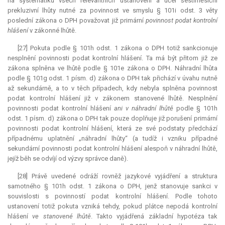
na systematiku všech relevantních ustanovení a účel šestiměsíční
prekluzivní lhůty nutné za povinnost ve smyslu § 101i odst. 3 věty
poslední zákona o DPH považovat již primární
povinnost podat kontrolní
hlášení
v zákonné lhůtě.
[27] Pokuta podle § 101h odst. 1 zákona o DPH totiž sankcionuje
nesplnění povinnosti podat kontrolní hlášení. Ta má být přitom již ze
zákona splněna ve lhůtě podle § 101e zákona o DPH. Náhradní lhůta
podle § 101g odst. 1 písm. d) zákona o DPH tak přichází v úvahu nutně
až sekundárně, a to v těch případech, kdy nebyla splněna povinnost
podat kontrolní hlášení již v zákonem stanovené lhůtě. Nesplnění
povinnosti podat kontrolní hlášení
ani v náhradní lhůtě
podle § 101h
odst. 1 písm. d) zákona o DPH tak pouze doplňuje již porušení primární
povinnosti podat kontrolní hlášení, která ze své podstaty předchází
případnému uplatnění „náhradní lhůty“ (a tudíž i vzniku případné
sekundární povinnosti podat kontrolní hlášení alespoň v náhradní lhůtě,
jejíž běh se odvíjí od výzvy správce daně).
[28] Právě uvedené odráží rovněž jazykové vyjádření a struktura
samotného § 101h odst. 1 zákona o DPH, jenž stanovuje sankci v
souvislosti s povinností podat kontrolní hlášení. Podle tohoto
ustanovení totiž pokuta vzniká tehdy, pokud plátce nepodá kontrolní
hlášení
ve stanovené lhůtě
. Takto vyjádřená základní hypotéza tak