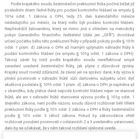
Podle krajského soudu šestiměsíční
prekluzivní lhůta
počíná běžet již
posledním dnem řádné lhůty pro podání kontrolního hlášení ve smyslu §
101e odst. 1 zákona o DPH, tedy 25. den kalendářního měsíce
následujícího po měsíci, za který mělo být podáno kontrolní hlášení.
Nepřisvědčil žalovanému, který se mimo jiné s ohledem na metodický
pokyn Generálního finančního ředitelství (dále jen „GFŘ“) dovolával
určení počátku běhu této prekluzivní lhůty v případě pokuty podle § 101h
odst. 1 písm. d) zákona o DPH až marným uplynutím náhradní lhůty k
podání kontrolního hlášení (ve smyslu § 101g odst. 1 zákona o DPH).
Takový závěr by totiž podle krajského soudu nereflektoval smysl
zavedení uvedené šestiměsíční lhůty, jak plyne z důvodové zprávy.
Krajský soud rovněž zdůraznil, že závisí jen na správci daně, kdy výzvu k
plnění povinnosti v náhradní lhůtě vůči daňovému subjektu učiní. Byť
skutková podstata § 101h odst. 1 písm. d) zákona o DPH je naplněna až
v okamžiku, kdy plátce daně nepodá kontrolní hlášení nejen ve stanové
lhůtě, ale ani v náhradní lhůtě stanovené výzvou podle § 101g odst. 1
stejného zákona, není podle názoru soudu důvod rozlišovat běh tříleté
prekluzivní lhůty podle § 101i odst. 2 zákona o DPH a lhůty šestiměsíční
podle § 101i odst. 3 téhož zákona. Pokud by zákonodárce chtěl
rozlišovat porušení povinností v odstavcích 2 a 3 uvedeného ustanovení,
dalo by se očekávat, že v něm takové rozlišení výslovně uvede.
Ve vztahu k výrokům XVIII. až XXII. rozhodnutí žalovaného (týkajícím