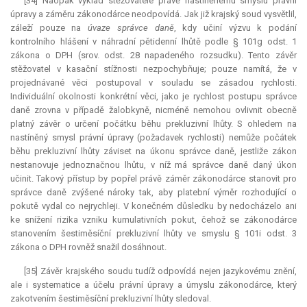
[34] Naopak výklad stěžovatele právě nastíněnému smyslu právní
úpravy a záměru zákonodárce neodpovídá. Jak již krajský soud vysvětlil,
záleží pouze na
úvaze správce daně
, kdy učiní výzvu k podání
kontrolního hlášení v náhradní pětidenní lhůtě podle § 101g odst. 1
zákona o DPH (srov. odst. 28 napadeného rozsudku). Tento závěr
stěžovatel v kasační stížnosti nezpochybňuje; pouze namítá, že v
projednávané věci postupoval v souladu se zásadou rychlosti.
Individuální okolnosti konkrétní věci, jako je rychlost postupu správce
daně zrovna v případě žalobkyně, nicméně nemohou ovlivnit obecně
platný závěr o určení počátku běhu prekluzivní lhůty. S ohledem na
nastíněný smysl právní úpravy (požadavek rychlosti) nemůže počátek
běhu prekluzivní lhůty záviset na úkonu správce daně, jestliže zákon
nestanovuje jednoznačnou lhůtu, v níž má správce daně daný úkon
učinit. Takový přístup by popřel právě záměr zákonodárce stanovit pro
správce daně zvýšené nároky tak, aby platební výměr rozhodující o
pokutě vydal co nejrychleji. V konečném důsledku by nedocházelo ani
ke snížení rizika vzniku kumulativních pokut, čehož se zákonodárce
stanovením šestiměsíční prekluzivní lhůty ve smyslu § 101i odst. 3
zákona o DPH rovněž snažil dosáhnout.
[35] Závěr krajského soudu tudíž odpovídá nejen jazykovému znění,
ale i systematice a účelu právní úpravy a úmyslu zákonodárce, který
zakotvením šestiměsíční prekluzivní lhůty sledoval.