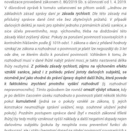
novelizace provedené zákonem č. 80/2019 Sb. s účinností od 1. 4. 2019.
V důvodové zprávě k tomuto ustanovení se přitom uvádí: „
Jednou ze
základních zásad správy daní je
zásada rychlosti
. Dle této zásady má
příslušný správce daně činit vše bez zbytečných průtahů. V případě
daňových deliktů je navíc pro splnění jednoho z primárních účelů sankce, a
sice účelu preventivního, resp. výchovného, třeba na dodržování této
zásady klást zvýšený důraz. Pokuty za porušení povinností souvisejících s
kontrolním hlášením podle § 101h odst. 1 zákona o dani z přidané hodnoty
vznikají ze zákona a rozhodnout o povinnosti je platit lze nejpozději do 3 let
ode dne, ve kterém došlo k porušení povinnosti. Vzhledem k tomu, že
rozhodnutí musí v dané lhůtě nabýt právní moci, je takto nastavená délka
lhůty nezbytná.
Z pohledu zásady rychlosti, zájmu na výchovném efektu
vzniklé sankce, jakož i z pohledu právní jistoty daňových subjektů, se
nicméně jeví jako vhodné do právní úpravy doplnit další lhůtu, která povede
k faktickému zrychlení prvotního vydání rozhodnutí
(tj. rozhodnutí
nepravomocného). Tímto způsobem lze rovněž
omezit výskyt situace
, kdy
je po delším časovém úseku rozhodnuto o povinnosti platit několik těchto
pokut
kumulativně
(jedná se o pokuty vzniklé ze zákona, tj. jejich
konstrukce neumožňuje správní uvážení, resp. souhrnné uložení jedné
pokuty). Pozdním postupem správce daně (byť v mezích zákonné tříleté
lhůty) by tedy mohly vzniknout vyšší náklady a další negativní dopady nejen
daňovému subjektu (pokuta by nesplnila svou preventivní funkci do
budoucna), ale i státu (negativní dopad na plnění povinností souvisejících s