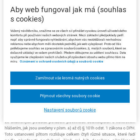
se platebních výměrů za období červen až říjen 2021) krajský soud
Aby web fungoval jak má (souhlas
žalobu zamítl. Tyto platební výměry byly vydány v zákonné lhůtě 6
s cookies)
měsíců.
Žalovaný (stěžovatel) napadl rozsudek krajského soudu kasační
Vážený návštěvníku, snažíme se ze všech sil přinášet vysokou úroveň uživatelského
komfortu při používání našich webových stránek. Mezi základní předpoklady patří
stížností v rozsahu zrušujícího výroku (I. výrok) a souvisejícího výroku o
např. aby správně fungovalo vyhledávání, abychom vás neobtěžovali nevhodnou
nákladech řízení (III. výrok). Namítal, že krajský soud posoudil nesprávně
reklamou nebo abychom měli dostatek podnětů, jak web vylepšovat. Proto od Vás
otázku počátku běhu šestiměsíční prekluzivní lhůty dle § 101i odst. 3
potřebujeme souhlas se zpracováním souborů cookies, tj. malých souborů, které se
dočasně ukládají ve vašem prohlížeči. Předem děkujeme za udělení souhlasu. Data
zákona o DPH. Měl za to, že výklad krajského soudu, tedy že v případě
využijeme ke zlepšování našich služeb a přizpůsobení obsahu webu přímo Vám na
pokuty podle § 101h odst. 1 písm. d) téhož zákona tato lhůta běží již od
míru.
Oznámení o ochraně osobních údajů a souborů cookie
uplynutí zákonem stanovené lhůty k podání kontrolního hlášení,
postrádá oporu v záměru zákonodárce a je rozporný se zněním § 101i
Zamítnout vše kromě nutných cookies
odst. 3 zákona o DPH a s jeho smyslem a účelem.
Podle stěžovatele v případě pokuty podle § 101h odst. 1 písm. d)
Přijmout všechny soubory cookie
zákona o DPH (tj. nepodání kontrolního hlášení
ani v náhradní lhůtě
)
počíná běžet šestiměsíční
prekluzivní lhůta
právě až v návaznosti na
marné uplynutí náhradní lhůty. Z důvodové zprávy je totiž zřejmý záměr
Nastavení souborů cookie
zákonodárce považovat za počátek běhu lhůty okamžik naplnění jedné
ze skutkových podstat porušení povinností souvisejících s kontrolním
hlášením, jak jsou uvedeny v písm. a) až d) § 101h odst. 1 zákona o DPH.
Toto ustanovení přitom rozlišuje celkem čtyři různé situace, které řadí