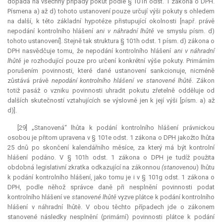
dopadá na všechny případy pokut podle § 101h odst. 1 zákona o DPH.
Písmena a) až d) tohoto ustanovení pouze určují výši pokuty s ohledem
na další, k této základní hypotéze přistupující okolnosti [např. právě
nepodání kontrolního hlášení
ani v náhradní lhůtě
ve smyslu písm. d)
tohoto ustanovení]. Stejně tak struktura § 101h odst. 1 písm. d) zákona o
DPH nasvědčuje tomu, že nepodání kontrolního hlášení
ani v náhradní
lhůtě
je rozhodující pouze pro určení konkrétní výše pokuty. Primárním
porušením povinnosti, které dané ustanovení sankcionuje, nicméně
zůstává právě
nepodání kontrolního hlášení ve stanovené lhůtě
. Zákon
totiž pasáž o vzniku povinnosti uhradit pokutu zřetelně odděluje od
dalších skutečností vztahujících se výslovně jen k její výši [písm. a) až
d)].
[29] „Stanovená“ lhůta k podání kontrolního hlášení právnickou
osobou je přitom upravena v § 101e odst. 1 zákona o DPH jakožto lhůta
25 dnů po skončení kalendářního měsíce, za který má být kontrolní
hlášení podáno. V § 101h odst. 1 zákona o DPH je tudíž použita
obdobná legislativní zkratka odkazující na zákonnou
(stanovenou
) lhůtu
k podání kontrolního hlášení, jako tomu je i v § 101g odst. 1 zákona o
DPH, podle něhož správce daně při nesplnění povinnosti podat
kontrolního hlášení ve
stanovené lhůtě
vyzve plátce k podání kontrolního
hlášení v náhradní lhůtě. V obou těchto případech jde o zákonem
stanovené následky nesplnění (primární) povinnosti plátce k podání