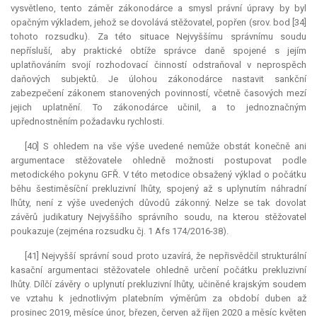
vysvětleno, tento záměr zákonodárce a smysl právní úpravy by byl
opačným výkladem, jehož se dovolává stěžovatel, popřen (srov. bod [34]
tohoto rozsudku). Za této situace Nejvyššímu správnímu soudu
nepřísluší, aby praktické obtíže správce daně spojené s jejím
uplatňováním svojí rozhodovací činností odstraňoval v neprospěch
daňových subjektů. Je úlohou zákonodárce nastavit sankční
zabezpečení zákonem stanovených povinností, včetně časových mezí
jejich uplatnění. To zákonodárce učinil, a to jednoznačným
upřednostněním požadavku rychlosti.
[40] S ohledem na vše výše uvedené nemůže obstát konečně ani
argumentace stěžovatele ohledně možnosti postupovat podle
metodického pokynu GFŘ. V této metodice obsažený výklad o počátku
běhu šestiměsíční prekluzivní lhůty, spojený až s uplynutím náhradní
lhůty, není z výše uvedených důvodů zákonný. Nelze se tak dovolat
závěrů judikatury Nejvyššího správního soudu, na kterou stěžovatel
poukazuje (zejména rozsudku čj. 1 Afs 174/2016-38).
[41] Nejvyšší správní soud proto uzavírá, že nepřisvědčil strukturální
kasační argumentaci stěžovatele ohledně určení počátku prekluzivní
lhůty. Dílčí závěry o uplynutí prekluzivní lhůty, učiněné krajským soudem
ve vztahu k jednotlivým platebním výměrům za období duben až
prosinec 2019, měsíce únor, březen, červen až říjen 2020 a měsíc květen