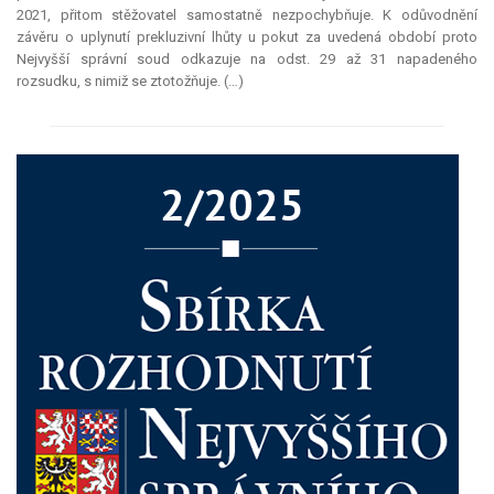
2021, přitom stěžovatel samostatně nezpochybňuje. K odůvodnění
závěru o uplynutí prekluzivní lhůty u pokut za uvedená období proto
Nejvyšší správní soud odkazuje na odst. 29 až 31 napadeného
rozsudku, s nimiž se ztotožňuje. (…)