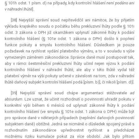
§ 101h odst. 1 písm. d) na případy, kdy kontrolní hlášení
není podáno ani
v náhradní lhůtě
].
[38] Nejvyšší správní soud nepřisvědčil ani námitce, že by přijetím
výkladu krajského soudu o počátku běhu prekluzivní lhůty podle § 101i
odst. 3 zákona o DPH již okamžikem uplynutí zákonné lhůty k podání
kontrolního hlášení (§ 101e odst. 1 zákona o DPH) došlo k popření
funkce pokuty a smyslu kontrolního hlášení. Důsledkem je pouze
požadavek na rychlost vydání platebního výměru, a to v souladu s výše
vymezeným záměrem zákonodárce. Správce daně musí postupovat tak,
aby v rámci šestiměsíční prekluzivní lhůty učinil nejen výzvu k podání
kontrolního hlášení v náhradní lhůtě, ale aby v této lhůtě vydal též
platební výměr na výši pokuty určené v závislosti na tom, zda v náhradní
lhůtě daňový subjekt kontrolní hlášení podá [písm. b)], či nikoli [písm. d)].
[39] Nejvyšší správní soud chápe argumentaci stěžovatele
ad
absurdum
. Lze uznat, že učinit rozhodnutí o povinnosti uhradit pokutu v
konkrétní výši během 6 měsíců od uplynutí zákonné lhůty k podání
kontrolního hlášení (ve smyslu § 101e odst. 1 zákona o DPH) může být
pro správce daně v některých případech (neplnění daňových povinností
subjektem daně) obtížné. Jedná se nicméně o důsledek spojený právě s
rozhodnutím zákonodárce upřednostnit rychlost a předcházet
možnému riziku kumulace pokut za více období. Jak bylo přitom