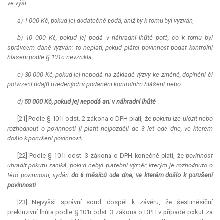
ve výši
a) 1 000 Kč, pokud jej dodatečně podá, aniž by k tomu byl vyzván,
b) 10 000 Kč, pokud jej podá v náhradní lhůtě poté, co k tomu byl
správcem daně vyzván; to neplatí, pokud plátci povinnost podat kontrolní
hlášení podle § 101c nevznikla,
c) 30 000 Kč, pokud jej nepodá na základě výzvy ke změně, doplnění či
potvrzení údajů uvedených v podaném kontrolním hlášení, nebo
d)
50 000 Kč, pokud jej nepodá ani v náhradní lhůtě
.
[21] Podle § 101i odst. 2 zákona o DPH platí, že
pokutu lze uložit nebo
rozhodnout o povinnosti ji platit nejpozději do 3 let ode dne, ve kterém
došlo k porušení povinnosti
.
[22] Podle § 101i odst. 3 zákona o DPH konečně platí, že
povinnost
uhradit pokutu zaniká, pokud nebyl platební výměr, kterým je rozhodnuto o
této povinnosti, vydán
do 6 měsíců ode dne, ve kterém došlo k porušení
povinnosti
.
[23] Nejvyšší správní soud dospěl k závěru, že šestiměsíční
prekluzivní lhůta
podle § 101i odst. 3 zákona o DPH v případě pokut za