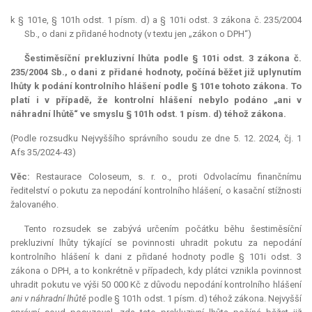
k § 101e, § 101h odst. 1 písm. d) a § 101i odst. 3 zákona č. 235/2004
Sb., o dani z přidané hodnoty (v textu jen „zákon o DPH“)
Šestiměsíční
prekluzivní lhůta
podle § 101i odst. 3 zákona č.
235/2004 Sb., o dani z přidané hodnoty, počíná běžet již uplynutím
lhůty k podání kontrolního hlášení podle § 101e tohoto zákona. To
platí i v případě, že kontrolní hlášení nebylo podáno „ani v
náhradní lhůtě“ ve smyslu § 101h odst. 1 písm. d) téhož zákona.
(Podle rozsudku Nejvyššího správního soudu ze dne 5. 12. 2024, čj. 1
Afs 35/2024-43)
Věc:
Restaurace Coloseum, s. r. o., proti Odvolacímu finančnímu
ředitelství o pokutu za nepodání kontrolního hlášení, o kasační stížnosti
žalovaného.
Tento rozsudek se zabývá určením počátku běhu šestiměsíční
prekluzivní lhůty týkající se povinnosti uhradit pokutu za nepodání
kontrolního hlášení k dani z přidané hodnoty podle § 101i odst. 3
zákona o DPH, a to konkrétně v případech, kdy plátci vznikla povinnost
uhradit pokutu ve výši 50 000 Kč z důvodu nepodání kontrolního hlášení
ani v náhradní lhůtě
podle § 101h odst. 1 písm. d) téhož zákona. Nejvyšší