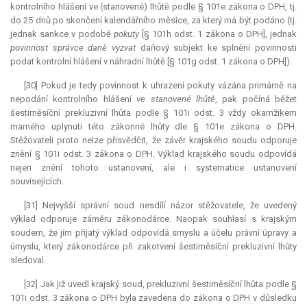
kontrolního hlášení ve (stanovené) lhůtě podle § 101e zákona o DPH, tj.
do 25 dnů po skončení kalendářního měsíce, za který má být podáno (tj.
jednak sankce v podobě
pokuty
[§ 101h odst. 1 zákona o DPH], jednak
povinnost správce daně vyzvat
daňový subjekt ke splnění povinnosti
podat kontrolní hlášení v náhradní lhůtě [§ 101g odst. 1 zákona o DPH]).
[30] Pokud je tedy povinnost k uhrazení pokuty vázána primárně na
nepodání kontrolního hlášení
ve stanovené lhůtě
, pak počíná běžet
šestiměsíční
prekluzivní lhůta
podle § 101i odst. 3 vždy okamžikem
marného uplynutí této zákonné lhůty dle § 101e zákona o DPH.
Stěžovateli proto nelze přisvědčit, že závěr krajského soudu odporuje
znění § 101i odst. 3 zákona o DPH. Výklad krajského soudu odpovídá
nejen znění tohoto ustanovení, ale i systematice ustanovení
souvisejících.
[31] Nejvyšší správní soud nesdílí názor stěžovatele, že uvedený
výklad odporuje záměru zákonodárce. Naopak souhlasí s krajským
soudem, že jím přijatý výklad odpovídá smyslu a účelu právní úpravy a
úmyslu, který zákonodárce při zakotvení šestiměsíční prekluzivní lhůty
sledoval.
[32] Jak již uvedl krajský soud, prekluzivní šestiměsíční lhůta podle §
101i odst. 3 zákona o DPH byla zavedena do zákona o DPH v důsledku