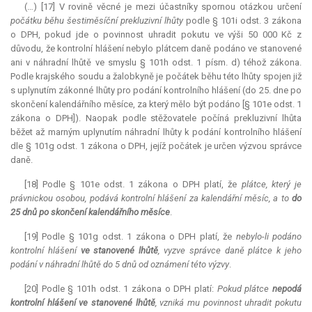
(…) [17] V rovině věcné je mezi účastníky spornou otázkou určení
počátku běhu šestiměsíční prekluzivní lhůty
podle § 101i odst. 3 zákona
o DPH, pokud jde o povinnost uhradit pokutu ve výši 50 000 Kč z
důvodu, že kontrolní hlášení nebylo plátcem daně podáno ve stanovené
ani v náhradní lhůtě ve smyslu § 101h odst. 1 písm. d) téhož zákona.
Podle krajského soudu a žalobkyně je počátek běhu této lhůty spojen již
s uplynutím zákonné lhůty pro podání kontrolního hlášení (do 25. dne po
skončení kalendářního měsíce, za který mělo být podáno [§ 101e odst. 1
zákona o DPH]). Naopak podle stěžovatele počíná
prekluzivní lhůta
běžet až marným uplynutím náhradní lhůty k podání kontrolního hlášení
dle § 101g odst. 1 zákona o DPH, jejíž počátek je určen výzvou správce
daně.
[18] Podle § 101e odst. 1 zákona o DPH platí, že
plátce, který je
právnickou osobou, podává kontrolní hlášení za kalendářní měsíc, a to
do
25 dnů po skončení kalendářního měsíce
.
[19] Podle § 101g odst. 1 zákona o DPH platí, že
nebylo
-
li podáno
kontrolní hlášení
ve stanovené lhůtě
, vyzve správce daně plátce k jeho
podání v náhradní lhůtě do 5 dnů od oznámení této výzvy
.
[20] Podle § 101h odst. 1 zákona o DPH platí:
Pokud plátce
nepodá
kontrolní hlášení ve stanovené lhůtě
, vzniká mu povinnost uhradit pokutu