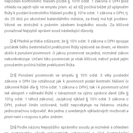
nepodání kontrolního hlášení podle § 101h odst. 1 zákona o DPH [bez
ohledu na jejich výši ve smyslu písm. a) až d)] počíná běžet již uplynutím
lhůty k podání kontrolního hlášení podle § 101e odst. 1 zákona o DPH, tj.
do 25 dnů po skončení kalendářního měsíce, za který má být podáno.
Věcně se ztotožnil s právním závěrem krajského soudu. Za klíčové
považoval Nejvyšší správní soud následující důvody.
[24] Předně je třeba zdůraznit, že § 101i odst. 3 zákona o DPH spojuje
počátek běhu šestiměsíční prekluzivní lhůty výslovně se dnem,
ve kterém
došlo k porušení povinnosti
. O jakou povinnost se jedná, nicméně zákon
nekonkretizuje. Určení této povinnosti je však klíčové, neboť právě jejím
porušením počíná běžet
prekluzivní lhůta
.
[25] Porušení povinnosti ve smyslu § 101i odst. 3 věty poslední
zákona o DPH lze vztáhnout jak k
povinnosti podat kontrolní hlášení
(v
zákonné lhůtě dle § 101e odst. 1 zákona o DPH), tak i k
povinnosti učinit
tak alespoň v náhradní lhůtě v návaznosti na výzvu správce daně
(dle §
101g odst. 1 téhož zákona). Jazykový výklad § 101i odst. 3 zákona o
DPH, pokud činěn izolovaně, tudíž neposkytuje na řešenou otázku
jednoznačnou odpověď. Ani jedna z uvedených výkladových možností
a
priori
není v rozporu s jeho zněním.
[26] Podle názoru Nejvyššího správního soudu je nicméně s ohledem