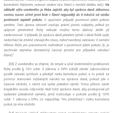
kontrolním hlášením, nutnost vedení více řízení o tomtéž deliktu atd.).
Na
základě výše uvedeného je třeba zajistit, aby byl správce daně zákonnou
cestou nucen učinit první krok v řízení nejpozději do 6 měsíců od vzniku
povinnosti zaplatit pokutu
. V opačném případě povinnost platit pokutu
zanikne. Tato úprava zároveň zvyšuje právní jistotu subjektu, jelikož po
uplynutí předmětné lhůty nebude možno tento daňový delikt již
sankcionovat. V případě, že správce daně platební výměr v dané lhůtě vydá,
nedochází ke změně stávajícího stavu, neboť navržený odstavec 3 nemění
tříletou lhůtu pro pravomocné rozhodnutí o povinnosti platit pokutu (tj. je
zachován zejména dostatečný časový prostor pro případné odvolací
řízení)
.“
[33] Z uvedeného je zřejmé, že smysl a účel šestiměsíční prekluzivní
lhůty podle § 101i odst. 3 zákona o DPH odráží záměr zákonodárce
posílit
zásadu rychlosti a předejít riziku kumulace pokut
, a to právě za
pomoci stanovení zvýšených nároků na správce daně, pokud jde o
časové období, v němž má vydat platební výměr. Tomu přitom závěr
krajského soudu odpovídá. Nutí totiž správce daně, aby postupoval při
vydávání platebních výměrů, jimiž rozhoduje o pokutě podle § 101h
odst. 1 zákona o DPH, co nejrychleji. Tím předchází i riziku kumulace
pokut za více období.