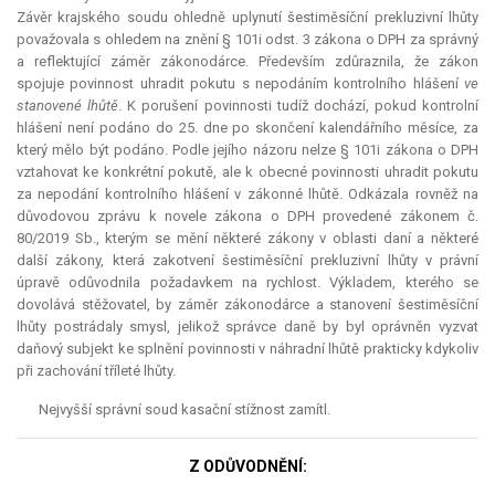
Závěr krajského soudu ohledně uplynutí šestiměsíční prekluzivní lhůty
považovala s ohledem na znění § 101i odst. 3 zákona o DPH za správný
a reflektující záměr zákonodárce. Především zdůraznila, že zákon
spojuje povinnost uhradit pokutu s nepodáním kontrolního hlášení
ve
stanovené lhůtě
. K porušení povinnosti tudíž dochází, pokud kontrolní
hlášení není podáno do 25. dne po skončení kalendářního měsíce, za
který mělo být podáno. Podle jejího názoru nelze § 101i zákona o DPH
vztahovat ke konkrétní pokutě, ale k obecné povinnosti uhradit pokutu
za nepodání kontrolního hlášení v zákonné lhůtě. Odkázala rovněž na
důvodovou zprávu k novele zákona o DPH provedené zákonem č.
80/2019 Sb., kterým se mění některé zákony v oblasti daní a některé
další zákony, která zakotvení šestiměsíční prekluzivní lhůty v právní
úpravě odůvodnila požadavkem na rychlost. Výkladem, kterého se
dovolává stěžovatel, by záměr zákonodárce a stanovení šestiměsíční
lhůty postrádaly smysl, jelikož správce daně by byl oprávněn vyzvat
daňový subjekt ke splnění povinnosti v náhradní lhůtě prakticky kdykoliv
při zachování tříleté lhůty.
Nejvyšší správní soud kasační stížnost zamítl.
Z ODŮVODNĚNÍ: