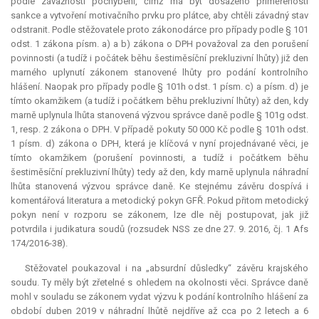
podle závažnosti pochybení, čímž má být dosaženo přiměřenosti
sankce a vytvoření motivačního prvku pro plátce, aby chtěli závadný stav
odstranit. Podle stěžovatele proto zákonodárce pro případy podle § 101
odst. 1 zákona písm. a) a b) zákona o DPH považoval za den porušení
povinnosti (a tudíž i počátek běhu šestiměsíční prekluzivní lhůty) již den
marného uplynutí zákonem stanovené lhůty pro podání kontrolního
hlášení. Naopak pro případy podle § 101h odst. 1 písm. c) a písm. d) je
tímto okamžikem (a tudíž i počátkem běhu prekluzivní lhůty) až den, kdy
marně uplynula lhůta stanovená výzvou správce daně podle § 101g odst.
1, resp. 2 zákona o DPH. V případě pokuty 50 000 Kč podle § 101h odst.
1 písm. d) zákona o DPH, která je klíčová v nyní projednávané věci, je
tímto okamžikem (porušení povinnosti, a tudíž i počátkem běhu
šestiměsíční prekluzivní lhůty) tedy až den, kdy marně uplynula náhradní
lhůta stanovená výzvou správce daně. Ke stejnému závěru dospívá i
komentářová literatura a metodický pokyn GFŘ. Pokud přitom metodický
pokyn není v rozporu se zákonem, lze dle něj postupovat, jak již
potvrdila i
judikatura
soudů (rozsudek NSS ze dne 27. 9. 2016, čj. 1 Afs
174/2016-38).
Stěžovatel poukazoval i na „absurdní důsledky“ závěru krajského
soudu. Ty měly být zřetelné s ohledem na okolnosti věci. Správce daně
mohl v souladu se zákonem vydat výzvu k podání kontrolního hlášení za
období duben 2019 v náhradní lhůtě nejdříve až cca po 2 letech a 6