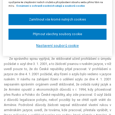
využijeme ke zlepšování našich služeb a přizpůsobení obsahu webu přímo Vám na
přečíst, neboť česky dostatečně neumí a tlumočník z arménštiny nebyl
míru.
Oznámení o ochraně osobních údajů a souborů cookie
přítomen, v důsledku čehož si stěžovatel nemohl ověřit, zda protokol
obsahoval všechna jeho tvrzení. Stěžovatel se dále domníval, že splnil
podmínky stanovené v § 12 a § 14 zákona o azylu, neboť má důvodný
Zamítnout vše kromě nutných cookies
strach z pronásledování pro svou homosexuální orientaci. V Arménii
homosexualita není uznávána, takže stěžovatel se musí skrývat;
Přijmout všechny soubory cookie
homosexualita je dokonce považována za trestný čin s trestní sazbou
odnětí svobody až do pěti let. Hrozba uvěznění je minimálně důvodem
pro udělení humanitárního azylu. O tomto důvodu se ani žalovaný ani
Nastavení souborů cookie
soud nezmiňovali.
Ze správního spisu vyplývá, že stěžovatel učinil prohlášení o úmyslu
požádat o azyl dne 3. 1. 2001, a to žádostí psanou v ruském jazyce, v níž
uvedl pouze to, že do České republiky přijel pracovat. V prohlášení o
jazyce ze dne 4. 1. 2001 požádal, aby řízení o azylu bylo vedeno v jazyce
ruském. V návrhu na zahájení řízení o udělení azylu ze dne 4. 1. 2001
sepsaném správním orgánem uvedl stěžovatel, že ovládá ruský jazyk a
že Arménii opustil z ekonomických důvodů v r. 1994, kdy přicestoval
přes Rusko a Polsko do České republiky, aby zde pracoval. O azyl žádá
z důvodů legalizace pobytu, neboť později by se chtěl opět vrátit do
Arménie. Podrobné důvody žádosti sepsal stěžovatel vlastní rukou v
arménském jazyce; uvedl, že továrna, kde pracoval, přestala vyrábět, v