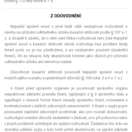
podle § 110 věty druhé s. ř. s.
Z ODŮVODNĚNÍ:
Nejvyšší správní soud v prvé řadě vážil nezbytnost rozhodnutí o
návrhu na přiznání odkladného účinku kasační stížnosti podle § 107 s. ř.
s. a dospěl k závěru, že o něm není třeba rozhodovat tam, kde Nejvyšší
správní soud o kasační stížnosti věcně rozhoduje bez prodlení (tedy
ihned poté, co je mu předložena, a po nezbytném poučení účastníků
řízení), čili za situace, kdy skutečnosti tvrzené jako důvod pro přiznání
odkladného účinku ani nemohou nastat.
Důvodnost kasační stížnosti posoudil Nejvyšší správní soud v
mezích jejího rozsahu a uplatněných důvodů (§ 109 odst. 2 a 3 s. ř. s.).
V řízení před správním orgánem je povinností správního orgánu
respektovat základní pravidla řízení, vyplývající z § 3 správního řádu a
vyjadřující v obecné formě hlavní zásady správního řízení, rozvedené a
konkretizované v dalších zákonných ustanoveních. V řízení o azylu je pro
posouzení naplnění zákonných podmínek, ale i pro rozsah dokazování,
rozhodující uvedení důvodů žadatelem v žádosti, a to při pohovoru nebo
v jiných podáních učiněných do vydání rozhodnutí. Žadatel je tím, kdo se
domáhá udělení azylu a kdo tvrdí určité skutečnosti, na jejichž základě