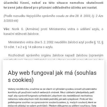
účastníků řízení, neboť za této situace nemohou skutečnosti
tvrzené jako důvod pro přiznání odkladného účinku ani nastat.
(Podle rozsudku Nejvyššího správního soudu ze dne 28. 8. 2003, čj. 2 Azs
3/2003-44)
Věc:
Norik G. (Arménie) proti Ministerstvu vnitra o udělení azylu, o
kasační stížnosti žalobce.
Ministerstvo vnitra dne 5. 2. 2002 neudělilo žalobci azyl podle § 12, §
13 odst. 1 a 2 a § 14 zákona o azylu.
Rozhodnutí správního orgánu žalobce napadl žalobou (opravným
prostředkem), kterou Městský soud v Praze zamítl rozsudkem ze dne
25. 4. 2003.
Aby web fungoval jak má (souhlas
V kasační stížnosti se žalobce domáhal zrušení rozsudku
Městského soudu a rovněž navrhl, aby Nejvyšší správní soud kasační
s cookies)
stížnosti přiznal odkladný účinek.
Vážený návštěvníku, snažíme se ze všech sil přinášet vysokou úroveň uživatelského
Stížní námitky lze shrnout takto: Pohovor se stěžovatelem byl veden v
komfortu při používání našich webových stránek. Mezi základní předpoklady patří
ruském jazyce, ačkoliv mu stěžovatel nerozumí natolik dobře, aby se v
např. aby správně fungovalo vyhledávání, abychom vás neobtěžovali nevhodnou
reklamou nebo abychom měli dostatek podnětů, jak web vylepšovat. Proto od Vás
něm mohl dostatečně vyjadřovat; neměl však dostatek odvahy trvat na
potřebujeme souhlas se zpracováním souborů cookies, tj. malých souborů, které se
tlumočníku z arménštiny. Protokol o pohovoru si nemohl stěžovatel
dočasně ukládají ve vašem prohlížeči. Předem děkujeme za udělení souhlasu. Data