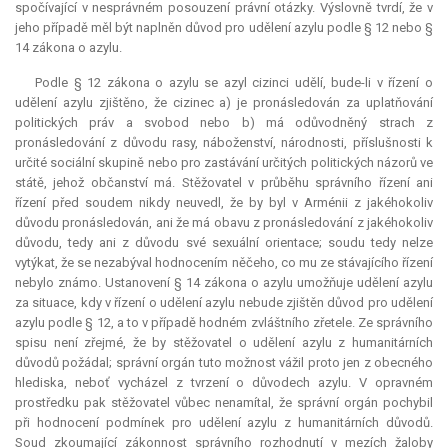
spočívající v nesprávném posouzení právní otázky. Výslovně tvrdí, že v
jeho případě měl být naplněn důvod pro udělení azylu podle § 12 nebo §
14 zákona o azylu.
Podle § 12 zákona o azylu se azyl cizinci udělí, bude-li v řízení o
udělení azylu zjištěno, že cizinec a) je pronásledován za uplatňování
politických práv a svobod nebo b) má odůvodněný strach z
pronásledování z důvodu rasy, náboženství, národnosti, příslušnosti k
určité sociální skupině nebo pro zastávání určitých politických názorů ve
státě, jehož občanství má. Stěžovatel v průběhu správního řízení ani
řízení před soudem nikdy neuvedl, že by byl v Arménii z jakéhokoliv
důvodu pronásledován, ani že má obavu z pronásledování z jakéhokoliv
důvodu, tedy ani z důvodu své sexuální orientace; soudu tedy nelze
vytýkat, že se nezabýval hodnocením něčeho, co mu ze stávajícího řízení
nebylo známo. Ustanovení § 14 zákona o azylu umožňuje udělení azylu
za situace, kdy v řízení o udělení azylu nebude zjištěn důvod pro udělení
azylu podle § 12, a to v případě hodném zvláštního zřetele. Ze správního
spisu není zřejmé, že by stěžovatel o udělení azylu z humanitárních
důvodů požádal; správní orgán tuto možnost vážil proto jen z obecného
hlediska, neboť vycházel z tvrzení o důvodech azylu. V opravném
prostředku pak stěžovatel vůbec nenamítal, že správní orgán pochybil
při hodnocení podmínek pro udělení azylu z humanitárních důvodů.
Soud zkoumající zákonnost správního rozhodnutí v mezích žaloby