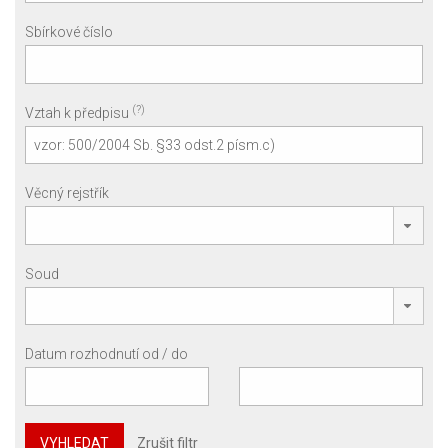
Sbírkové číslo
(?)
Vztah k předpisu
Věcný rejstřík
Soud
Datum rozhodnutí od / do
VYHLEDAT
Zrušit filtr