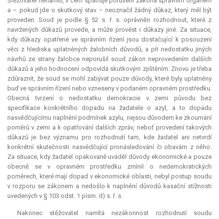
Stěžovatel nenamítl, v čem spatřuje porušení zákona správním orgánem
a – pokud jde o skutkový stav – neoznačil žádný důkaz, který měl být
proveden. Soud je podle § 52 s. ř. s. oprávněn rozhodnout, které z
navržených důkazů provede, a může provést i důkazy jiné. Za situace,
kdy důkazy opatřené ve správním řízení jsou dostačující k posouzení
věci z hlediska uplatněných žalobních důvodů, a při nedostatku jiných
návrhů ze strany žalobce neporušil soud zákon neprovedením dalších
důkazů a jeho hodnocení odpovídá skutkovým zjištěním. Znovu je třeba
zdůraznit, že soud se mohl zabývat pouze důvody, které byly uplatněny
buď ve správním řízení nebo vzneseny v podaném opravném prostředku.
Obecná tvrzení o nedostatku demokracie v zemi původu bez
specifikace konkrétního dopadu na žadatele o azyl, a to dopadu
nasvědčujícímu naplnění podmínek azylu, nejsou důvodem ke zkoumání
poměrů v zemi a k opatřování dalších zpráv, neboť provedení takových
důkazů je bez významu pro rozhodnutí tam, kde žadatel ani netvrdí
konkrétní skutečnosti nasvědčující pronásledování či obavám z něho.
Za situace, kdy žadatel opakovaně uváděl důvody ekonomické a pouze
obecně se v opravném prostředku zmínil o nedemokratických
poměrech, které mají dopad v ekonomické oblasti, nebyl postup soudu
v rozporu se zákonem a nedošlo k naplnění důvodů kasační stížnosti
uvedených v § 103 odst. 1 písm. d) s. ř. s.
Nakonec stěžovatel namítá nezákonnost rozhodnutí soudu