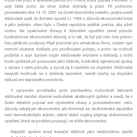
Praze měl práci a vydělával peníze pro rodinu, která zůstala v Arménii. O
azyl žádá proto, že chce získat doklady a práci. Při pohovoru
provedeném dne 14. 12. 2001 za účasti tlumočníka ruského jazyka uvedl
stěžovatel opět, že Arménii opustil v r. 1994 z důvodů ekonomické krize
a jeho jediným cílem bylo v České republice vydělat peníze, aby uživil
rodinu. Na opakované dotazy k důvodům opuštění země původu
konkretizoval ekonomické důvody, a to tak, že byl půl roku bez práce i
bez jakékoliv podpory. Přijel pracovat pro arménskou firmu, ovšem nyní
nemohl obstarat doklady pro prodloužení pobytu, a proto se rozhodl
požádat o azyl. Správní orgán stěžovatele seznámil s doklady, z nichž
bude vycházet při posouzení jeho žádosti, konkrétně vyjmenoval zprávy
o situaci v zemi původu, a vyzval jej k návrhům na doplnění. Stěžovatel
nevyužil možnosti se s doklady seznámit, neměl návrhy na doplnění
důkazů ani sepsaného protokolu.
V opravném prostředku proti zamítavému rozhodnutí žalované
stěžovatel namítal obecně nedostatek skutkových zjištění a uvedl, že v
řízení detailně popsal své oprávněné obavy z pronásledování. Jeho
důvody nebyly jen ekonomické, ale domníval se, že Arménská republika
není demokratickým státem, neboť státní orgány přijímají diskriminační
opatření, která se posléze projevují i ve sféře ekonomické.
Nejvyšší správní soud kasační stížnost jako nedůvodnou zamítl