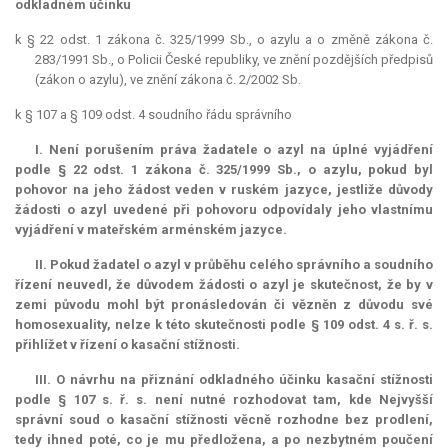
odkladném účinku
k § 22 odst. 1 zákona č. 325/1999 Sb., o azylu a o změně zákona č.
283/1991 Sb., o Policii České republiky, ve znění pozdějších předpisů
(zákon o azylu), ve znění zákona č. 2/2002 Sb.
k § 107 a § 109 odst. 4 soudního řádu správního
I. Není porušením práva žadatele o azyl na úplné vyjádření
podle § 22 odst. 1 zákona č. 325/1999 Sb., o azylu, pokud byl
pohovor na jeho žádost veden v ruském jazyce, jestliže důvody
žádosti o azyl uvedené při pohovoru odpovídaly jeho vlastnímu
vyjádření v mateřském arménském jazyce.
II. Pokud žadatel o azyl v průběhu celého správního a soudního
řízení neuvedl, že důvodem žádosti o azyl je skutečnost, že by v
zemi původu mohl být pronásledován či vězněn z důvodu své
homosexuality, nelze k této skutečnosti podle § 109 odst. 4 s. ř. s.
přihlížet v řízení o kasační stížnosti.
III. O návrhu na přiznání odkladného účinku kasační stížnosti
podle § 107 s. ř. s. není nutné rozhodovat tam, kde Nejvyšší
správní soud o kasační stížnosti věcně rozhodne bez prodlení,
tedy ihned poté, co je mu předložena, a po nezbytném poučení