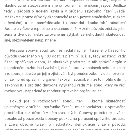
vlastnoručně stěžovatelem v jeho rodném arménském jazyce. Jestliže
tedy v žádosti o udělení azylu a v průběhu azylového řízení uváděl
stěžovatel pouze důvody ekonomické (a to v jazyce arménském, ruském
i českém) a jim nasvědčovalo i dosavadní dlouhodobé působení
žadatele v České republice a skutečnost, že v zemi původu zůstala jeho
žena a dvě děti, nelze žalovanému vytýkat, že nehodnotil skutečnosti
jiné, stěžovatelem neuplatněné.
Nejvyšší správní soud tak neshledal naplnění tvrzeného kasačního
důvodu uvedeného v § 103 odst. 1 písm. b) s. ř. s., tedy existenci vady
řízení spočívající v tom, že skutková podstata, z níž správní orgán v
napadeném rozhodnutí vycházel, nemá oporu ve spisech nebo je s nimi
v rozporu, nebo že při jejím zjišťování byl porušen zákon v ustanoveních
o řízení před správním orgánem takovým způsobem, že to mohlo ovlivnit
zákonnost, a pro tuto důvodně vytýkanou vadu měl soud, který ve věci
rozhodoval, napadené rozhodnutí správního orgánu zrušit.
Pokud jde o rozhodování soudu, ten – kromě skutečností
uplatněných v průběhu správního řízení – musel vycházet i z opravného
prostředku a z důvodů v něm uvedených. Opravný prostředek ovšem
obsahoval pouze zcela obecný poukaz na porušení správního procesu
a zcela obecné tvrzení o nedostatku demokracie v zemi původu.