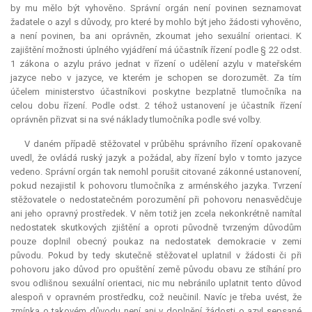
by mu mělo být vyhověno. Správní orgán není povinen seznamovat
žadatele o azyl s důvody, pro které by mohlo být jeho žádosti vyhověno,
a není povinen, ba ani oprávněn, zkoumat jeho sexuální orientaci. K
zajištění možnosti úplného vyjádření má účastník řízení podle § 22 odst.
1 zákona o azylu právo jednat v řízení o udělení azylu v mateřském
jazyce nebo v jazyce, ve kterém je schopen se dorozumět. Za tím
účelem ministerstvo účastníkovi poskytne bezplatně tlumočníka na
celou dobu řízení. Podle odst. 2 téhož ustanovení je účastník řízení
oprávněn přizvat si na své náklady tlumočníka podle své volby.
V daném případě stěžovatel v průběhu správního řízení opakovaně
uvedl, že ovládá ruský jazyk a požádal, aby řízení bylo v tomto jazyce
vedeno. Správní orgán tak nemohl porušit citované zákonné ustanovení,
pokud nezajistil k pohovoru tlumočníka z arménského jazyka. Tvrzení
stěžovatele o nedostatečném porozumění při pohovoru nenasvědčuje
ani jeho opravný prostředek. V něm totiž jen zcela nekonkrétně namítal
nedostatek skutkových zjištění a oproti původně tvrzeným důvodům
pouze doplnil obecný poukaz na nedostatek demokracie v zemi
původu. Pokud by tedy skutečně stěžovatel uplatnil v žádosti či při
pohovoru jako důvod pro opuštění země původu obavu ze stíhání pro
svou odlišnou sexuální orientaci, nic mu nebránilo uplatnit tento důvod
alespoň v opravném prostředku, což neučinil. Navíc je třeba uvést, že
zmínka o takovém důvodu není ani v doplnění žádosti o azyl sepsané