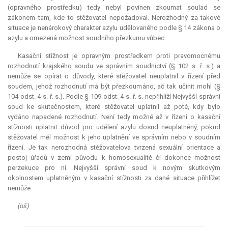
(opravného prostředku) tedy nebyl povinen zkoumat soulad se
zákonem tam, kde to stěžovatel nepožadoval. Nerozhodný za takové
situace je nenárokový charakter azylu udělovaného podle § 14 zákona o
azylu a omezená možnost soudního přezkumu vůbec.
Kasační stížnost je opravným prostředkem proti pravomocnému
rozhodnutí krajského soudu ve správním soudnictví (§ 102 s. ř. s.) a
nemůže se opírat o důvody, které stěžovatel neuplatnil v řízení před
soudem, jehož rozhodnutí má být přezkoumáno, ač tak učinit mohl (§
104 odst. 4 s. ř. s.). Podle § 109 odst. 4 s. ř. s. nepřihlíží Nejvyšší správní
soud ke skutečnostem, které stěžovatel uplatnil až poté, kdy bylo
vydáno napadené rozhodnutí. Není tedy možné až v řízení o kasační
stížnosti uplatnit důvod pro udělení azylu dosud neuplatněný, pokud
stěžovatel měl možnost k jeho uplatnění ve správním nebo v soudním
řízení. Je tak nerozhodná stěžovatelova tvrzená sexuální orientace a
postoj úřadů v zemi původu k homosexualitě či dokonce možnost
perzekuce pro ni. Nejvyšší správní soud k novým skutkovým
okolnostem uplatněným v kasační stížnosti za dané situace přihlížet
nemůže.
(oš)