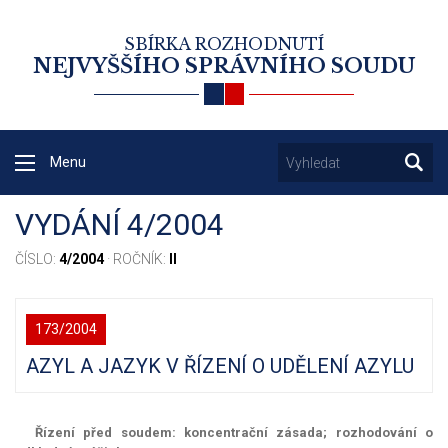
SBÍRKA ROZHODNUTÍ
NEJVYŠŠÍHO SPRÁVNÍHO SOUDU
Menu
VYDÁNÍ 4/2004
ČÍSLO:
4/2004
· ROČNÍK:
II
173/2004
AZYL A JAZYK V ŘÍZENÍ O UDĚLENÍ AZYLU
Řízení před soudem: koncentrační zásada; rozhodování o