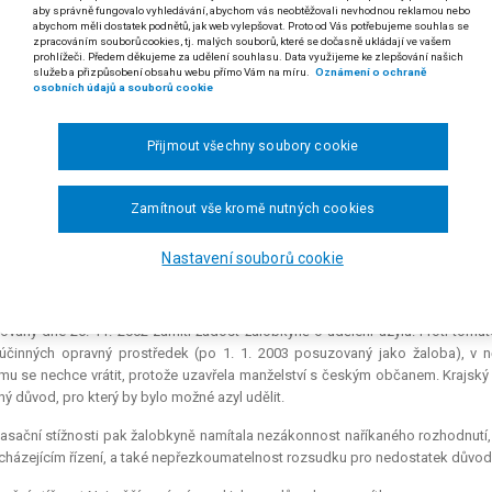
aby správně fungovalo vyhledávání, abychom vás neobtěžovali nevhodnou reklamou nebo
zylu), ve znění zákona č. 2/2002 Sb.
abychom měli dostatek podnětů, jak web vylepšovat. Proto od Vás potřebujeme souhlas se
zpracováním souborů cookies, tj. malých souborů, které se dočasně ukládají ve vašem
 odst. 1 písm. a) bod 1. zákona č. 326/1999 Sb., o pobytu cizinců na územ
prohlížeči. Předem děkujeme za udělení souhlasu. Data využijeme ke zlepšování našich
kon o pobytu cizinců")
služeb a přizpůsobení obsahu webu přímo Vám na míru.
Oznámení o ochraně
osobních údajů a souborů cookie
 Manželství s občanem České republiky pojmově vylučuje udělení azylu
 občanu České republiky nemůže být v České republice azyl udělen. Trv
Přijmout všechny soubory cookie
republiky, je upraven v § 65 odst. 1 písm. a) bod 1. zákona o pobytu ciz
. Manželství s občanem České republiky samo o sobě nepředstavuje pří
Zamítnout vše kromě nutných cookies
 humanitární azyl podle § 14 zákona o azylu.
 rozsudku Nejvyššího správního soudu ze dne 17. 9. 2003, čj. 4 Azs 6/2003-55)
Nastavení souborů cookie
nh Hai N. (Vietnamská socialistická republika) proti Ministerstvu vnitra o uděle
ovaný dne 26. 11. 2002 zamítl žádost žalobkyně o udělení azylu. Proti tom
účinných opravný prostředek (po 1. 1. 2003 posuzovaný jako žaloba), v n
mu se nechce vrátit, protože uzavřela manželství s českým občanem. Krajský 
ý důvod, pro který by bylo možné azyl udělit.
asační stížnosti pak žalobkyně namítala nezákonnost naříkaného rozhodnutí
cházejícím řízení, a také nepřezkoumatelnost rozsudku pro nedostatek důvod