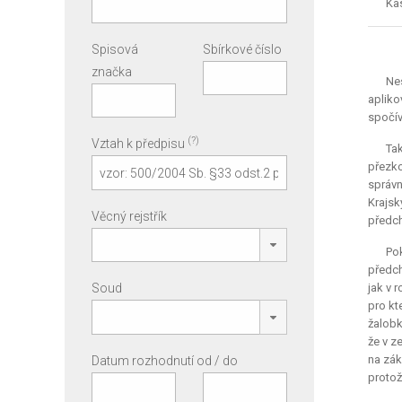
Kas
Spisová
Sbírkové číslo
značka
Ne
apliko
spočív
(?)
Vztah k předpisu
Ta
přezko
správn
Krajsk
Věcný rejstřík
předch
Po
předch
Soud
jak v 
pro kt
žalobk
že v z
na zák
Datum rozhodnutí od / do
protož