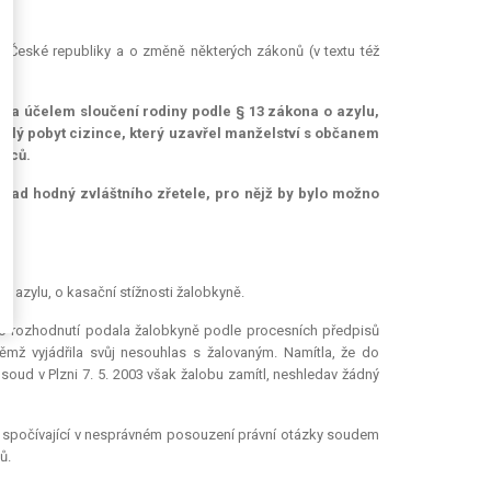
í České republiky a o změně některých zákonů (v textu též
 za účelem sloučení rodiny podle § 13 zákona o azylu,
alý pobyt cizince, který uzavřel manželství s občanem
inců.
pad hodný zvláštního zřetele, pro nějž by bylo možno
ní azylu, o kasační stížnosti žalobkyně.
uto rozhodnutí podala žalobkyně podle procesních předpisů
ěmž vyjádřila svůj nesouhlas s žalovaným. Namítla, že do
soud v Plzni 7. 5. 2003 však žalobu zamítl, neshledav žádný
, spočívající v nesprávném posouzení právní otázky soudem
ů.