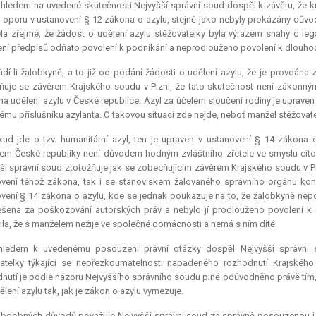
hledem na uvedené skutečnosti Nejvyšší správní soud dospěl k závěru, že k
 oporu v ustanovení § 12 zákona o azylu, stejně jako nebyly prokázány důvod
la zřejmé, že žádost o udělení azylu stěžovatelky byla výrazem snahy o lega
ní předpisů odňato povolení k podnikání a neprodlouženo povolení k dlouh
dí-li žalobkyně, a to již od podání žádosti o udělení azylu, že je provdána
ňuje se závěrem Krajského soudu v Plzni, že tato skutečnost není zákonný
na udělení azylu v České republice. Azyl za účelem sloučení rodiny je uprave
ému příslušníku azylanta. O takovou situaci zde nejde, neboť manžel stěžovat
kud jde o tzv. humanitární azyl, ten je upraven v ustanovení § 14 zákona 
m České republiky není důvodem hodným zvláštního zřetele ve smyslu cito
ší správní soud ztotožňuje jak se zobecňujícím závěrem Krajského soudu v Pl
vení téhož zákona, tak i se stanoviskem žalovaného správního orgánu konk
vení § 14 zákona o azylu, kde se jednak poukazuje na to, že žalobkyně nepo
ešena za poškozování autorských práv a nebylo jí prodlouženo povolení k
ila, že s manželem nežije ve společné domácnosti a nemá s ním dítě.
hledem k uvedenému posouzení právní otázky dospěl Nejvyšší správní s
vatelky týkající se nepřezkoumatelnosti napadeného rozhodnutí Krajskéh
nutí je podle názoru Nejvyššího správního soudu plně odůvodněno právě tím
ělení azylu tak, jak je zákon o azylu vymezuje.
obdobných důvodů považuje Nejvyšší správní soud za správně posouzenou i o