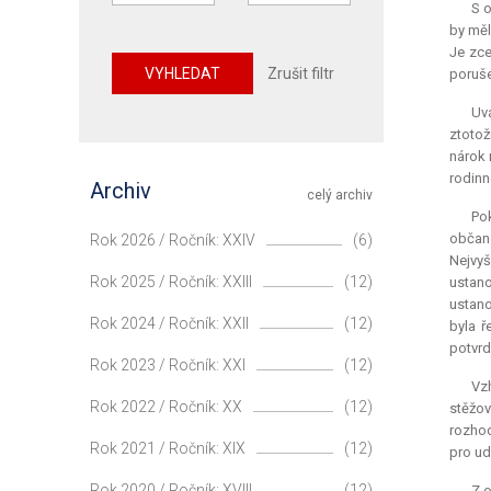
S o
by měl
Je zce
VYHLEDAT
Zrušit filtr
poruše
Uvá
ztotož
nárok 
rodinn
Archiv
celý archiv
Po
občane
Rok 2026 / Ročník: XXIV
(6)
Nejvyš
Rok 2025 / Ročník: XXIII
(12)
ustano
ustano
Rok 2024 / Ročník: XXII
(12)
byla ř
potvrd
Rok 2023 / Ročník: XXI
(12)
Vz
Rok 2022 / Ročník: XX
(12)
stěžo
rozhod
Rok 2021 / Ročník: XIX
(12)
pro ud
Rok 2020 / Ročník: XVIII
(12)
Z 