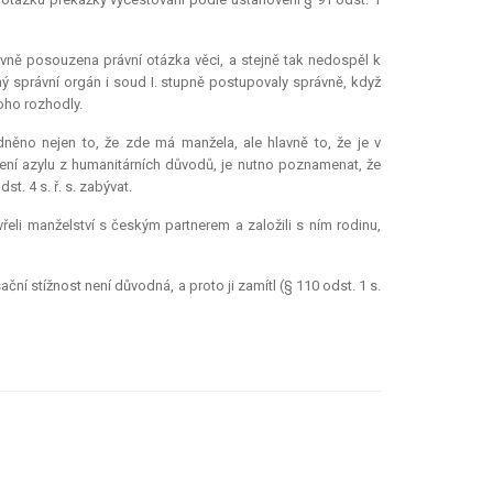
ávně posouzena právní otázka věci, a stejně tak nedospěl k
ý správní orgán i soud I. stupně postupovaly správně, když
oho rozhodly.
něno nejen to, že zde má manžela, ale hlavně to, že je v
lení azylu z humanitárních důvodů, je nutno poznamenat, že
. 4 s. ř. s. zabývat.
řeli manželství s českým partnerem a založili s ním rodinu,
í stížnost není důvodná, a proto ji zamítl (§ 110 odst. 1 s.