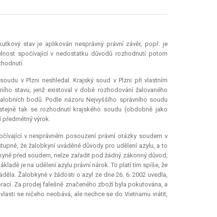
tkový stav je aplikován nesprávný právní závěr, popř. je
elnost spočívající v nedostatku důvodů rozhodnutí potom
zhodnutí.
udu v Plzni neshledal. Krajský soud v Plzni při vlastním
ího stavu, jenž existoval v době rozhodování žalovaného
žalobních bodů. Podle názoru Nejvyššího správního soudu
a stejně tak se rozhodnutí krajského soudu (obdobně jako
í předmětný výrok.
očívající v nesprávném posouzení právní otázky soudem v
 stupně, že žalobkyní uváděné důvody pro udělení azylu, a to
bkyně před soudem, nelze zařadit pod žádný zákonný důvod,
ákladě je na udělení azylu právní nárok. To platí tím spíše, že
děla. Žalobkyně v žádosti o azyl ze dne 26. 6. 2002 uvedla,
ací. Za prodej falešně značeného zboží byla pokutována, a
vlasti se ničeho neobává, ale nechce se do Vietnamu vrátit,