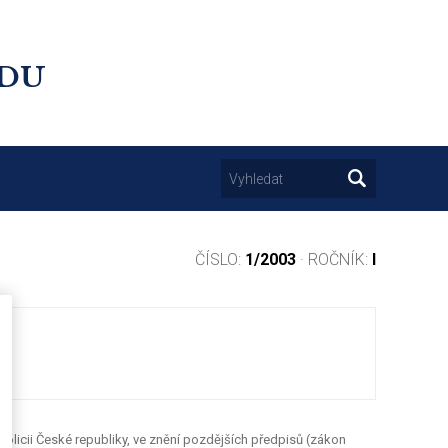
UDU
ČÍSLO:
1/2003
· ROČNÍK:
I
Policii České republiky, ve znění pozdějších předpisů (zákon