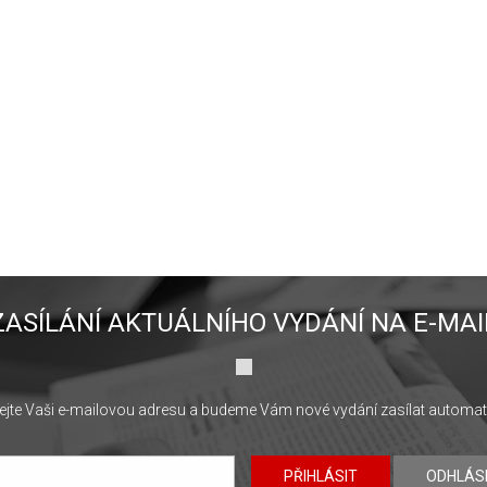
ZASÍLÁNÍ AKTUÁLNÍHO VYDÁNÍ NA E-MAI
jte Vaši e-mailovou adresu a budeme Vám nové vydání zasílat automat
PŘIHLÁSIT
ODHLÁS