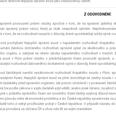
ační stížnost Nejvyšší správní soud jako nedůvodnou zamítl.
Z ODŮVODNĚNÍ:
správné posouzení právní otázky spočívá v tom, že na správně zjištěný sku
ván správný právní názor, který je však nesprávně vyložen. Nepřezkoumat
á v tom, že se rozhodnutí neopírá o důvody, které opodstatňují určitý výrok ro
ková pochybení Nejvyšší správní soud v napadeném rozhodnutí Krajského so
umání žalobou dotčeného rozhodnutí správně vyšel ze skutkového a právn
ího orgánu, a zabýval se všemi výroky napadeného rozhodnutí v mezích 
ý soud v Plzni právní otázku v předcházejícím řízení posoudil správně, 
ázející rozhodnutí žalovaného) dostatečně opírá o důvody, které opodstatňuj
kud žalobkyně namítá nezákonnost rozhodnutí Krajského soudu v Plzni, sp
ázejícím řízení, Nejvyšší správní soud se plně ztotožňuje se závěry soudu I.
roli žadatelky před správním orgánem, tak potom obdobně i v postavení žalo
erý lze podle zákona o azylu žadateli azyl udělit, anebo jinak řečeno, na jehož z
yně v průběhu správního řízení ani soudního řízení žádný azylový důvod neuvá
emi původu měla ekonomické problémy a do České republiky vycestovala za pr
ladě toho jí nebyl prodloužen pobyt v České republice. V případě návratu do 
e je provdaná za občana ČR a chce zde žít se svým manželem.