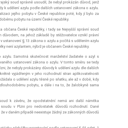
rajský soud správně usoudil, že nebyl prokázán důvod, jenž
y k udělení azylu podle dalších ustanovení zákona o azylu.
lizaci jejího pobytu v České republice poté, kdy jí bylo za
odobému pobytu na území České republiky.
 za občana České republiky, i tady se Nejvyšší správní soud
m důvodem, na jehož základě by stěžovatelce vznikl právní
n v ustanovení § 13 zákona o azylu a počítá s udělením azylu
elky není azylantem, nýbrž je občanem České republiky.
o azylu. Samotná skutečnost manželství žadatele o azyl s
vaného ustanovení zákona o azylu. V tomto směru se tedy
zni, že nebyly prokázány důvody k udělení azylu dle dalších
rétně vyjádřeným v jeho rozhodnutí stran aplikovatelnosti
žádala o udělení azylu těsně po sňatku, ale až v době, kdy
 dlouhodobému pobytu, a dále i na to, že žalobkyně sama
oud k závěru, že opodstatnění nemá ani další námitka
o soudu v Plzni pro nedostatek důvodů rozhodnutí. Dané
, že v daném případě neexistuje žádný ze zákonných důvodů
tázku překážky vycestování podle ustanovení § 91 odst. 1