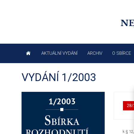
NE
AKTUÁLNÍ VYDÁNÍ
ARCHIV
O SBÍRCE
VYDÁNÍ 1/2003
28/
k § 12