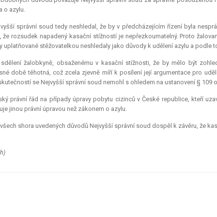
 o azylu.
vyšší správní soud tedy neshledal, že by v předcházejícím řízení byla nespr
, že rozsudek napadený kasační stížností je nepřezkoumatelný. Proto žalovan
 uplatňované stěžovatelkou neshledaly jako důvody k udělení azylu a podle t
 sdělení žalobkyně, obsaženému v kasační stížnosti, že by mělo být zohled
né době těhotná, což zcela zjevně míří k posílení její argumentace pro udě
skutečností se Nejvyšší správní soud nemohl s ohledem na ustanovení § 109 odst
ký právní řád na případy úpravy pobytu cizinců v České republice, kteří uzav
je jinou právní úpravou než zákonem o azylu.
všech shora uvedených důvodů Nejvyšší správní soud dospěl k závěru, že kasačn
h)