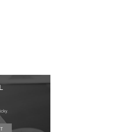
L
icky.
IT