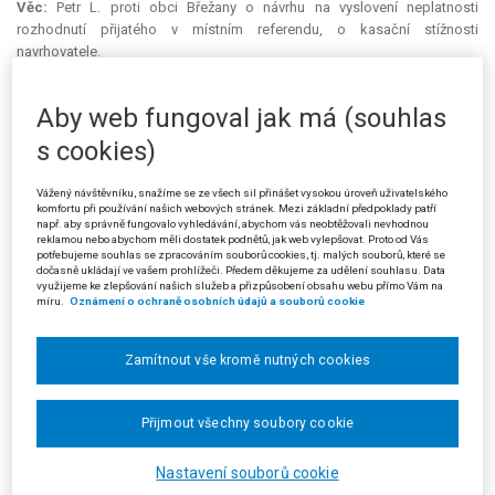
Věc:
Petr L. proti obci Břežany o návrhu na vyslovení neplatnosti
rozhodnutí přijatého v místním referendu, o kasační stížnosti
navrhovatele.
Krajský soud v Praze usnesením ze dne 17. 4. 2012, čj. 50 A 3/2012-
Aby web fungoval jak má (souhlas
28, zamítl návrh na vyslovení neplatnosti rozhodnutí přijatého v místním
referendu. Jednalo se o
referendum
vyhlášené v obci Břežany II o
s cookies)
otázkách:
„1. Jste pro vybudování výsypek JS a JV u lesíku Bělka? 2. Jste
pro povolení těžby u lesíku Bělka?“
Vážený návštěvníku, snažíme se ze všech sil přinášet vysokou úroveň uživatelského
komfortu při používání našich webových stránek. Mezi základní předpoklady patří
Navrhovatel (stěžovatel) brojil proti uvedenému usnesení kasační
např. aby správně fungovalo vyhledávání, abychom vás neobtěžovali nevhodnou
stížností, ve které namítal jeho nezákonnost spočívající v nesprávném
reklamou nebo abychom měli dostatek podnětů, jak web vylepšovat. Proto od Vás
potřebujeme souhlas se zpracováním souborů cookies, tj. malých souborů, které se
posouzení právní otázky soudem. Stěžovatel tvrdil, že krajský soud
dočasně ukládají ve vašem prohlížeči. Předem děkujeme za udělení souhlasu. Data
chybně vyhodnotil otázky položené v referendu. Nebylo z nich totiž
využijeme ke zlepšování našich služeb a přizpůsobení obsahu webu přímo Vám na
míru.
Oznámení o ochraně osobních údajů a souborů cookie
zřejmé, že je třeba je zasazovat do širších souvislostí projednávaných
změn územního plánu, jak dovodil krajský soud. Obě otázky se přitom
jednoznačně týkaly věcí, jež jsou mimo agendu samostatné působnosti
Zamítnout vše kromě nutných cookies
obce, a konání referenda tak odporovalo § 6 a § 7 zákona o místním
referendu. Stěžovatel zdůraznil, že hlasující osoby neznaly možnou
souvislost místního referenda s rozhodováním o změnách územního
Přijmout všechny soubory cookie
plánu; přičemž přímá demokracie má smysl jen tehdy, vědí-li lidé, o čem
vlastně rozhodují. Stěžovatel dále namítal, že krajský soud nesprávně
Nastavení souborů cookie
používal judikaturu, pokud vycházel z nálezu Ústavního soudu ze dne