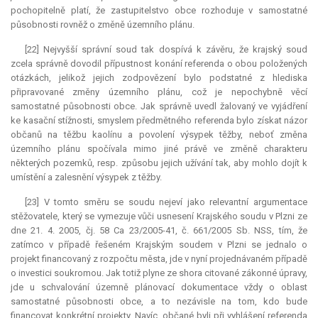
pochopitelně platí, že zastupitelstvo obce rozhoduje v samostatné
působnosti rovněž o změně územního plánu.
[22] Nejvyšší správní soud tak dospívá k závěru, že krajský soud
zcela správně dovodil přípustnost konání referenda o obou položených
otázkách, jelikož jejich zodpovězení bylo podstatné z hlediska
připravované změny územního plánu, což je nepochybně věcí
samostatné působnosti obce. Jak správně uvedl žalovaný ve vyjádření
ke kasační stížnosti, smyslem předmětného referenda bylo získat názor
občanů na těžbu kaolínu a povolení výsypek těžby, neboť změna
územního plánu spočívala mimo jiné právě ve změně charakteru
některých pozemků, resp. způsobu jejich užívání tak, aby mohlo dojít k
umístění a zalesnění výsypek z těžby.
[23] V tomto směru se soudu nejeví jako
relevantní
argumentace
stěžovatele, který se vymezuje vůči usnesení Krajského soudu v Plzni ze
dne 21. 4. 2005, čj. 58 Ca 23/2005-41, č. 661/2005 Sb. NSS, tím, že
zatímco v případě řešeném Krajským soudem v Plzni se jednalo o
projekt financovaný z rozpočtu města, jde v nyní projednávaném případě
o investici soukromou. Jak totiž plyne ze shora citované zákonné úpravy,
jde u schvalování územně plánovací dokumentace vždy o oblast
samostatné působnosti obce, a to nezávisle na tom, kdo bude
financovat konkrétní projekty. Navíc, občané byli při vyhlášení referenda