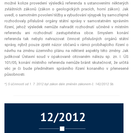
možné
kolize
provedení výsledků referenda s ustanoveními některých
zvláštních zákonů (zákon o geologických pracích, horní zákon). Jak
uvedl, o samotném povolení těžby a vybudování výsypek by samozřejmě
rozhodovaly příslušné orgány státní správy v samostatném správním
řízení, jehož výsledek nemůže nahradit rozhodnutí učiněné v místním
referendu ani rozhodnutí zastupitelstva obce. Smyslem konání
referenda tak nebylo nahrazovat činnost příslušných orgánů státní
správy, nýbrž pouze zjistit názor občanů v rámci probíhajícího řízení o
návrhu na změnu územního plánu na některé aspekty této změny. Jak
judikoval Ústavní soud v opakovaně citovaném nálezu sp. zn. I. ÚS
101/05, konání místního referenda nemůže bránit skutečnost, že určitá
věc je či bude předmětem správního řízení konaného v přenesené
působnosti.
*) S účinností od 1. 7. 2012 byl zákon dále změněn zákonem č. 142/2012 Sb.