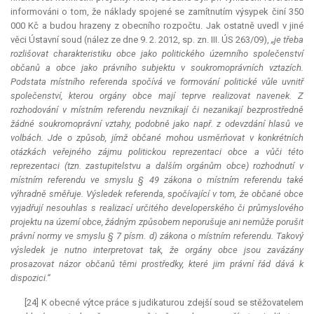
informováni o tom, že náklady spojené se zamítnutím výsypek činí 350
000 Kč a budou hrazeny z obecního rozpočtu. Jak ostatně uvedl v jiné
věci Ústavní soud (nález ze dne 9. 2. 2012, sp. zn. III. ÚS 263/09),
„je třeba
rozlišovat charakteristiku obce jako politického územního společenství
občanů a obce jako právního subjektu v soukromoprávních vztazích.
Podstata místního referenda spočívá ve formování politické vůle uvnitř
společenství, kterou orgány obce mají teprve realizovat navenek. Z
rozhodování v místním referendu nevznikají či nezanikají bezprostředně
žádné soukromoprávní vztahy, podobně jako např. z odevzdání hlasů ve
volbách. Jde o způsob, jímž občané mohou usměrňovat v konkrétních
otázkách veřejného zájmu politickou reprezentaci obce a vůči této
reprezentaci (tzn. zastupitelstvu a dalším orgánům obce) rozhodnutí v
místním referendu ve smyslu § 49 zákona o místním referendu také
výhradně směřuje. Výsledek referenda, spočívající v tom, že občané obce
vyjadřují nesouhlas s realizací určitého developerského či průmyslového
projektu na území obce, žádným způsobem neporušuje ani nemůže porušit
právní normy ve smyslu § 7 písm. d) zákona o místním referendu. Takový
výsledek je nutno interpretovat tak, že orgány obce jsou zavázány
prosazovat názor občanů těmi prostředky, které jim právní řád dává k
dispozici.“
[24] K obecné výtce práce s judikaturou zdejší soud se stěžovatelem