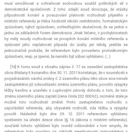
musí umožňovat a ochraňovat svobodnou soutěž politických sil v
demokratické společnosti. Z toho zdejší soud dovozuje, že otázky
přípustnosti konání a posuzování platnosti rozhodnutí přijatého v
místním referendu je třeba hodnotit nikoliv restriktivním, formalistickým
způsobem, nýbrž způsobem, zohledňujícím skutečnost, že se jedná o
jednu ze základních forem demokracie. Jinak řečeno, v pochybnostech
by měly soudy rozhodovat ve prospěch konání místního referenda a
vyslovení jeho neplatnosti připadá do úvahy jen tehdy, jestliže se
jednoznačně prokáže, že
referendum
bylo provedeno protizákonným
způsobem, resp. je zjevné, že nemělo být vůbec vyhlášeno. (...)
[16] K tomu soud z obsahu zápisu č. 17 ze zasedání zastupitelstva
obce Břežany II konaného dne 30. 11. 2011 konstatuje, že v souvislosti s
projednáváním návrhů změny č. 2 územního plánu této obce sice minulé
zastupitelstvo již odsouhlasilo změnu územního plánu, povolilo výsypky
těžby kaolínu a uzavřelo s Lupkovými závody dohodu o tom, že tuto
změnu územního plánu zaplatí (cena činila 232 000 Kč), nicméně stále je
možné toto rozhodnutí změnit. Proto zastupitelstvo rozhodlo o
uspořádání referenda, aby obyvatelé rozhodli, zda těžbu a výsypky
povolit. Následně bylo dne 29. 12. 2011
referendum
vyhlášeno
vyvěšením na úřední desce obce (§ 14 zákona o místním referendu);
součástí tohoto vyhlášení bylo rovněž odůvodnění v tom smyslu, že
referendum
bylo vyvoláno na základě nejednotnosti zastupitelstva a