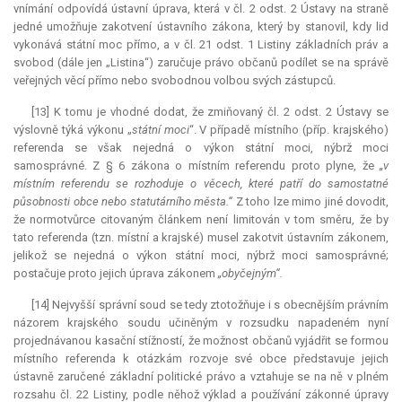
vnímání odpovídá ústavní úprava, která v čl. 2 odst. 2 Ústavy na straně
jedné umožňuje zakotvení ústavního zákona, který by stanovil, kdy lid
vykonává státní moc přímo, a v čl. 21 odst. 1 Listiny základních práv a
svobod (dále jen „Listina“) zaručuje právo občanů podílet se na správě
veřejných věcí přímo nebo svobodnou volbou svých zástupců.
[13] K tomu je vhodné dodat, že zmiňovaný čl. 2 odst. 2 Ústavy se
výslovně týká výkonu „
státní moci
“. V případě místního (příp. krajského)
referenda se však nejedná o výkon státní moci, nýbrž moci
samosprávné. Z § 6 zákona o místním referendu proto plyne, že
„v
místním referendu se rozhoduje o věcech, které patří do samostatné
působnosti obce nebo statutárního města.“
Z toho lze mimo jiné dovodit,
že normotvůrce citovaným článkem není limitován v tom směru, že by
tato referenda (tzn. místní a krajské) musel zakotvit ústavním zákonem,
jelikož se nejedná o výkon státní moci, nýbrž moci samosprávné;
postačuje proto jejich úprava zákonem
„obyčejným“.
[14] Nejvyšší správní soud se tedy ztotožňuje i s obecnějším právním
názorem krajského soudu učiněným v rozsudku napadeném nyní
projednávanou kasační stížností, že možnost občanů vyjádřit se formou
místního referenda k otázkám rozvoje své obce představuje jejich
ústavně zaručené základní politické právo a vztahuje se na ně v plném
rozsahu čl. 22 Listiny, podle něhož výklad a používání zákonné úpravy