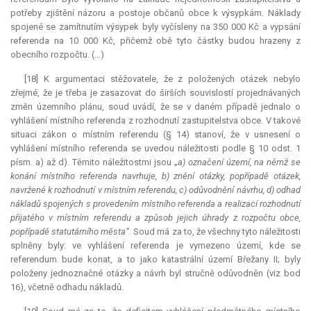
potřeby zjištění názoru a postoje občanů obce k výsypkám. Náklady
spojené se zamítnutím výsypek byly vyčísleny na 350 000 Kč a vypsání
referenda na 10 000 Kč, přičemž obě tyto částky budou hrazeny z
obecního rozpočtu. (...)
[18] K argumentaci stěžovatele, že z položených otázek nebylo
zřejmé, že je třeba je zasazovat do širších souvislostí projednávaných
změn územního plánu, soud uvádí, že se v daném případě jednalo o
vyhlášení místního referenda z rozhodnutí zastupitelstva obce. V takové
situaci zákon o místním referendu (§ 14) stanoví, že v usnesení o
vyhlášení místního referenda se uvedou náležitosti podle § 10 odst. 1
písm. a) až d). Těmito náležitostmi jsou „
a) označení území, na němž se
konání místního referenda navrhuje, b) znění otázky, popřípadě otázek,
navržené k rozhodnutí v místním referendu, c) odůvodnění návrhu, d) odhad
nákladů spojených s provedením místního referenda a realizací rozhodnutí
přijatého v místním referendu a způsob jejich úhrady z rozpočtu obce,
popřípadě statutárního města“.
Soud má za to, že všechny tyto náležitosti
splněny byly: ve vyhlášení referenda je vymezeno území, kde se
referendum
bude konat, a to jako katastrální území Břežany II; byly
položeny jednoznačné otázky a návrh byl stručně odůvodněn (viz bod
16), včetně odhadu nákladů.